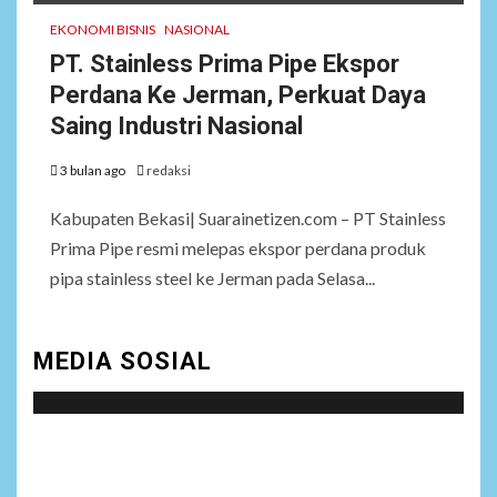
EKONOMI BISNIS
NASIONAL
PT. Stainless Prima Pipe Ekspor
Perdana Ke Jerman, Perkuat Daya
Saing Industri Nasional
3 bulan ago
redaksi
Kabupaten Bekasi| Suarainetizen.com – PT Stainless
Prima Pipe resmi melepas ekspor perdana produk
pipa stainless steel ke Jerman pada Selasa...
MEDIA SOSIAL
Social menu is not set. You need to create menu and
assign it to Social Menu on Menu Settings.