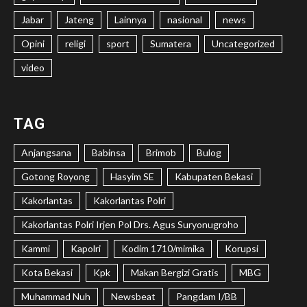
Jabar
Jateng
Lainnya
nasional
news
Opini
religi
sport
Sumatera
Uncategorized
video
TAG
Anjangsana
Babinsa
Brimob
Bulog
Gotong Royong
Hasyim SE
Kabupaten Bekasi
Kakorlantas
Kakorlantas Polri
Kakorlantas Polri Irjen Pol Drs. Agus Suryonugroho
Kammi
Kapolri
Kodim 1710/mimika
Korupsi
Kota Bekasi
Kpk
Makan Bergizi Gratis
MBG
Muhammad Nuh
Newsbeat
Pangdam I/BB