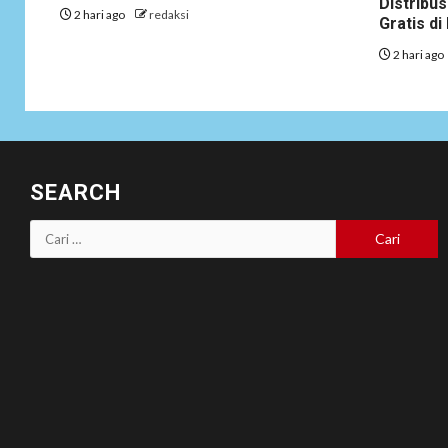
Distribus
2 hari ago
redaksi
Gratis d
2 hari ago
SEARCH
Cari
untuk: