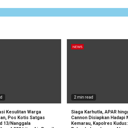
NEWS
ad
2 min read
asi Kesulitan Warga
Siaga Karhutla, APAR hin
an, Pos Kotis Satgas
Cannon Disiapkan Hadapi
d 13/Nanggala
Kemarau, Kapolres Kudus: