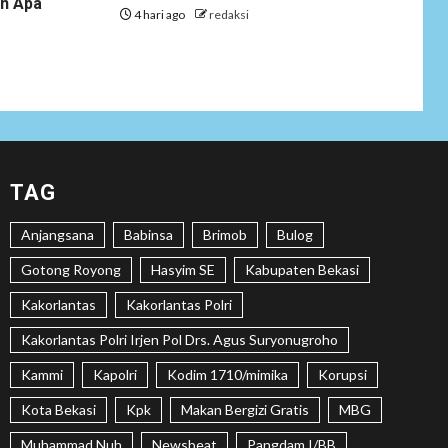
an Apa
Tenaga Ahli Fiktif,
4 hari ago
redaksi
KPK Diminta
Tongkrongi
Pemprov Banten
NEWS
Bantu Atasi
Kesulitan Warga
Perbatasan, Pos
2
TAG
Kotis Satgas
Yonarmed
Anjangsana
Babinsa
Brimob
Bulog
13/Nanggala
Distribusikan 4.000
Gotong Royong
Hasyim SE
Kabupaten Bekasi
Liter Air Bersih
Gratis di Desa
Kakorlantas
Kakorlantas Polri
Pesayah
Kakorlantas Polri Irjen Pol Drs. Agus Suryonugroho
NEWS
Kammi
Kapolri
Kodim 1710/mimika
Korupsi
Siaga Karhutla,
APAR hingga Water
Kota Bekasi
Kpk
Makan Bergizi Gratis
MBG
3
Cannon Disiapkan
Muhammad Nuh
Newsbeat
Pangdam I/BB
Hadapi Musim