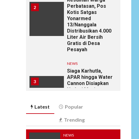
Perbatasan, Pos
2
Kotis Satgas
Yonarmed
13/Nanggala
Distribusikan 4.000
Liter Air Bersih
Gratis di Desa
Pesayah
NEWS
Siaga Karhutla,
APAR hingga Water
3
Cannon Disiapkan
Hadapi Musim
Kemarau, Kapolres
Kudus: Jangan
Latest
Popular
Bakar Lahan
dengan Alasan Apa
Trending
Pun
NEWS
NEWS