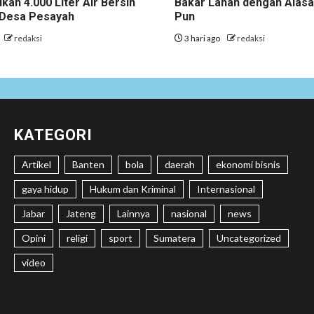
ikan 4.000 Liter Air Bersih
Bakar Lahan dengan Alas
i Desa Pesayah
Pun
redaksi
3 hari ago
redaksi
KATEGORI
Artikel
Banten
bola
daerah
ekonomi bisnis
gaya hidup
Hukum dan Kriminal
Internasional
Jabar
Jateng
Lainnya
nasional
news
Opini
religi
sport
Sumatera
Uncategorized
video