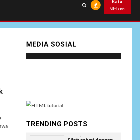
Kata
Prabowo
Nitizen
NEWS
Istri AKP Padlun
Alfitri Minta
8
Perlindungan
MEDIA SOSIAL
Hukum, Ungkap
Dugaan Pemerasan
oleh Oknum Unit
Ekonomi
Satreskrim Polres
Social menu is not set. You need to create
Batu Bara
menu and assign it to Social Menu on Menu
Settings.
NEWS
k
Wujudkan
Kemanunggalan
9
TNI-Rakyat, Satgas
Yonif 645/GTY
n
Laksanakan
TRENDING POSTS
iswa
Anjangsana Untuk
Mempererat Tali