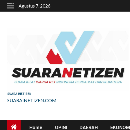
Skip
Agustus 7, 2026
to
content
SUARA INETIZEN
SUARAINETIZEN.COM
Home
OPINI
DAERAH
EKONOMI