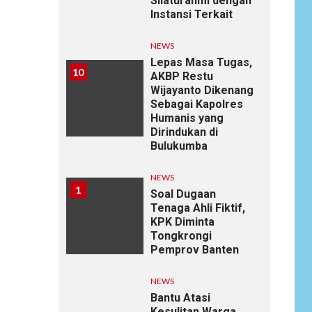
Silaturahmi dengan
Instansi Terkait
NEWS
Lepas Masa Tugas,
10
AKBP Restu
Wijayanto Dikenang
Sebagai Kapolres
Humanis yang
Dirindukan di
Bulukumba
NEWS
1
Soal Dugaan
Tenaga Ahli Fiktif,
KPK Diminta
Tongkrongi
Pemprov Banten
NEWS
Bantu Atasi
Kesulitan Warga