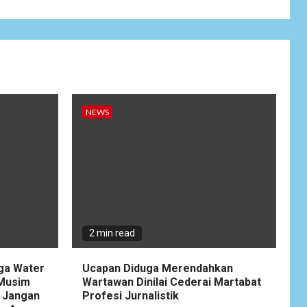
Wujudkan
Kemanunggalan
9
TNI-Rakyat, Satgas
Yonif 645/GTY
Laksanakan
Anjangsana Untuk
Mempererat Tali
Silaturahmi dengan
NEWS
Instansi Terkait
NEWS
Lepas Masa Tugas,
10
AKBP Restu
Wijayanto Dikenang
Sebagai Kapolres
Humanis yang
2 min read
Dirindukan di
Bulukumba
gga Water
Ucapan Diduga Merendahkan
 Musim
Wartawan Dinilai Cederai Martabat
NEWS
 Jangan
Profesi Jurnalistik
1
Soal Dugaan