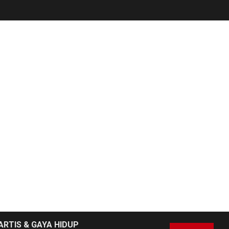
NEWS
6
Pemprov Banten
Diduga Kelola
Tenaga Ahli Fiktif,
Andra Soni Diminta
Ngomong
NEWS
Wasekbid PB HMI:
Keberhasilan
7
Koperasi Merah
Putih Jadi Kunci
Tegaknya Pasal 33
UUD 1945 dan
Program Strategis
ARTIS & GAYA HIDUP