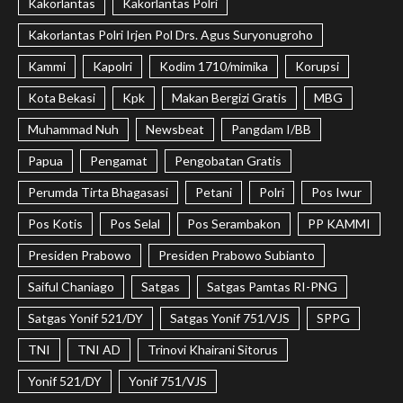
Kakorlantas
Kakorlantas Polri
Kakorlantas Polri Irjen Pol Drs. Agus Suryonugroho
Kammi
Kapolri
Kodim 1710/mimika
Korupsi
Kota Bekasi
Kpk
Makan Bergizi Gratis
MBG
Muhammad Nuh
Newsbeat
Pangdam I/BB
Papua
Pengamat
Pengobatan Gratis
Perumda Tirta Bhagasasi
Petani
Polri
Pos Iwur
Pos Kotis
Pos Selal
Pos Serambakon
PP KAMMI
Presiden Prabowo
Presiden Prabowo Subianto
Saiful Chaniago
Satgas
Satgas Pamtas RI-PNG
Satgas Yonif 521/DY
Satgas Yonif 751/VJS
SPPG
TNI
TNI AD
Trinovi Khairani Sitorus
Yonif 521/DY
Yonif 751/VJS