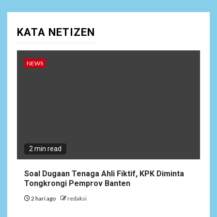
NEWS
10
KATA NETIZEN
Lepas Masa Tugas, AKBP
Restu Wijayanto Dikenang
Sebagai Kapolres Humanis
yang Dirindukan di
NEWS
Bulukumba
1
NEWS
Soal Dugaan Tenaga Ahli
Fiktif, KPK Diminta
Tongkrongi Pemprov
Banten
2 min read
NEWS
Soal Dugaan Tenaga Ahli Fiktif, KPK Diminta
2
Bantu Atasi Kesulitan Warga
Tongkrongi Pemprov Banten
Perbatasan, Pos Kotis
2 hari ago
redaksi
Satgas Yonarmed
13/Nanggala Distribusikan