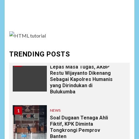
NEWS
Social menu is not set. You need to create menu and
9
Wujudkan Kemanunggalan
TNI-Rakyat, Satgas Yonif
assign it to Social Menu on Menu Settings.
645/GTY Laksanakan
Anjangsana Untuk
Mempererat Tali Silaturahmi
dengan Instansi Terkait
TRENDING POSTS
NEWS
10
Lepas Masa Tugas, AKBP
Restu Wijayanto Dikenang
Sebagai Kapolres Humanis
yang Dirindukan di
Bulukumba
1
NEWS
Soal Dugaan Tenaga Ahli
Fiktif, KPK Diminta
Tongkrongi Pemprov
Banten