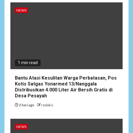
4.000 Liter Air Bersih Gratis
di Desa Pesayah
NEWS
NEWS
3
Siaga Karhutla, APAR hingga
Water Cannon Disiapkan
Hadapi Musim Kemarau,
Kapolres Kudus: Jangan
Bakar Lahan dengan Alasan
Apa Pun
1 min read
Bantu Atasi Kesulitan Warga Perbatasan, Pos
4
NEWS
Kotis Satgas Yonarmed 13/Nanggala
Ucapan Diduga
Distribusikan 4.000 Liter Air Bersih Gratis di
Merendahkan Wartawan
Desa Pesayah
Dinilai Cederai Martabat
Profesi Jurnalistik
2 hari ago
redaksi
5
DAERAH
SPORT
NEWS
Semarak Malam Final PB