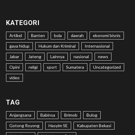
KATEGORI
Artikel
Banten
bola
daerah
ekonomi bisnis
gaya hidup
Hukum dan Kriminal
Internasional
Jabar
Jateng
Lainnya
nasional
news
Opini
religi
sport
Sumatera
Uncategorized
video
TAG
Anjangsana
Babinsa
Brimob
Bulog
Gotong Royong
Hasyim SE
Kabupaten Bekasi