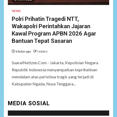
Kelola Tenaga Ahli Fiktif,
Andra Soni Diminta
NEWS
Ngomong
Polri Prihatin Tragedi NTT,
Wakapolri Perintahkan Jajaran
NEWS
Kawal Program APBN 2026 Agar
7
Wasekbid PB HMI:
Keberhasilan Koperasi
Bantuan Tepat Sasaran
Merah Putih Jadi Kunci
Tegaknya Pasal 33 UUD
6 bulan ago
redaksi
1945 dan Program Strategis
Prabowo
SuaraINetizen.Com - Jakarta, Kepolisian Negara
Republik Indonesia menyampaikan keprihatinan
mendalam atas peristiwa tragis yang terjadi di
NEWS
8
Istri AKP Padlun Alfitri Minta
Kabupaten Ngada, Nusa Tenggara...
Perlindungan Hukum,
Ungkap Dugaan Pemerasan
oleh Oknum Unit Ekonomi
MEDIA SOSIAL
Satreskrim Polres Batu Bara