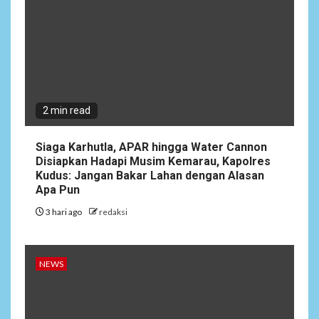
Nawala Cup 2026, RT 09 Raih
Gelar Juara di Puri Nawala
Permai RW 010
2 min read
Siaga Karhutla, APAR hingga Water Cannon
Disiapkan Hadapi Musim Kemarau, Kapolres
Kudus: Jangan Bakar Lahan dengan Alasan
Apa Pun
3 hari ago
redaksi
NEWS