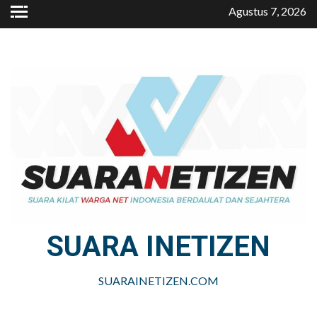
Skip
Agustus 7, 2026
to
content
SUARA INETIZEN
SUARAINETIZEN.COM