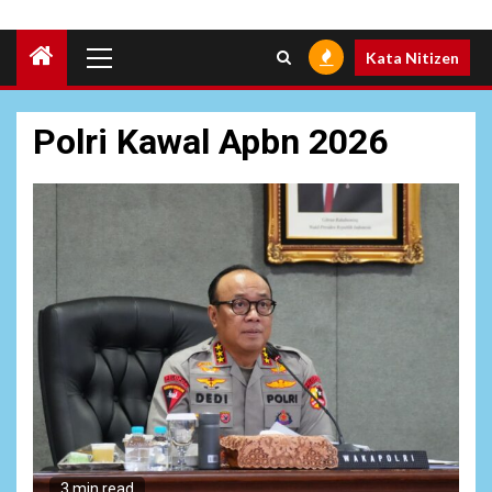
Primary
Kata Nitizen
Menu
Polri Kawal Apbn 2026
6
NEWS
Pemprov Banten Diduga
3 min read