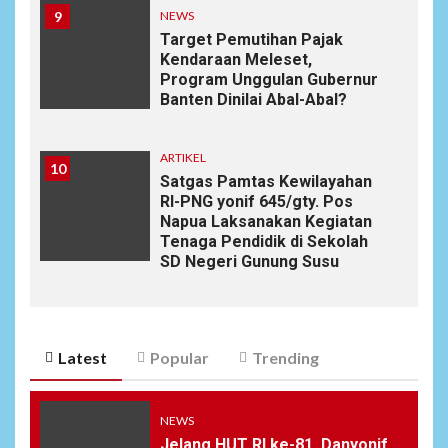
9
NEWS
Target Pemutihan Pajak
Kendaraan Meleset,
Program Unggulan Gubernur
Banten Dinilai Abal-Abal?
ARTIKEL
10
Satgas Pamtas Kewilayahan
RI-PNG yonif 645/gty. Pos
Napua Laksanakan Kegiatan
Tenaga Pendidik di Sekolah
SD Negeri Gunung Susu
Latest
Popular
Trending
NEWS
Jelang HUT RI ke-81, Danyonif