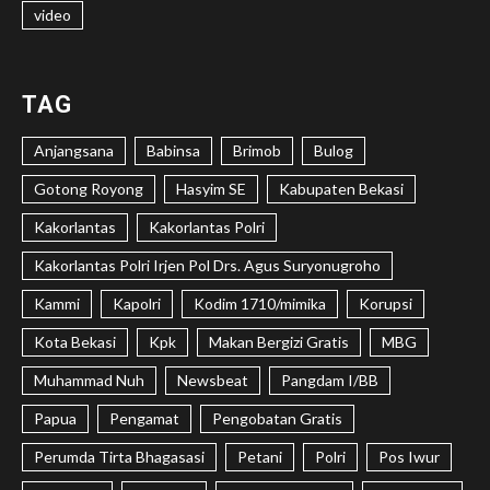
video
TAG
Anjangsana
Babinsa
Brimob
Bulog
Gotong Royong
Hasyim SE
Kabupaten Bekasi
Kakorlantas
Kakorlantas Polri
Kakorlantas Polri Irjen Pol Drs. Agus Suryonugroho
Kammi
Kapolri
Kodim 1710/mimika
Korupsi
Kota Bekasi
Kpk
Makan Bergizi Gratis
MBG
Muhammad Nuh
Newsbeat
Pangdam I/BB
Papua
Pengamat
Pengobatan Gratis
Perumda Tirta Bhagasasi
Petani
Polri
Pos Iwur