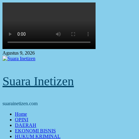
Skip
to
content
Agustus 9, 2026
Suara Inetizen
suarainetizen.com
Primary
Home
Menu
OPINI
DAERAH
EKONOMI BISNIS
HUKUM KRIMINAL