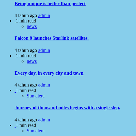
Being unique is better than perfect
4 tahun ago
admin
1 min read
news
Falcon 9 launches Starlink satellites.
4 tahun ago
admin
1 min read
news
Every day, in every city and town
4 tahun ago
admin
1 min read
Sumatera
Journey of thousand miles begins with a single step.
4 tahun ago
admin
1 min read
Sumatera