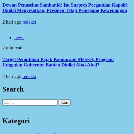
Dewan Penasehat Sambar.id: Isu Surpres Pergantian Kapolri
Dinilai Menyesatkan, Presiden Tetap Pemegang Kewenangan
2 hari ago
redaksi
news
2 min read
Target Pemutihan Pajak Kendaraan Meleset, Program
Unggulan Gubernur Banten Dinilai Abal-Abal?
2 hari ago
redaksi
Search
Cari
untuk:
Kategori