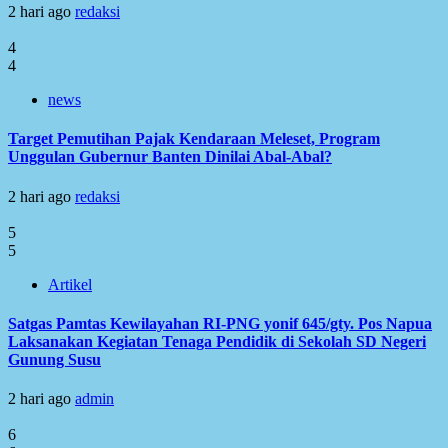
2 hari ago
redaksi
4
4
news
Target Pemutihan Pajak Kendaraan Meleset, Program
Unggulan Gubernur Banten Dinilai Abal-Abal?
2 hari ago
redaksi
5
5
Artikel
Satgas Pamtas Kewilayahan RI-PNG yonif 645/gty. Pos Napua
Laksanakan Kegiatan Tenaga Pendidik di Sekolah SD Negeri
Gunung Susu
2 hari ago
admin
6