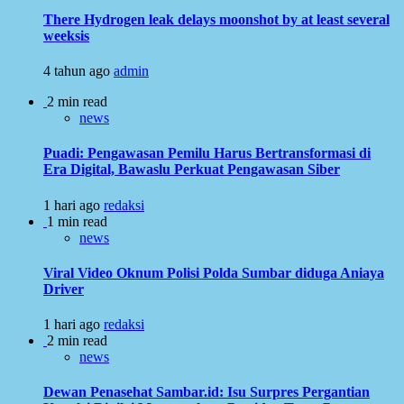
There Hydrogen leak delays moonshot by at least several
weeksis
4 tahun ago
admin
2 min read
news
Puadi: Pengawasan Pemilu Harus Bertransformasi di
Era Digital, Bawaslu Perkuat Pengawasan Siber
1 hari ago
redaksi
1 min read
news
Viral Video Oknum Polisi Polda Sumbar diduga Aniaya
Driver
1 hari ago
redaksi
2 min read
news
Dewan Penasehat Sambar.id: Isu Surpres Pergantian