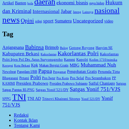
daerah
Hukum
ekonomi bisnis
Artikel
Banten
gaya hidup
bola
nasional
dan Kriminal
Jabar
Internasional
Jateng
Lainnya
news
Opini
Uncategorized
sport
Sumatera
video
religi
Tag
Babinsa
Anjangsana
Brimob
Gotong Royong
Hasyim SE
Bulog
Kakorlantas Polri
Kabupaten Bekasi
Kakorlantas
Kakorlantas
Kapolri
Polri Irjen Pol Drs. Agus Suryonugroho
Kammi
Kodim 1710/mimika
Muhammad Nuh
MBG
Kpk
Makan Bergizi Gratis
Korupsi
Kota Bekasi
Papua
Pengobatan Gratis
Perumda Tirta
Newsbeat
Pangdam I/BB
Pengamat
Polri
Bhagasasi
Petani
Pos Iwur
Pos Selal
Pos Serambakon
PP
Pos Kotis
Presiden Prabowo
Saiful Chaniago
Satgas
KAMMI
Presiden Prabowo Subianto
Satgas Yonif 751/VJS
Satgas Yonif 521/DY
Satgas Pamtas RI-PNG
TNI
Yonif
TNI AD
Trinovi Khairani Sitorus
SPPG
Yonif 521/DY
751/VJS
Redaksi
Kontak Iklan
Tentang Kami