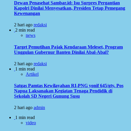
Dewan Penasehat Sambar.id: Isu Surpres Pergantian
Kapolri Dinilai Menyesatkan, Presiden Tetap Pemegang
Kewenangan
2 hari ago
redaksi
2 min read
news
Target Pemutihan Pajak Kendaraan Meleset, Program
Unggulan Gubernur Banten Dinilai Abal-Abal?
2 hari ago
redaksi
1 min read
Artikel
Satgas Pamtas Kewilayahan RI-PNG yonif 645/gty. Pos
Napua Laksanakan Kegiatan Tenaga Pendidik di
Sekolah SD Negeri Gunung Susu
2 hari ago
admin
1 min read
video