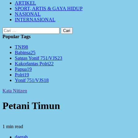
ARTIKEL
SPORT, ARTIS & GAYA HIDUP
NASIONAL
INTERNASIONAL
Cari
untuk:
Popular Tags
TNI
98
Babinsa
25
Satgas Yonif 751/VJS
23
Kakorlantas Polri
22
Papua
19
Polri
19
Yonif 751/VJS
18
Kata Nitizen
Petani Timun
1 min read
daerah