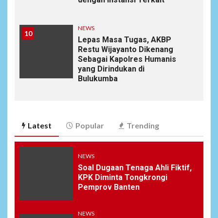
NEWS
10
Lepas Masa Tugas, AKBP
Restu Wijayanto Dikenang
Sebagai Kapolres Humanis
yang Dirindukan di
Bulukumba
Latest
Popular
Trending
NEWS
Soal Dugaan Tenaga Ahli Fiktif,
KPK Diminta Tongkrongi
Pemprov Banten
NEWS