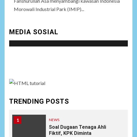
Fanshurullah Asa menyambangi kawasan Indonesia
Morowali Industrial Park (IMIP)...
MEDIA SOSIAL
Social menu is not set. You need to create menu and
assign it to Social Menu on Menu Settings.
TRENDING POSTS
1
NEWS
Soal Dugaan Tenaga Ahli
Fiktif, KPK Diminta