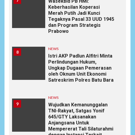
7
Wasekbid PB HMI:
Keberhasilan Koperasi
Merah Putih Jadi Kunci
Tegaknya Pasal 33 UUD 1945
dan Program Strategis
Prabowo
NEWS
8
Istri AKP Padlun Alfitri Minta
Perlindungan Hukum,
Ungkap Dugaan Pemerasan
oleh Oknum Unit Ekonomi
Satreskrim Polres Batu Bara
NEWS
9
Wujudkan Kemanunggalan
TNI-Rakyat, Satgas Yonif
645/GTY Laksanakan
Anjangsana Untuk
Mempererat Tali Silaturahmi
dengan Instansi Terkait