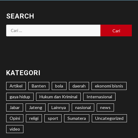
SEARCH
Cari
untuk:
KATEGORI
Artikel
Banten
bola
daerah
ekonomi bisnis
gaya hidup
Hukum dan Kriminal
Internasional
Jabar
Jateng
Lainnya
nasional
news
Opini
religi
sport
Sumatera
Uncategorized
video