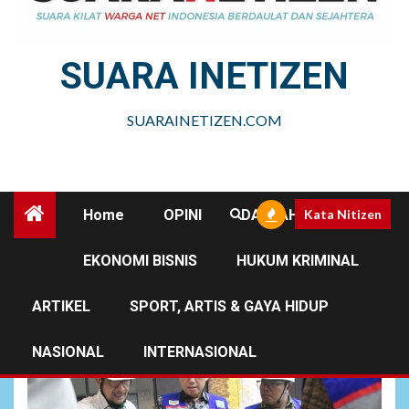
SUARA INETIZEN
SUARAINETIZEN.COM
Home
OPINI
DAERAH
Kata Nitizen
EKONOMI BISNIS
HUKUM KRIMINAL
Persaingan Pelabuhan dan
Tambang
ARTIKEL
SPORT, ARTIS & GAYA HIDUP
NASIONAL
INTERNASIONAL