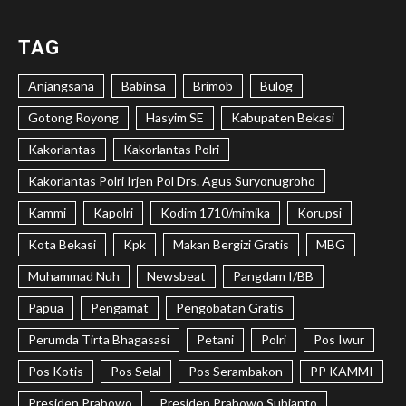
TAG
Anjangsana
Babinsa
Brimob
Bulog
Gotong Royong
Hasyim SE
Kabupaten Bekasi
Kakorlantas
Kakorlantas Polri
Kakorlantas Polri Irjen Pol Drs. Agus Suryonugroho
Kammi
Kapolri
Kodim 1710/mimika
Korupsi
Kota Bekasi
Kpk
Makan Bergizi Gratis
MBG
Muhammad Nuh
Newsbeat
Pangdam I/BB
Papua
Pengamat
Pengobatan Gratis
Perumda Tirta Bhagasasi
Petani
Polri
Pos Iwur
Pos Kotis
Pos Selal
Pos Serambakon
PP KAMMI
Presiden Prabowo
Presiden Prabowo Subianto