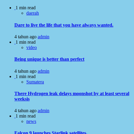
1 min read
daerah
Dare to live the life that you have always wanted.
4 tahun ago
admin
1 min read
video
Being unique is better than perfect
4 tahun ago
admin
1 min read
Sumatera
There Hydrogen leak delays moonshot by at least several
weeksis
4 tahun ago
admin
1 min read
news
Falcon 9 launches Starlink satellites.