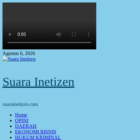
Skip
to
content
Agustus 6, 2026
Suara Inetizen
suarainetizen.com
Primary
Home
Menu
OPINI
DAERAH
EKONOMI BISNIS
HUKUM KRIMINAL