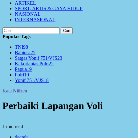
ARTIKEL
SPORT, ARTIS & GAYA HIDUP
NASIONAL
INTERNASIONAL
Cari
untuk:
Popular Tags
TNI
98
Babinsa
25
Satgas Yonif 751/VJS
23
Kakorlantas Polri
22
Papua
19
Polri
19
Yonif 751/VJS
18
Kata Nitizen
Perbaiki Lapangan Voli
1 min read
daerah