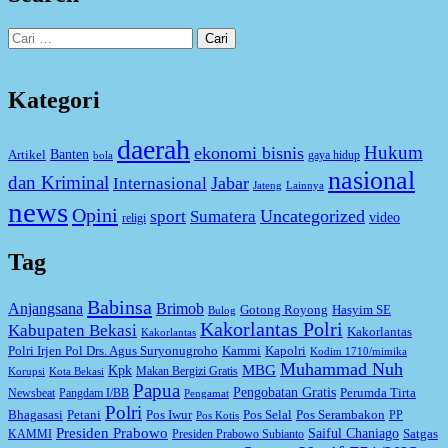
Cari
untuk:
Kategori
daerah
Hukum
ekonomi bisnis
Artikel
Banten
gaya hidup
bola
nasional
dan Kriminal
Jabar
Internasional
Jateng
Lainnya
news
Opini
Uncategorized
sport
Sumatera
video
religi
Tag
Babinsa
Anjangsana
Brimob
Gotong Royong
Hasyim SE
Bulog
Kakorlantas Polri
Kabupaten Bekasi
Kakorlantas
Kakorlantas
Kapolri
Polri Irjen Pol Drs. Agus Suryonugroho
Kammi
Kodim 1710/mimika
Muhammad Nuh
MBG
Kpk
Makan Bergizi Gratis
Korupsi
Kota Bekasi
Papua
Pengobatan Gratis
Perumda Tirta
Newsbeat
Pangdam I/BB
Pengamat
Polri
Bhagasasi
Petani
Pos Iwur
Pos Selal
Pos Serambakon
PP
Pos Kotis
Presiden Prabowo
Saiful Chaniago
Satgas
KAMMI
Presiden Prabowo Subianto