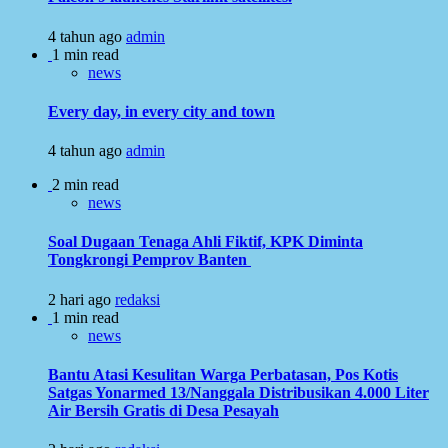
4 tahun ago
admin
1 min read
news
Every day, in every city and town
4 tahun ago
admin
2 min read
news
Soal Dugaan Tenaga Ahli Fiktif, KPK Diminta
Tongkrongi Pemprov Banten
2 hari ago
redaksi
1 min read
news
Bantu Atasi Kesulitan Warga Perbatasan, Pos Kotis
Satgas Yonarmed 13/Nanggala Distribusikan 4.000 Liter
Air Bersih Gratis di Desa Pesayah