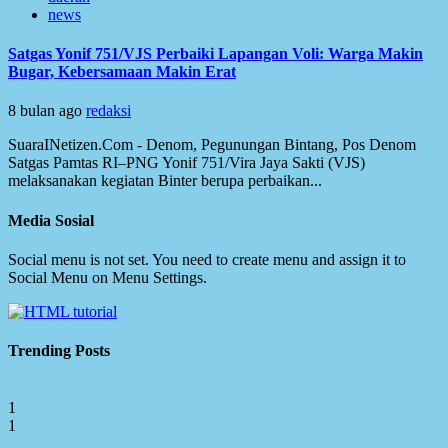
news
Satgas Yonif 751/VJS Perbaiki Lapangan Voli: Warga Makin
Bugar, Kebersamaan Makin Erat
8 bulan ago
redaksi
SuaraINetizen.Com - Denom, Pegunungan Bintang, Pos Denom
Satgas Pamtas RI–PNG Yonif 751/Vira Jaya Sakti (VJS)
melaksanakan kegiatan Binter berupa perbaikan...
Media Sosial
Social menu is not set. You need to create menu and assign it to
Social Menu on Menu Settings.
Trending Posts
1
1