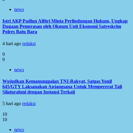
news
Istri AKP Padlun Alfitri Minta Perlindungan Hukum, Ungkap
Dugaan Pemerasan oleh Oknum Unit Ekonomi Satreskrim
Polres Batu Bara
4 hari ago
redaksi
9
9
news
Wujudkan Kemanunggalan TNI-Rakyat, Satgas Yonif
645/GTY Laksanakan Anjangsana Untuk Mempererat Tali
Silaturahmi dengan Instansi Terkait
5 hari ago
redaksi
10
10
news