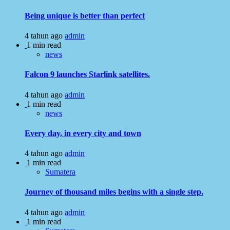
Being unique is better than perfect
4 tahun ago
admin
1 min read
news
Falcon 9 launches Starlink satellites.
4 tahun ago
admin
1 min read
news
Every day, in every city and town
4 tahun ago
admin
1 min read
Sumatera
Journey of thousand miles begins with a single step.
4 tahun ago
admin
1 min read