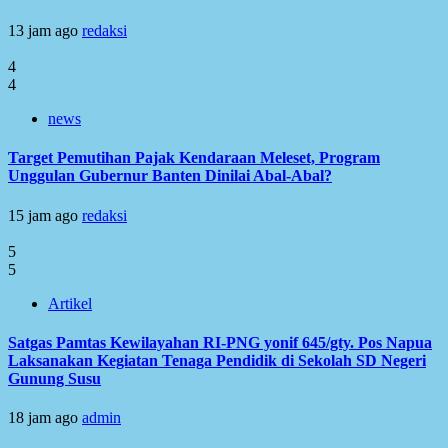
13 jam ago
redaksi
4
4
news
Target Pemutihan Pajak Kendaraan Meleset, Program
Unggulan Gubernur Banten Dinilai Abal-Abal?
15 jam ago
redaksi
5
5
Artikel
Satgas Pamtas Kewilayahan RI-PNG yonif 645/gty. Pos Napua
Laksanakan Kegiatan Tenaga Pendidik di Sekolah SD Negeri
Gunung Susu
18 jam ago
admin