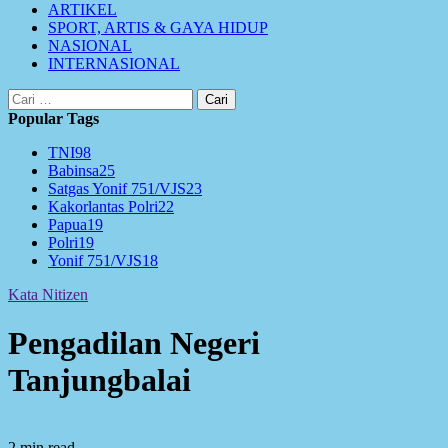
ARTIKEL
SPORT, ARTIS & GAYA HIDUP
NASIONAL
INTERNASIONAL
Cari
untuk:
Popular Tags
TNI
98
Babinsa
25
Satgas Yonif 751/VJS
23
Kakorlantas Polri
22
Papua
19
Polri
19
Yonif 751/VJS
18
Kata Nitizen
Pengadilan Negeri
Tanjungbalai
2 min read