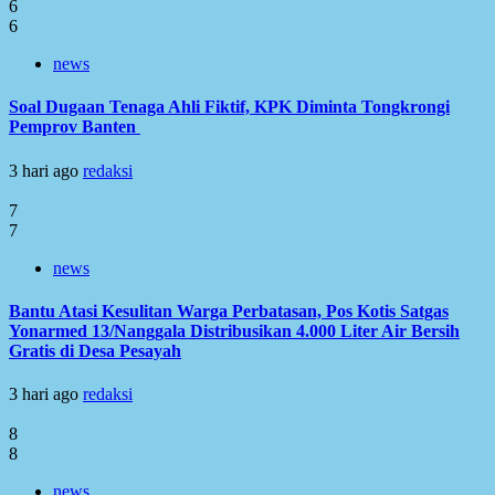
6
6
news
Soal Dugaan Tenaga Ahli Fiktif, KPK Diminta Tongkrongi
Pemprov Banten
3 hari ago
redaksi
7
7
news
Bantu Atasi Kesulitan Warga Perbatasan, Pos Kotis Satgas
Yonarmed 13/Nanggala Distribusikan 4.000 Liter Air Bersih
Gratis di Desa Pesayah
3 hari ago
redaksi
8
8
news