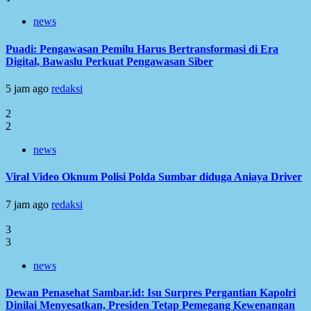
news
Puadi: Pengawasan Pemilu Harus Bertransformasi di Era
Digital, Bawaslu Perkuat Pengawasan Siber
5 jam ago
redaksi
2
2
news
Viral Video Oknum Polisi Polda Sumbar diduga Aniaya Driver
7 jam ago
redaksi
3
3
news
Dewan Penasehat Sambar.id: Isu Surpres Pergantian Kapolri
Dinilai Menyesatkan, Presiden Tetap Pemegang Kewenangan