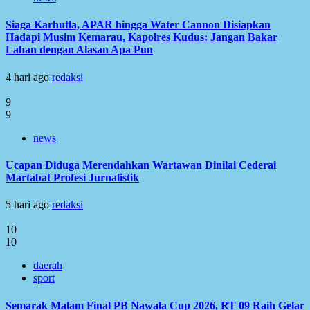
Siaga Karhutla, APAR hingga Water Cannon Disiapkan
Hadapi Musim Kemarau, Kapolres Kudus: Jangan Bakar
Lahan dengan Alasan Apa Pun
4 hari ago
redaksi
9
9
news
Ucapan Diduga Merendahkan Wartawan Dinilai Cederai
Martabat Profesi Jurnalistik
5 hari ago
redaksi
10
10
daerah
sport
Semarak Malam Final PB Nawala Cup 2026, RT 09 Raih Gelar