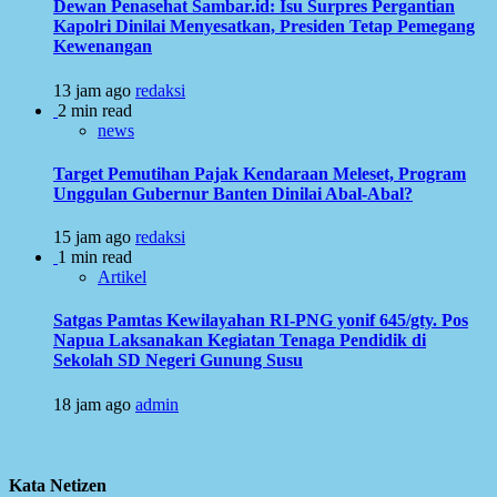
Dewan Penasehat Sambar.id: Isu Surpres Pergantian
Kapolri Dinilai Menyesatkan, Presiden Tetap Pemegang
Kewenangan
13 jam ago
redaksi
2 min read
news
Target Pemutihan Pajak Kendaraan Meleset, Program
Unggulan Gubernur Banten Dinilai Abal-Abal?
15 jam ago
redaksi
1 min read
Artikel
Satgas Pamtas Kewilayahan RI-PNG yonif 645/gty. Pos
Napua Laksanakan Kegiatan Tenaga Pendidik di
Sekolah SD Negeri Gunung Susu
18 jam ago
admin
Kata Netizen