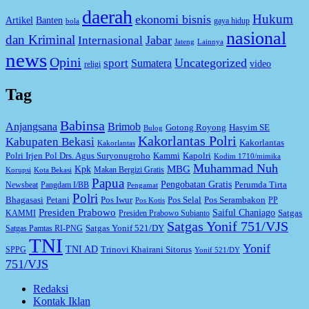
daerah
Hukum
ekonomi bisnis
Artikel
Banten
gaya hidup
bola
nasional
dan Kriminal
Jabar
Internasional
Jateng
Lainnya
news
Opini
Uncategorized
sport
Sumatera
video
religi
Tag
Babinsa
Anjangsana
Brimob
Gotong Royong
Hasyim SE
Bulog
Kakorlantas Polri
Kabupaten Bekasi
Kakorlantas
Kakorlantas
Kapolri
Polri Irjen Pol Drs. Agus Suryonugroho
Kammi
Kodim 1710/mimika
Muhammad Nuh
MBG
Kpk
Makan Bergizi Gratis
Korupsi
Kota Bekasi
Papua
Pengobatan Gratis
Perumda Tirta
Newsbeat
Pangdam I/BB
Pengamat
Polri
Bhagasasi
Petani
Pos Iwur
Pos Selal
Pos Serambakon
PP
Pos Kotis
Presiden Prabowo
Saiful Chaniago
Satgas
KAMMI
Presiden Prabowo Subianto
Satgas Yonif 751/VJS
Satgas Yonif 521/DY
Satgas Pamtas RI-PNG
TNI
Yonif
TNI AD
Trinovi Khairani Sitorus
SPPG
Yonif 521/DY
751/VJS
Redaksi
Kontak Iklan