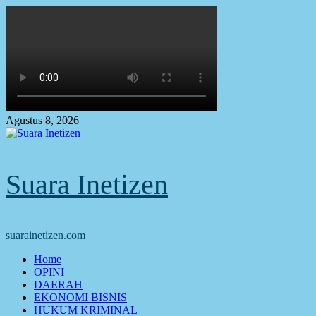
Skip
to
content
Agustus 8, 2026
Suara Inetizen
suarainetizen.com
Primary
Home
Menu
OPINI
DAERAH
EKONOMI BISNIS
HUKUM KRIMINAL