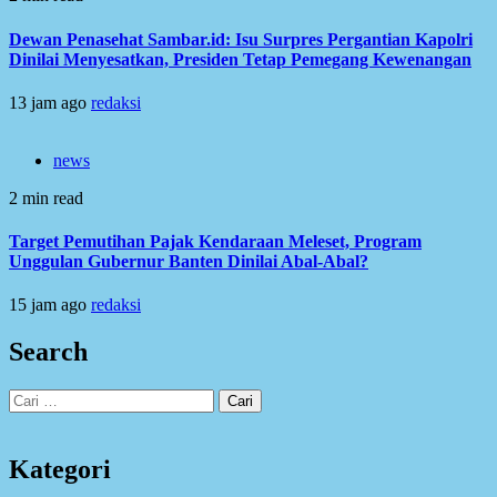
Dewan Penasehat Sambar.id: Isu Surpres Pergantian Kapolri
Dinilai Menyesatkan, Presiden Tetap Pemegang Kewenangan
13 jam ago
redaksi
news
2 min read
Target Pemutihan Pajak Kendaraan Meleset, Program
Unggulan Gubernur Banten Dinilai Abal-Abal?
15 jam ago
redaksi
Search
Cari
untuk:
Kategori