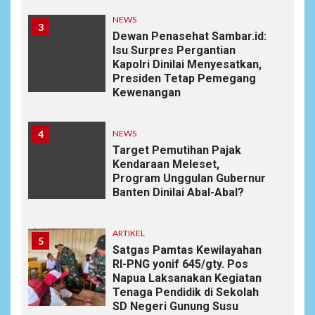
NEWS
3
Dewan Penasehat Sambar.id:
Isu Surpres Pergantian
Kapolri Dinilai Menyesatkan,
Presiden Tetap Pemegang
Kewenangan
4
NEWS
Target Pemutihan Pajak
Kendaraan Meleset,
Program Unggulan Gubernur
Banten Dinilai Abal-Abal?
ARTIKEL
5
Satgas Pamtas Kewilayahan
RI-PNG yonif 645/gty. Pos
Napua Laksanakan Kegiatan
Tenaga Pendidik di Sekolah
SD Negeri Gunung Susu