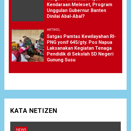
Kendaraan Meleset, Program
Unggulan Gubernur Banten
Dinilai Abal-Abal?
ARTIKEL
Satgas Pamtas Kewilayahan RI-
PNG yonif 645/gty. Pos Napua
Laksanakan Kegiatan Tenaga
Pendidik di Sekolah SD Negeri
Gunung Susu
KATA NETIZEN
NEWS