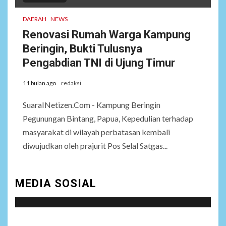
DAERAH
NEWS
Renovasi Rumah Warga Kampung
Beringin, Bukti Tulusnya
Pengabdian TNI di Ujung Timur
11 bulan ago
redaksi
SuaraINetizen.Com - Kampung Beringin
Pegunungan Bintang, Papua, Kepedulian terhadap
masyarakat di wilayah perbatasan kembali
diwujudkan oleh prajurit Pos Selal Satgas...
MEDIA SOSIAL
Social menu is not set. You need to create menu and