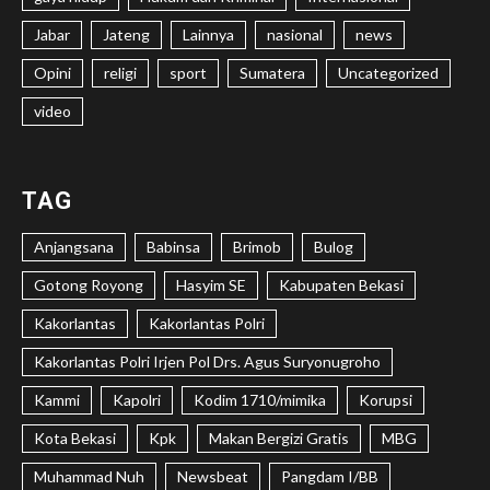
Jabar
Jateng
Lainnya
nasional
news
Opini
religi
sport
Sumatera
Uncategorized
video
TAG
Anjangsana
Babinsa
Brimob
Bulog
Gotong Royong
Hasyim SE
Kabupaten Bekasi
Kakorlantas
Kakorlantas Polri
Kakorlantas Polri Irjen Pol Drs. Agus Suryonugroho
Kammi
Kapolri
Kodim 1710/mimika
Korupsi
Kota Bekasi
Kpk
Makan Bergizi Gratis
MBG
Muhammad Nuh
Newsbeat
Pangdam I/BB