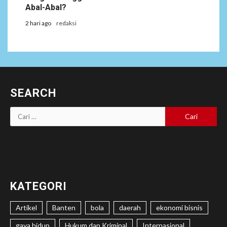
Abal-Abal?
2 hari ago
redaksi
SEARCH
Cari
untuk:
KATEGORI
Artikel
Banten
bola
daerah
ekonomi bisnis
gaya hidup
Hukum dan Kriminal
Internasional