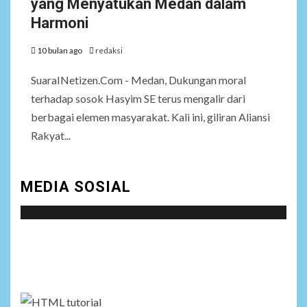
yang Menyatukan Medan dalam
Harmoni
10 bulan ago
redaksi
SuaraINetizen.Com - Medan, Dukungan moral
terhadap sosok Hasyim SE terus mengalir dari
berbagai elemen masyarakat. Kali ini, giliran Aliansi
Rakyat...
MEDIA SOSIAL
Social menu is not set. You need to create menu and
assign it to Social Menu on Menu Settings.