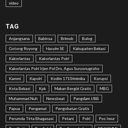
video
TAG
Anjangsana
Babinsa
Brimob
Bulog
Gotong Royong
Hasyim SE
Kabupaten Bekasi
Kakorlantas
Kakorlantas Polri
Kakorlantas Polri Irjen Pol Drs. Agus Suryonugroho
Kammi
Kapolri
Kodim 1710/mimika
Korupsi
Kota Bekasi
Kpk
Makan Bergizi Gratis
MBG
Muhammad Nuh
Newsbeat
Pangdam I/BB
Papua
Pengamat
Pengobatan Gratis
Perumda Tirta Bhagasasi
Petani
Polri
Pos Iwur