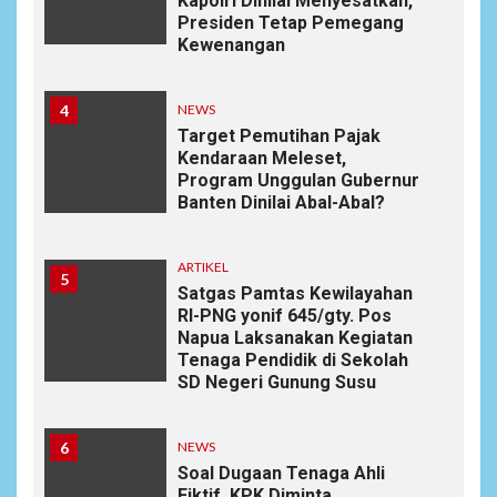
Kapolri Dinilai Menyesatkan,
Presiden Tetap Pemegang
Kewenangan
4
NEWS
Target Pemutihan Pajak
Kendaraan Meleset,
Program Unggulan Gubernur
Banten Dinilai Abal-Abal?
ARTIKEL
5
Satgas Pamtas Kewilayahan
RI-PNG yonif 645/gty. Pos
Napua Laksanakan Kegiatan
Tenaga Pendidik di Sekolah
SD Negeri Gunung Susu
6
NEWS
Soal Dugaan Tenaga Ahli
Fiktif, KPK Diminta