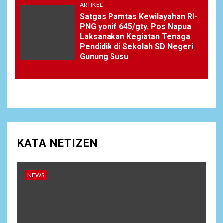
ARTIKEL
Satgas Pamtas Kewilayahan RI-
PNG yonif 645/gty. Pos Napua
Laksanakan Kegiatan Tenaga
Pendidik di Sekolah SD Negeri
Gunung Susu
KATA NETIZEN
NEWS