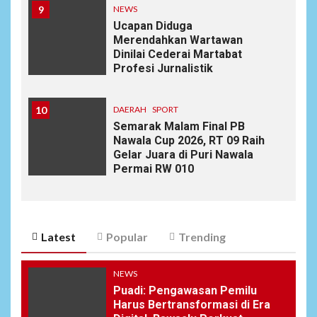
9
NEWS
Ucapan Diduga
Merendahkan Wartawan
Dinilai Cederai Martabat
Profesi Jurnalistik
10
DAERAH
SPORT
Semarak Malam Final PB
Nawala Cup 2026, RT 09 Raih
Gelar Juara di Puri Nawala
Permai RW 010
Latest
Popular
Trending
NEWS
Puadi: Pengawasan Pemilu
Harus Bertransformasi di Era