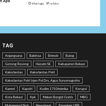
an Apa
Tenaga Ahli Fiktif,
4 hari ago
redaksi
KPK Diminta
Tongkrongi
Pemprov Banten
NEWS
Bantu Atasi
Kesulitan Warga
Perbatasan, Pos
2
TAG
Kotis Satgas
Yonarmed
Anjangsana
Babinsa
Brimob
Bulog
13/Nanggala
Distribusikan 4.000
Gotong Royong
Hasyim SE
Kabupaten Bekasi
Liter Air Bersih
Gratis di Desa
Kakorlantas
Kakorlantas Polri
Pesayah
Kakorlantas Polri Irjen Pol Drs. Agus Suryonugroho
NEWS
Kammi
Kapolri
Kodim 1710/mimika
Korupsi
Siaga Karhutla,
APAR hingga Water
Kota Bekasi
Kpk
Makan Bergizi Gratis
MBG
3
Cannon Disiapkan
Muhammad Nuh
Newsbeat
Pangdam I/BB
Hadapi Musim