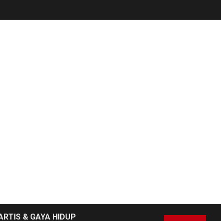
NEWS
6
Pemprov Banten
Diduga Kelola
Tenaga Ahli Fiktif,
Andra Soni Diminta
Ngomong
NEWS
Wasekbid PB HMI:
Keberhasilan
7
Koperasi Merah
Putih Jadi Kunci
Tegaknya Pasal 33
UUD 1945 dan
Program Strategis
ARTIS & GAYA HIDUP