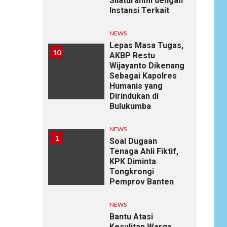
Silaturahmi dengan
Instansi Terkait
NEWS
Lepas Masa Tugas,
10
AKBP Restu
Wijayanto Dikenang
Sebagai Kapolres
Humanis yang
Dirindukan di
Bulukumba
NEWS
1
Soal Dugaan
Tenaga Ahli Fiktif,
KPK Diminta
Tongkrongi
Pemprov Banten
NEWS
Bantu Atasi
Kesulitan Warga