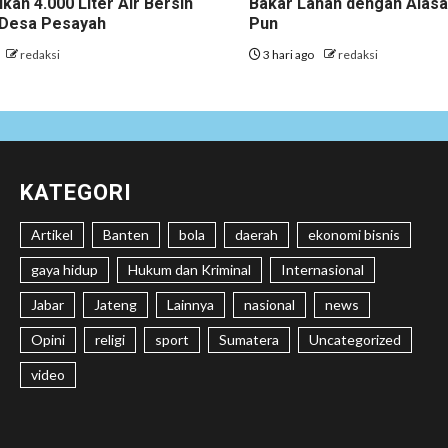
ikan 4.000 Liter Air Bersih
Bakar Lahan dengan Alas
i Desa Pesayah
Pun
redaksi
3 hari ago
redaksi
KATEGORI
Artikel
Banten
bola
daerah
ekonomi bisnis
gaya hidup
Hukum dan Kriminal
Internasional
Jabar
Jateng
Lainnya
nasional
news
Opini
religi
sport
Sumatera
Uncategorized
video