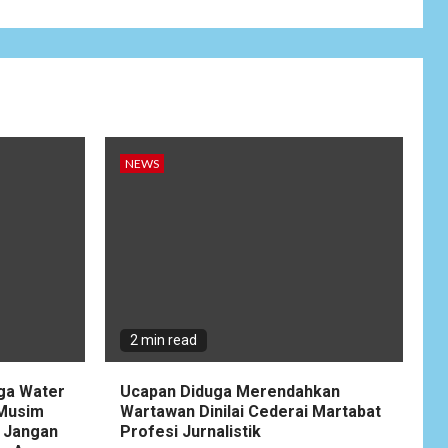
Wujudkan
Kemanunggalan
9
TNI-Rakyat, Satgas
Yonif 645/GTY
Laksanakan
Anjangsana Untuk
Mempererat Tali
Silaturahmi dengan
NEWS
Instansi Terkait
NEWS
Lepas Masa Tugas,
10
AKBP Restu
Wijayanto Dikenang
Sebagai Kapolres
Humanis yang
2 min read
Dirindukan di
Bulukumba
gga Water
Ucapan Diduga Merendahkan
 Musim
Wartawan Dinilai Cederai Martabat
NEWS
 Jangan
Profesi Jurnalistik
1
Soal Dugaan