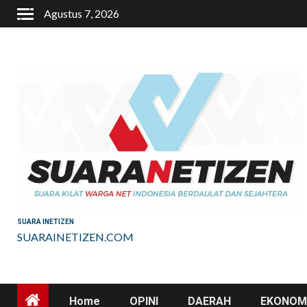
Skip
Agustus 7, 2026
to
content
SUARA INETIZEN
SUARAINETIZEN.COM
Home
OPINI
DAERAH
EKONOMI