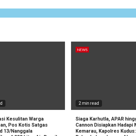
NEWS
ad
2 min read
asi Kesulitan Warga
Siaga Karhutla, APAR hin
an, Pos Kotis Satgas
Cannon Disiapkan Hadapi
d 13/Nanggala
Kemarau, Kapolres Kudus: