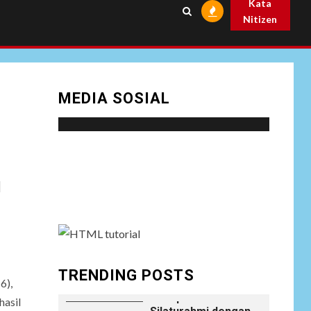
Kata
Prabowo
Nitizen
NEWS
Istri AKP Padlun
Alfitri Minta
8
Perlindungan
MEDIA SOSIAL
Hukum, Ungkap
Dugaan Pemerasan
oleh Oknum Unit
Ekonomi
Satreskrim Polres
Social menu is not set. You need to create
Batu Bara
menu and assign it to Social Menu on Menu
I
Settings.
NEWS
Wujudkan
Kemanunggalan
9
TNI-Rakyat, Satgas
Yonif 645/GTY
Laksanakan
TRENDING POSTS
6),
Anjangsana Untuk
Mempererat Tali
hasil