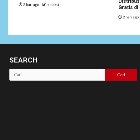
Distribus
2 hari ago
redaksi
Gratis d
2 hari ago
SEARCH
Cari
untuk: