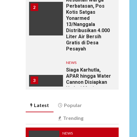
Perbatasan, Pos
2
Kotis Satgas
Yonarmed
13/Nanggala
Distribusikan 4.000
Liter Air Bersih
Gratis di Desa
Pesayah
NEWS
Siaga Karhutla,
APAR hingga Water
3
Cannon Disiapkan
Hadapi Musim
Kemarau, Kapolres
Kudus: Jangan
Latest
Popular
Bakar Lahan
dengan Alasan Apa
Trending
Pun
NEWS
NEWS