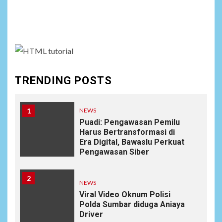
Social menu is not set. You need to create menu and
assign it to Social Menu on Menu Settings.
TRENDING POSTS
1
NEWS
Puadi: Pengawasan Pemilu
Harus Bertransformasi di
Era Digital, Bawaslu Perkuat
Pengawasan Siber
2
NEWS
Viral Video Oknum Polisi
Polda Sumbar diduga Aniaya
Driver