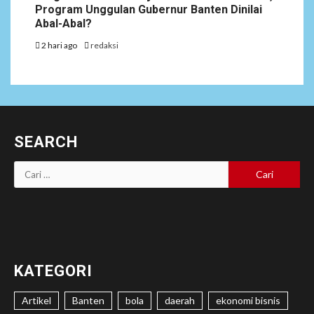
Program Unggulan Gubernur Banten Dinilai
Abal-Abal?
2 hari ago
redaksi
SEARCH
Cari
untuk:
KATEGORI
Artikel
Banten
bola
daerah
ekonomi bisnis