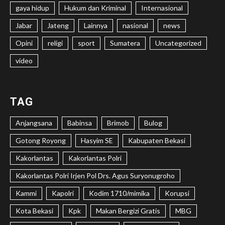
gaya hidup
Hukum dan Kriminal
Internasional
Jabar
Jateng
Lainnya
nasional
news
Opini
religi
sport
Sumatera
Uncategorized
video
TAG
Anjangsana
Babinsa
Brimob
Bulog
Gotong Royong
Hasyim SE
Kabupaten Bekasi
Kakorlantas
Kakorlantas Polri
Kakorlantas Polri Irjen Pol Drs. Agus Suryonugroho
Kammi
Kapolri
Kodim 1710/mimika
Korupsi
Kota Bekasi
Kpk
Makan Bergizi Gratis
MBG