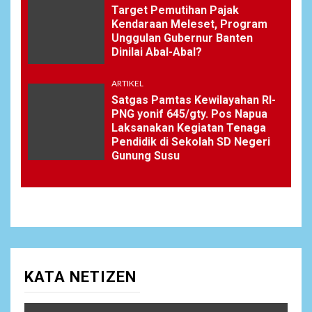
Target Pemutihan Pajak
Kendaraan Meleset, Program
Unggulan Gubernur Banten
Dinilai Abal-Abal?
ARTIKEL
Satgas Pamtas Kewilayahan RI-
PNG yonif 645/gty. Pos Napua
Laksanakan Kegiatan Tenaga
Pendidik di Sekolah SD Negeri
Gunung Susu
KATA NETIZEN