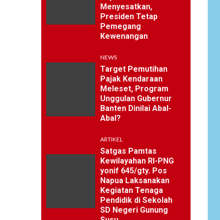
Menyesatkan,
Presiden Tetap
Pemegang
Kewenangan
NEWS
Target Pemutihan
Pajak Kendaraan
Meleset, Program
Unggulan Gubernur
Banten Dinilai Abal-
Abal?
ARTIKEL
Satgas Pamtas
Kewilayahan RI-PNG
yonif 645/gty. Pos
Napua Laksanakan
Kegiatan Tenaga
Pendidik di Sekolah
SD Negeri Gunung
Susu