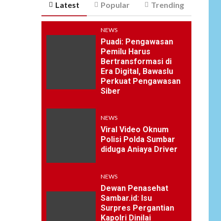
Latest
Popular
Trending
NEWS
Puadi: Pengawasan
Pemilu Harus
Bertransformasi di
Era Digital, Bawaslu
Perkuat Pengawasan
Siber
NEWS
Viral Video Oknum
Polisi Polda Sumbar
diduga Aniaya Driver
NEWS
Dewan Penasehat
Sambar.id: Isu
Surpres Pergantian
Kapolri Dinilai