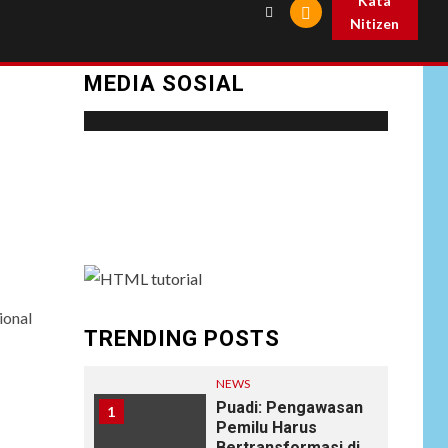
Kata
Nitizen
MEDIA SOSIAL
Social menu is not set. You need to create
menu and assign it to Social Menu on Menu
Settings.
onal
TRENDING POSTS
NEWS
Puadi: Pengawasan
1
Pemilu Harus
Bertransformasi di