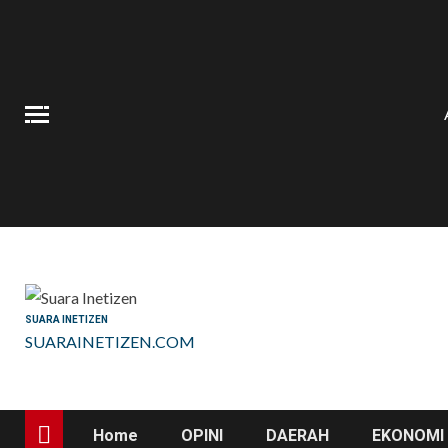
Skip
to
content
SUARA INETIZEN
SUARAINETIZEN.COM
Home
OPINI
DAERAH
EKONOMI 