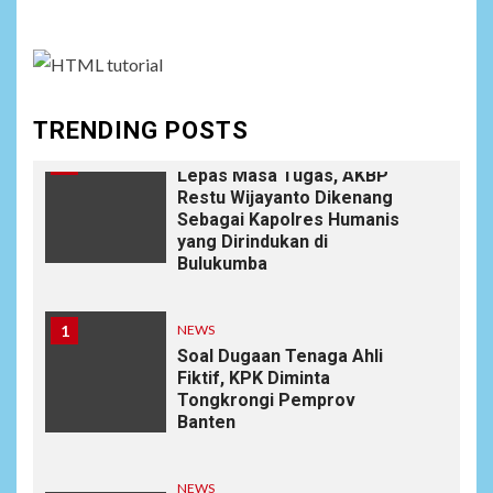
645/GTY Laksanakan
Anjangsana Untuk
Mempererat Tali Silaturahmi
dengan Instansi Terkait
TRENDING POSTS
NEWS
10
Lepas Masa Tugas, AKBP
Restu Wijayanto Dikenang
Sebagai Kapolres Humanis
yang Dirindukan di
Bulukumba
1
NEWS
Soal Dugaan Tenaga Ahli
Fiktif, KPK Diminta
Tongkrongi Pemprov
Banten
NEWS