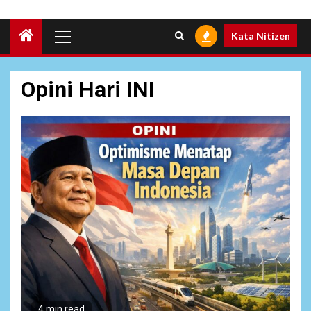
Primary
Kata Nitizen
Menu
Opini Hari INI
6
NEWS
Pemprov Banten Diduga
Kelola Tenaga Ahli Fiktif,
Andra Soni Diminta
Ngomong
4 min read