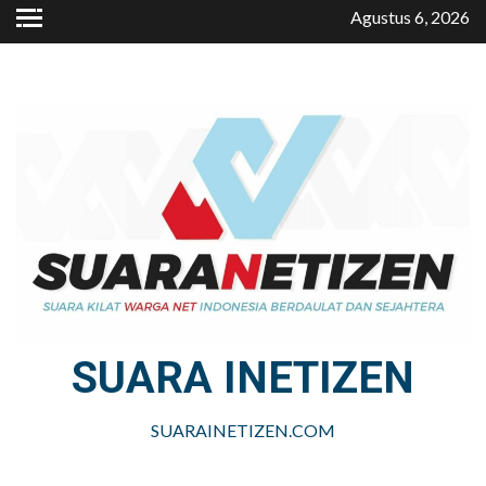
Skip
Agustus 6, 2026
to
content
SUARA INETIZEN
SUARAINETIZEN.COM