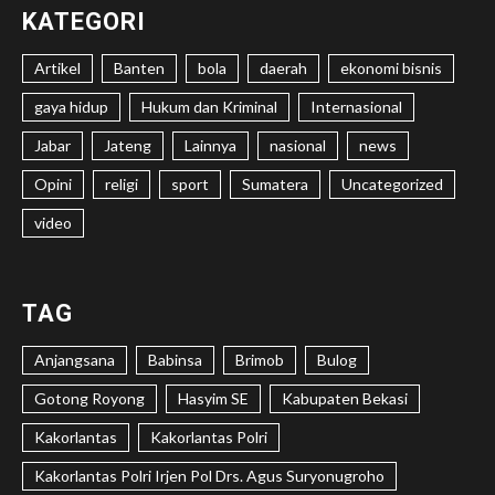
KATEGORI
Artikel
Banten
bola
daerah
ekonomi bisnis
gaya hidup
Hukum dan Kriminal
Internasional
Jabar
Jateng
Lainnya
nasional
news
Opini
religi
sport
Sumatera
Uncategorized
video
TAG
Anjangsana
Babinsa
Brimob
Bulog
Gotong Royong
Hasyim SE
Kabupaten Bekasi
Kakorlantas
Kakorlantas Polri
Kakorlantas Polri Irjen Pol Drs. Agus Suryonugroho