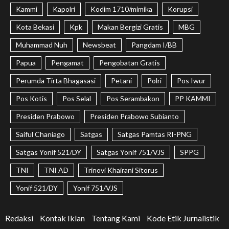
Kammi
Kapolri
Kodim 1710/mimika
Korupsi
Kota Bekasi
Kpk
Makan Bergizi Gratis
MBG
Muhammad Nuh
Newsbeat
Pangdam I/BB
Papua
Pengamat
Pengobatan Gratis
Perumda Tirta Bhagasasi
Petani
Polri
Pos Iwur
Pos Kotis
Pos Selal
Pos Serambakon
PP KAMMI
Presiden Prabowo
Presiden Prabowo Subianto
Saiful Chaniago
Satgas
Satgas Pamtas RI-PNG
Satgas Yonif 521/DY
Satgas Yonif 751/VJS
SPPG
TNI
TNI AD
Trinovi Khairani Sitorus
Yonif 521/DY
Yonif 751/VJS
Redaksi
Kontak Iklan
Tentang Kami
Kode Etik Jurnalistik