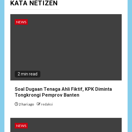
KATA NETIZEN
Lepas Masa Tugas, AKBP
Restu Wijayanto Dikenang
Sebagai Kapolres Humanis
yang Dirindukan di
NEWS
Bulukumba
1
NEWS
Soal Dugaan Tenaga Ahli
Fiktif, KPK Diminta
Tongkrongi Pemprov
Banten
2 min read
NEWS
Soal Dugaan Tenaga Ahli Fiktif, KPK Diminta
2
Bantu Atasi Kesulitan Warga
Tongkrongi Pemprov Banten
Perbatasan, Pos Kotis
2 hari ago
redaksi
Satgas Yonarmed
13/Nanggala Distribusikan
4.000 Liter Air Bersih Gratis
di Desa Pesayah
NEWS