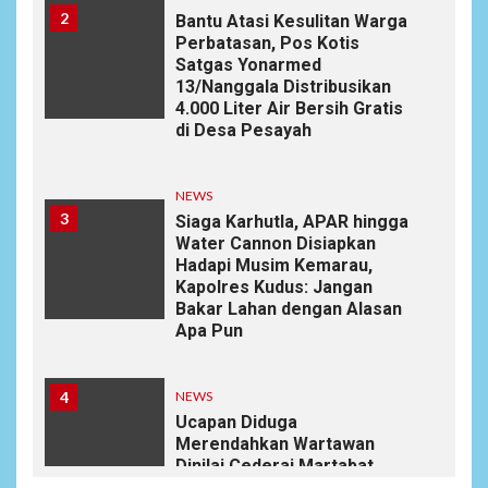
2
Bantu Atasi Kesulitan Warga
Perbatasan, Pos Kotis
Satgas Yonarmed
13/Nanggala Distribusikan
4.000 Liter Air Bersih Gratis
di Desa Pesayah
NEWS
3
Siaga Karhutla, APAR hingga
Water Cannon Disiapkan
Hadapi Musim Kemarau,
Kapolres Kudus: Jangan
Bakar Lahan dengan Alasan
Apa Pun
4
NEWS
Ucapan Diduga
Merendahkan Wartawan
Dinilai Cederai Martabat
Profesi Jurnalistik