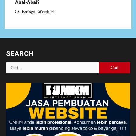
Abal-Abal?
2 hari ago
redaksi
SEARCH
Cari
untuk: