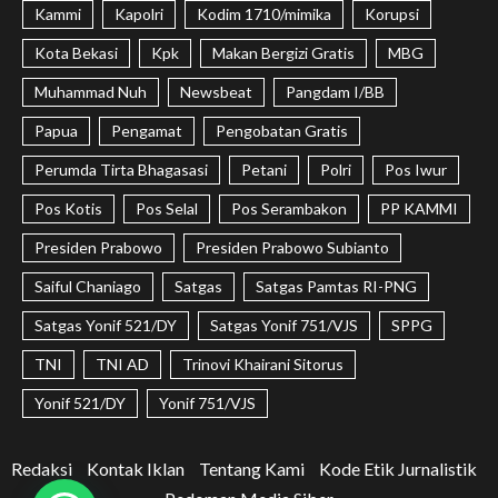
Kammi
Kapolri
Kodim 1710/mimika
Korupsi
Kota Bekasi
Kpk
Makan Bergizi Gratis
MBG
Muhammad Nuh
Newsbeat
Pangdam I/BB
Papua
Pengamat
Pengobatan Gratis
Perumda Tirta Bhagasasi
Petani
Polri
Pos Iwur
Pos Kotis
Pos Selal
Pos Serambakon
PP KAMMI
Presiden Prabowo
Presiden Prabowo Subianto
Saiful Chaniago
Satgas
Satgas Pamtas RI-PNG
Satgas Yonif 521/DY
Satgas Yonif 751/VJS
SPPG
TNI
TNI AD
Trinovi Khairani Sitorus
Yonif 521/DY
Yonif 751/VJS
Redaksi
Kontak Iklan
Tentang Kami
Kode Etik Jurnalistik