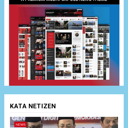
1
NEWS
Puadi: Pengawasan Pemilu
Harus Bertransformasi di
Era Digital, Bawaslu Perkuat
Pengawasan Siber
2
NEWS
Viral Video Oknum Polisi
Polda Sumbar diduga Aniaya
Driver
NEWS
3
Dewan Penasehat Sambar.id:
Isu Surpres Pergantian
Kapolri Dinilai Menyesatkan,
KATA NETIZEN
Presiden Tetap Pemegang
Kewenangan
NEWS