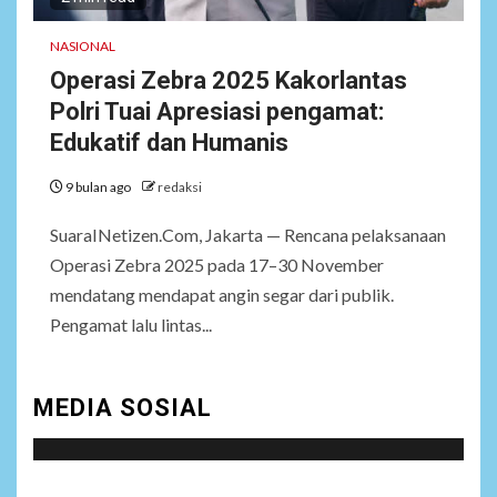
Tongkrongi Pemprov
Banten
NASIONAL
Operasi Zebra 2025 Kakorlantas
NEWS
Polri Tuai Apresiasi pengamat:
7
Bantu Atasi Kesulitan Warga
Edukatif dan Humanis
Perbatasan, Pos Kotis
Satgas Yonarmed
9 bulan ago
redaksi
13/Nanggala Distribusikan
4.000 Liter Air Bersih Gratis
di Desa Pesayah
SuaraINetizen.Com, Jakarta — Rencana pelaksanaan
Operasi Zebra 2025 pada 17–30 November
mendatang mendapat angin segar dari publik.
NEWS
8
Pengamat lalu lintas...
Siaga Karhutla, APAR hingga
Water Cannon Disiapkan
Hadapi Musim Kemarau,
Kapolres Kudus: Jangan
MEDIA SOSIAL
Bakar Lahan dengan Alasan
Apa Pun