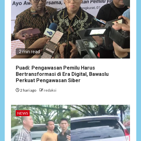
4
NEWS
Target Pemutihan Pajak
Kendaraan Meleset,
Program Unggulan Gubernur
Banten Dinilai Abal-Abal?
ARTIKEL
5
2 min read
Satgas Pamtas Kewilayahan
RI-PNG yonif 645/gty. Pos
Napua Laksanakan Kegiatan
Puadi: Pengawasan Pemilu Harus
Tenaga Pendidik di Sekolah
Bertransformasi di Era Digital, Bawaslu
SD Negeri Gunung Susu
Perkuat Pengawasan Siber
2 hari ago
redaksi
NEWS