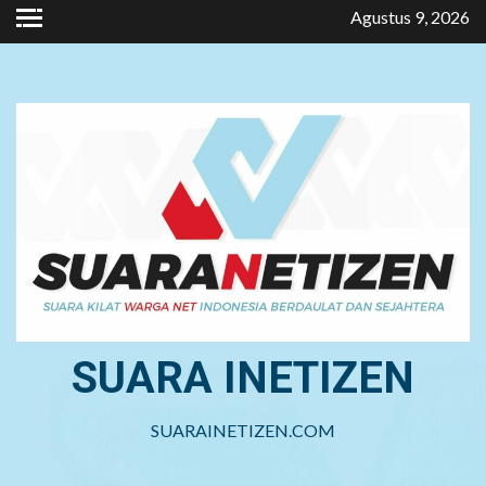
Skip
Agustus 9, 2026
to
content
SUARA INETIZEN
SUARAINETIZEN.COM