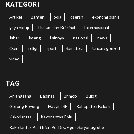
KATEGORI
Artikel
Banten
bola
daerah
ekonomi bisnis
gaya hidup
Hukum dan Kriminal
Internasional
Jabar
Jateng
Lainnya
nasional
news
Opini
religi
sport
Sumatera
Uncategorized
video
TAG
Anjangsana
Babinsa
Brimob
Bulog
Gotong Royong
Hasyim SE
Kabupaten Bekasi
Kakorlantas
Kakorlantas Polri
Kakorlantas Polri Irjen Pol Drs. Agus Suryonugroho