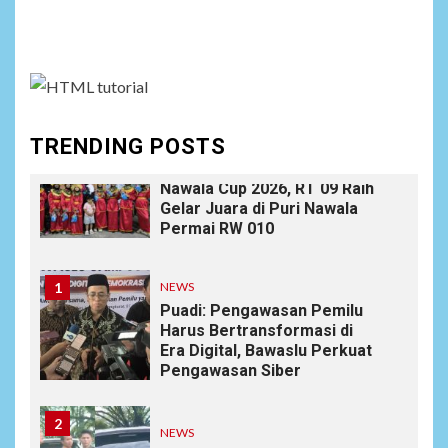
Social menu is not set. You need to create menu and
9
NEWS
Ucapan Diduga
assign it to Social Menu on Menu Settings.
Merendahkan Wartawan
Dinilai Cederai Martabat
Profesi Jurnalistik
TRENDING POSTS
10
DAERAH
SPORT
Semarak Malam Final PB
Nawala Cup 2026, RT 09 Raih
Gelar Juara di Puri Nawala
Permai RW 010
1
NEWS
Puadi: Pengawasan Pemilu
Harus Bertransformasi di
Era Digital, Bawaslu Perkuat
Pengawasan Siber
2
NEWS