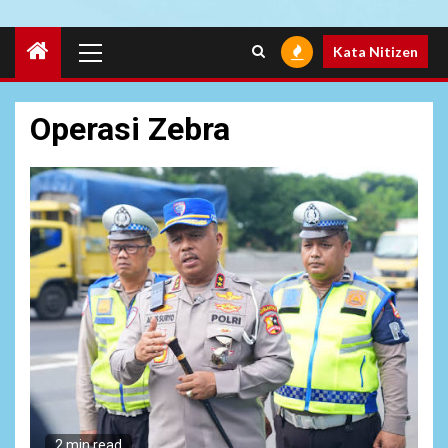
Primary
Kata Nitizen
Menu
Operasi Zebra
6
NEWS
Soal Dugaan Tenaga Ahli
Fiktif, KPK Diminta
2 min read