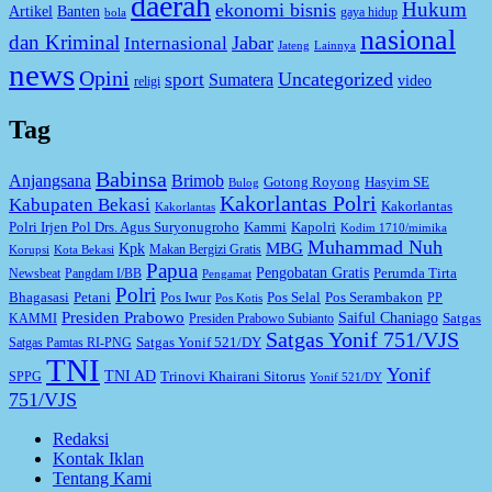
daerah
Hukum
ekonomi bisnis
Artikel
Banten
gaya hidup
bola
nasional
dan Kriminal
Jabar
Internasional
Jateng
Lainnya
news
Opini
Uncategorized
sport
Sumatera
video
religi
Tag
Babinsa
Anjangsana
Brimob
Gotong Royong
Hasyim SE
Bulog
Kakorlantas Polri
Kabupaten Bekasi
Kakorlantas
Kakorlantas
Kapolri
Polri Irjen Pol Drs. Agus Suryonugroho
Kammi
Kodim 1710/mimika
Muhammad Nuh
MBG
Kpk
Makan Bergizi Gratis
Korupsi
Kota Bekasi
Papua
Pengobatan Gratis
Perumda Tirta
Newsbeat
Pangdam I/BB
Pengamat
Polri
Bhagasasi
Petani
Pos Iwur
Pos Selal
Pos Serambakon
PP
Pos Kotis
Presiden Prabowo
Saiful Chaniago
Satgas
KAMMI
Presiden Prabowo Subianto
Satgas Yonif 751/VJS
Satgas Yonif 521/DY
Satgas Pamtas RI-PNG
TNI
Yonif
TNI AD
Trinovi Khairani Sitorus
SPPG
Yonif 521/DY
751/VJS
Redaksi
Kontak Iklan
Tentang Kami