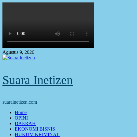
Skip
to
content
Agustus 9, 2026
Suara Inetizen
suarainetizen.com
Primary
Home
Menu
OPINI
DAERAH
EKONOMI BISNIS
HUKUM KRIMINAL