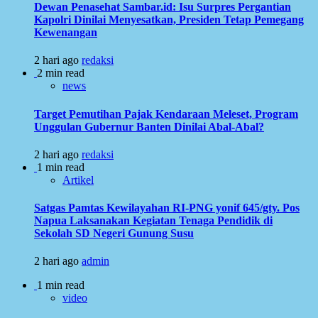
Dewan Penasehat Sambar.id: Isu Surpres Pergantian
Kapolri Dinilai Menyesatkan, Presiden Tetap Pemegang
Kewenangan
2 hari ago
redaksi
2 min read
news
Target Pemutihan Pajak Kendaraan Meleset, Program
Unggulan Gubernur Banten Dinilai Abal-Abal?
2 hari ago
redaksi
1 min read
Artikel
Satgas Pamtas Kewilayahan RI-PNG yonif 645/gty. Pos
Napua Laksanakan Kegiatan Tenaga Pendidik di
Sekolah SD Negeri Gunung Susu
2 hari ago
admin
1 min read
video