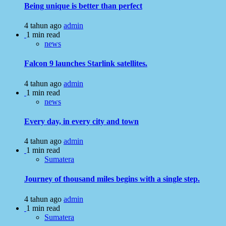
Being unique is better than perfect
4 tahun ago
admin
1 min read
news
Falcon 9 launches Starlink satellites.
4 tahun ago
admin
1 min read
news
Every day, in every city and town
4 tahun ago
admin
1 min read
Sumatera
Journey of thousand miles begins with a single step.
4 tahun ago
admin
1 min read
Sumatera