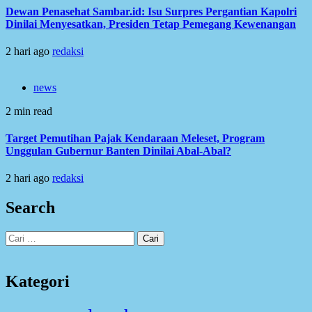
Dewan Penasehat Sambar.id: Isu Surpres Pergantian Kapolri
Dinilai Menyesatkan, Presiden Tetap Pemegang Kewenangan
2 hari ago
redaksi
news
2 min read
Target Pemutihan Pajak Kendaraan Meleset, Program
Unggulan Gubernur Banten Dinilai Abal-Abal?
2 hari ago
redaksi
Search
Cari
untuk:
Kategori