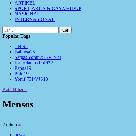
ARTIKEL
SPORT, ARTIS & GAYA HIDUP
NASIONAL
INTERNASIONAL
Cari
untuk:
Popular Tags
TNI
98
Babinsa
25
Satgas Yonif 751/VJS
23
Kakorlantas Polri
22
Papua
19
Polri
19
Yonif 751/VJS
18
Kata Nitizen
Mensos
2 min read
news