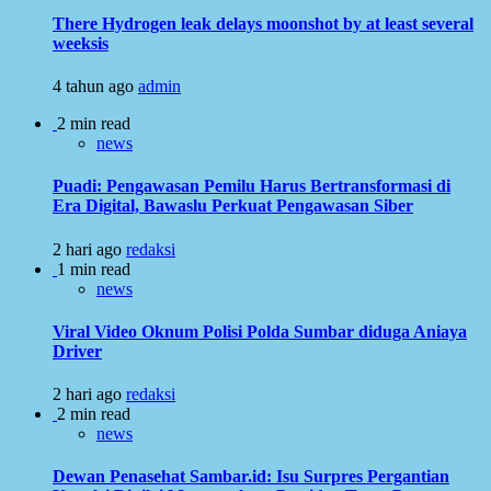
There Hydrogen leak delays moonshot by at least several
weeksis
4 tahun ago
admin
2 min read
news
Puadi: Pengawasan Pemilu Harus Bertransformasi di
Era Digital, Bawaslu Perkuat Pengawasan Siber
2 hari ago
redaksi
1 min read
news
Viral Video Oknum Polisi Polda Sumbar diduga Aniaya
Driver
2 hari ago
redaksi
2 min read
news
Dewan Penasehat Sambar.id: Isu Surpres Pergantian