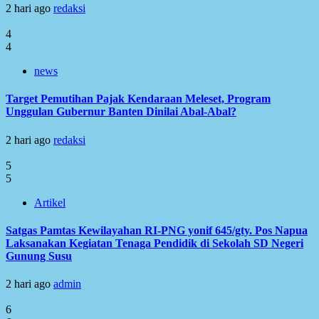
2 hari ago
redaksi
4
4
news
Target Pemutihan Pajak Kendaraan Meleset, Program
Unggulan Gubernur Banten Dinilai Abal-Abal?
2 hari ago
redaksi
5
5
Artikel
Satgas Pamtas Kewilayahan RI-PNG yonif 645/gty. Pos Napua
Laksanakan Kegiatan Tenaga Pendidik di Sekolah SD Negeri
Gunung Susu
2 hari ago
admin
6