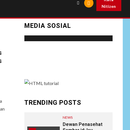
Nitizen
MEDIA SOSIAL
Social menu is not set. You need to create
s
menu and assign it to Social Menu on Menu
s
Settings.
a
TRENDING POSTS
dan
NEWS
Dewan Penasehat