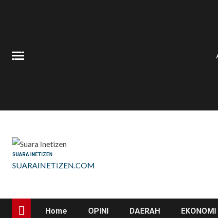
Skip
to
content
SUARA INETIZEN
SUARAINETIZEN.COM
Home
OPINI
DAERAH
EKONOMI 