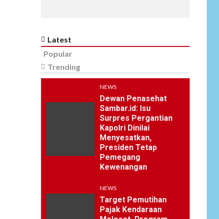
Latest
Popular
Trending
NEWS
Dewan Penasehat
Sambar.id: Isu
Surpres Pergantian
Kapolri Dinilai
Menyesatkan,
Presiden Tetap
Pemegang
Kewenangan
NEWS
Target Pemutihan
Pajak Kendaraan