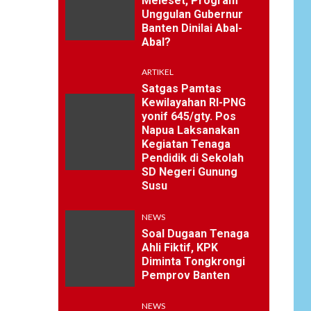
Meleset, Program
Unggulan Gubernur
Banten Dinilai Abal-
Abal?
ARTIKEL
Satgas Pamtas
Kewilayahan RI-PNG
yonif 645/gty. Pos
Napua Laksanakan
Kegiatan Tenaga
Pendidik di Sekolah
SD Negeri Gunung
Susu
NEWS
Soal Dugaan Tenaga
Ahli Fiktif, KPK
Diminta Tongkrongi
Pemprov Banten
NEWS