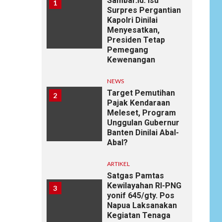
Sambar.id: Isu
1
Surpres Pergantian
Kapolri Dinilai
Menyesatkan,
Presiden Tetap
Pemegang
Kewenangan
NEWS
Target Pemutihan
2
Pajak Kendaraan
Meleset, Program
Unggulan Gubernur
Banten Dinilai Abal-
Abal?
ARTIKEL
Satgas Pamtas
Kewilayahan RI-PNG
3
yonif 645/gty. Pos
Napua Laksanakan
Kegiatan Tenaga