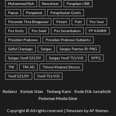
Muhammad Nuh
Newsbeat
Pangdam I/BB
Papua
Pengamat
Pengobatan Gratis
Perumda Tirta Bhagasasi
Petani
Polri
Pos Iwur
Pos Kotis
Pos Selal
Pos Serambakon
PP KAMMI
Presiden Prabowo
Presiden Prabowo Subianto
Saiful Chaniago
Satgas
Satgas Pamtas RI-PNG
Satgas Yonif 521/DY
Satgas Yonif 751/VJS
SPPG
TNI
TNI AD
Trinovi Khairani Sitorus
Yonif 521/DY
Yonif 751/VJS
Redaksi
Kontak Iklan
Tentang Kami
Kode Etik Jurnalistik
Pedoman Media Siber
Copyright © All rights reserved.
|
Newsium
by AF themes.