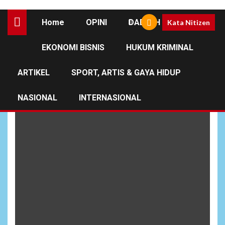
Home
OPINI
DAERAH
Kata Nitizen
EKONOMI BISNIS
HUKUM KRIMINAL
Mayjen TNI Mar Dr. Oni
Junianto
ARTIKEL
SPORT, ARTIS & GAYA HIDUP
NASIONAL
INTERNASIONAL