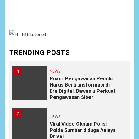
Social menu is not set. You need to create menu and
assign it to Social Menu on Menu Settings.
TRENDING POSTS
1
NEWS
Puadi: Pengawasan Pemilu
Harus Bertransformasi di
Era Digital, Bawaslu Perkuat
Pengawasan Siber
2
NEWS
Viral Video Oknum Polisi
Polda Sumbar diduga Aniaya
Driver