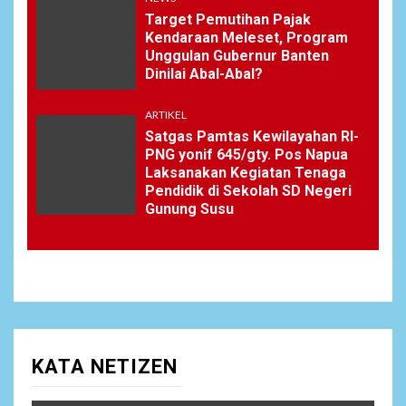
Target Pemutihan Pajak
Kendaraan Meleset, Program
Unggulan Gubernur Banten
Dinilai Abal-Abal?
ARTIKEL
Satgas Pamtas Kewilayahan RI-
PNG yonif 645/gty. Pos Napua
Laksanakan Kegiatan Tenaga
Pendidik di Sekolah SD Negeri
Gunung Susu
KATA NETIZEN