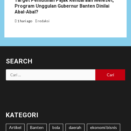
Target Pemutihan Pajak Kendaraan Meleset,
Program Unggulan Gubernur Banten Dinilai
Abal-Abal?
1 hari ago
redaksi
SEARCH
Cari
untuk:
KATEGORI
Artikel
Banten
bola
daerah
ekonomi bisnis