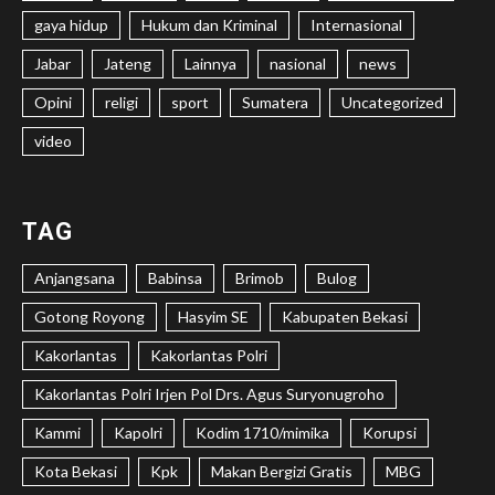
gaya hidup
Hukum dan Kriminal
Internasional
Jabar
Jateng
Lainnya
nasional
news
Opini
religi
sport
Sumatera
Uncategorized
video
TAG
Anjangsana
Babinsa
Brimob
Bulog
Gotong Royong
Hasyim SE
Kabupaten Bekasi
Kakorlantas
Kakorlantas Polri
Kakorlantas Polri Irjen Pol Drs. Agus Suryonugroho
Kammi
Kapolri
Kodim 1710/mimika
Korupsi
Kota Bekasi
Kpk
Makan Bergizi Gratis
MBG