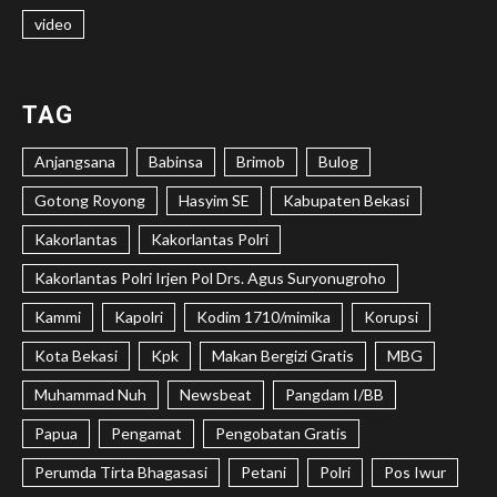
video
TAG
Anjangsana
Babinsa
Brimob
Bulog
Gotong Royong
Hasyim SE
Kabupaten Bekasi
Kakorlantas
Kakorlantas Polri
Kakorlantas Polri Irjen Pol Drs. Agus Suryonugroho
Kammi
Kapolri
Kodim 1710/mimika
Korupsi
Kota Bekasi
Kpk
Makan Bergizi Gratis
MBG
Muhammad Nuh
Newsbeat
Pangdam I/BB
Papua
Pengamat
Pengobatan Gratis
Perumda Tirta Bhagasasi
Petani
Polri
Pos Iwur