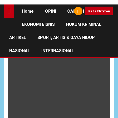
Home
OPINI
DAERAH
Kata Nitizen
EKONOMI BISNIS
HUKUM KRIMINAL
Mayjen TNI Christian
Kurnianto Tehuteru
ARTIKEL
SPORT, ARTIS & GAYA HIDUP
NASIONAL
INTERNASIONAL