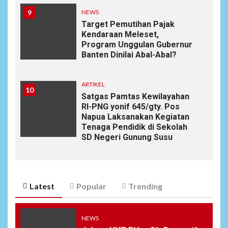
9
NEWS
Target Pemutihan Pajak
Kendaraan Meleset,
Program Unggulan Gubernur
Banten Dinilai Abal-Abal?
ARTIKEL
10
Satgas Pamtas Kewilayahan
RI-PNG yonif 645/gty. Pos
Napua Laksanakan Kegiatan
Tenaga Pendidik di Sekolah
SD Negeri Gunung Susu
Latest
Popular
Trending
NEWS