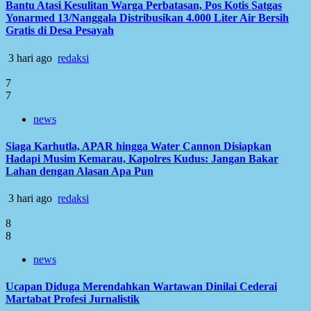
Bantu Atasi Kesulitan Warga Perbatasan, Pos Kotis Satgas
Yonarmed 13/Nanggala Distribusikan 4.000 Liter Air Bersih
Gratis di Desa Pesayah
3 hari ago
redaksi
7
7
news
Siaga Karhutla, APAR hingga Water Cannon Disiapkan
Hadapi Musim Kemarau, Kapolres Kudus: Jangan Bakar
Lahan dengan Alasan Apa Pun
3 hari ago
redaksi
8
8
news
Ucapan Diduga Merendahkan Wartawan Dinilai Cederai
Martabat Profesi Jurnalistik