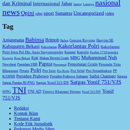
nasional
dan Kriminal
Jabar
Internasional
Jateng
Lainnya
news
Opini
Uncategorized
sport
Sumatera
video
religi
Tag
Babinsa
Anjangsana
Brimob
Gotong Royong
Hasyim SE
Bulog
Kakorlantas Polri
Kabupaten Bekasi
Kakorlantas
Kakorlantas
Kapolri
Polri Irjen Pol Drs. Agus Suryonugroho
Kammi
Kodim 1710/mimika
Muhammad Nuh
MBG
Kpk
Makan Bergizi Gratis
Korupsi
Kota Bekasi
Papua
Pengobatan Gratis
Perumda Tirta
Newsbeat
Pangdam I/BB
Pengamat
Polri
Bhagasasi
Petani
Pos Iwur
Pos Selal
Pos Serambakon
PP
Pos Kotis
Presiden Prabowo
Saiful Chaniago
Satgas
KAMMI
Presiden Prabowo Subianto
Satgas Yonif 751/VJS
Satgas Yonif 521/DY
Satgas Pamtas RI-PNG
TNI
Yonif
TNI AD
Trinovi Khairani Sitorus
SPPG
Yonif 521/DY
751/VJS
Redaksi
Kontak Iklan
Tentang Kami
Kode Etik Jurnalistik
Pedoman Media Siber