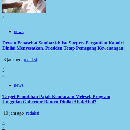
2
2
news
Dewan Penasehat Sambar.id: Isu Surpres Pergantian Kapolri
Dinilai Menyesatkan, Presiden Tetap Pemegang Kewenangan
8 jam ago
redaksi
3
3
news
Target Pemutihan Pajak Kendaraan Meleset, Program
Unggulan Gubernur Banten Dinilai Abal-Abal?
10 jam ago
redaksi
4
4