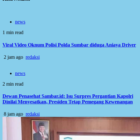
news
1 min read
Viral Video Oknum Polisi Polda Sumbar diduga Aniaya Driver
2 jam ago
redaksi
news
2 min read
Dewan Penasehat Sambar.id: Isu Surpres Pergantian Kapolri
Dinilai Menyesatkan, Presiden Tetap Pemegang Kewenangan
8 jam ago
redaksi