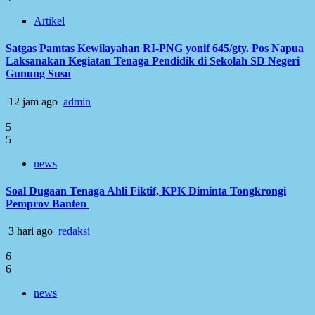
Artikel
Satgas Pamtas Kewilayahan RI-PNG yonif 645/gty. Pos Napua
Laksanakan Kegiatan Tenaga Pendidik di Sekolah SD Negeri
Gunung Susu
12 jam ago
admin
5
5
news
Soal Dugaan Tenaga Ahli Fiktif, KPK Diminta Tongkrongi
Pemprov Banten
3 hari ago
redaksi
6
6
news