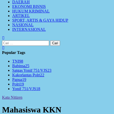
DAERAH
EKONOMI BISNIS
HUKUM KRIMINAL
ARTIKEL
SPORT, ARTIS & GAYA HIDUP
NASIONAL
INTERNASIONAL
Cari
untuk:
Popular Tags
TNI
98
Babinsa
25
Satgas Yonif 751/VJS
23
Kakorlantas Polri
22
Papua
19
Polri
19
Yonif 751/VJS
18
Kata Nitizen
Mahasiswa KKN