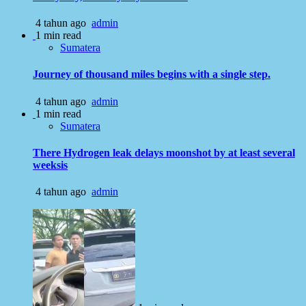
4 tahun ago
admin
1 min read
Sumatera
Journey of thousand miles begins with a single step.
4 tahun ago
admin
1 min read
Sumatera
There Hydrogen leak delays moonshot by at least several
weeksis
4 tahun ago
admin