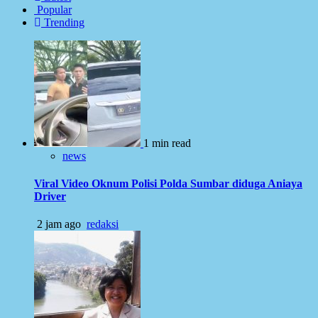
Popular
Trending
1 min read
news
Viral Video Oknum Polisi Polda Sumbar diduga Aniaya
Driver
2 jam ago
redaksi