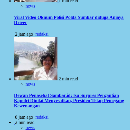
1 min read
news
Viral Video Oknum Polisi Polda Sumbar diduga Aniaya
Driver
2 jam ago
redaksi
2 min read
news
Dewan Penasehat Sambar.id: Isu Surpres Pergantian
Kapolri Dinilai Menyesatkan, Presiden Tetap Pemegang
Kewenangan
8 jam ago
redaksi
2 min read
news