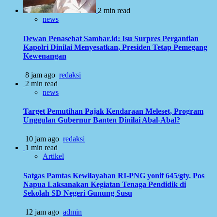
2 min read
news
Dewan Penasehat Sambar.id: Isu Surpres Pergantian
Kapolri Dinilai Menyesatkan, Presiden Tetap Pemegang
Kewenangan
8 jam ago
redaksi
2 min read
news
Target Pemutihan Pajak Kendaraan Meleset, Program
Unggulan Gubernur Banten Dinilai Abal-Abal?
10 jam ago
redaksi
1 min read
Artikel
Satgas Pamtas Kewilayahan RI-PNG yonif 645/gty. Pos
Napua Laksanakan Kegiatan Tenaga Pendidik di
Sekolah SD Negeri Gunung Susu
12 jam ago
admin