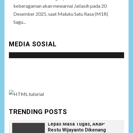
keberagaman akan mewarnai Jatiasih pada 20
Desember 2025, saat Maluku Satu Rasa (M1R)
NEWS
8
Istri AKP Padlun Alfitri Minta
Sagu...
Perlindungan Hukum,
Ungkap Dugaan Pemerasan
oleh Oknum Unit Ekonomi
MEDIA SOSIAL
Satreskrim Polres Batu Bara
NEWS
Social menu is not set. You need to create menu and
9
Wujudkan Kemanunggalan
TNI-Rakyat, Satgas Yonif
assign it to Social Menu on Menu Settings.
645/GTY Laksanakan
Anjangsana Untuk
Mempererat Tali Silaturahmi
dengan Instansi Terkait
TRENDING POSTS
NEWS
10
Lepas Masa Tugas, AKBP
Restu Wijayanto Dikenang