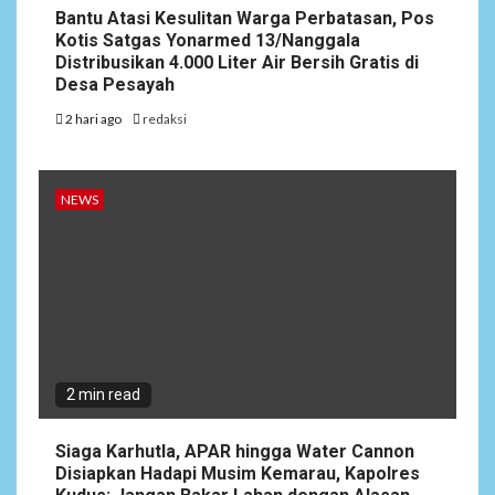
Bantu Atasi Kesulitan Warga Perbatasan, Pos
4
NEWS
Kotis Satgas Yonarmed 13/Nanggala
Ucapan Diduga
Distribusikan 4.000 Liter Air Bersih Gratis di
Merendahkan Wartawan
Desa Pesayah
Dinilai Cederai Martabat
Profesi Jurnalistik
2 hari ago
redaksi
5
DAERAH
SPORT
NEWS
Semarak Malam Final PB
Nawala Cup 2026, RT 09 Raih
Gelar Juara di Puri Nawala
Permai RW 010
2 min read
Siaga Karhutla, APAR hingga Water Cannon
Disiapkan Hadapi Musim Kemarau, Kapolres