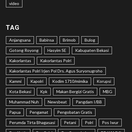
video
TAG
Anjangsana
Babinsa
Brimob
Bulog
Gotong Royong
Hasyim SE
Kabupaten Bekasi
Kakorlantas
Kakorlantas Polri
Kakorlantas Polri Irjen Pol Drs. Agus Suryonugroho
Kammi
Kapolri
Kodim 1710/mimika
Korupsi
Kota Bekasi
Kpk
Makan Bergizi Gratis
MBG
Muhammad Nuh
Newsbeat
Pangdam I/BB
Papua
Pengamat
Pengobatan Gratis
Perumda Tirta Bhagasasi
Petani
Polri
Pos Iwur