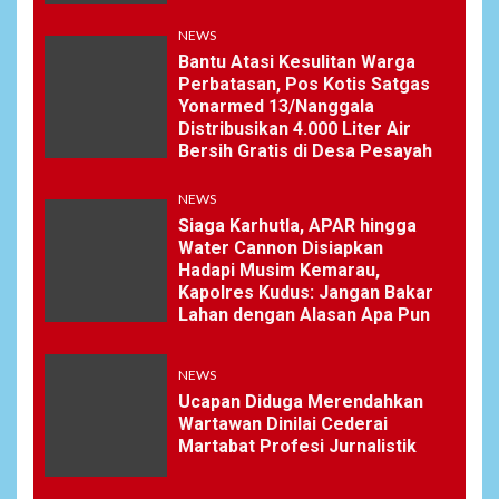
6
NEWS
NEWS
Pemprov Banten Diduga
Bantu Atasi Kesulitan Warga
Kelola Tenaga Ahli Fiktif,
Perbatasan, Pos Kotis Satgas
Andra Soni Diminta
Yonarmed 13/Nanggala
Ngomong
Distribusikan 4.000 Liter Air
Bersih Gratis di Desa Pesayah
NEWS
7
NEWS
Wasekbid PB HMI:
Keberhasilan Koperasi
Siaga Karhutla, APAR hingga
Merah Putih Jadi Kunci
Water Cannon Disiapkan
Tegaknya Pasal 33 UUD
Hadapi Musim Kemarau,
1945 dan Program Strategis
Kapolres Kudus: Jangan Bakar
Prabowo
Lahan dengan Alasan Apa Pun
NEWS
NEWS
8
Ucapan Diduga Merendahkan
Istri AKP Padlun Alfitri Minta
Wartawan Dinilai Cederai
Perlindungan Hukum,
Martabat Profesi Jurnalistik
Ungkap Dugaan Pemerasan
oleh Oknum Unit Ekonomi
Satreskrim Polres Batu Bara