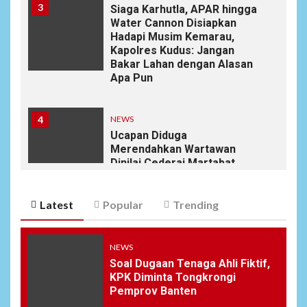
3
Siaga Karhutla, APAR hingga
Water Cannon Disiapkan
Hadapi Musim Kemarau,
Kapolres Kudus: Jangan
Bakar Lahan dengan Alasan
Apa Pun
4
NEWS
Ucapan Diduga
Merendahkan Wartawan
Dinilai Cederai Martabat
Profesi Jurnalistik
Latest
Popular
Trending
5
DAERAH
SPORT
Semarak Malam Final PB
Nawala Cup 2026, RT 09 Raih
NEWS
Gelar Juara di Puri Nawala
Soal Dugaan Tenaga Ahli Fiktif,
Permai RW 010
KPK Diminta Tongkrongi
Pemprov Banten