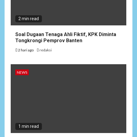
Fiktif, KPK Diminta
Tongkrongi Pemprov
Banten
2 min read
NEWS
Soal Dugaan Tenaga Ahli Fiktif, KPK Diminta
2
Bantu Atasi Kesulitan Warga
Tongkrongi Pemprov Banten
Perbatasan, Pos Kotis
2 hari ago
redaksi
Satgas Yonarmed
13/Nanggala Distribusikan
4.000 Liter Air Bersih Gratis
di Desa Pesayah
NEWS
NEWS
3
Siaga Karhutla, APAR hingga
Water Cannon Disiapkan
Hadapi Musim Kemarau,
Kapolres Kudus: Jangan
Bakar Lahan dengan Alasan
Apa Pun
1 min read