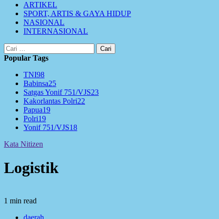
ARTIKEL
SPORT, ARTIS & GAYA HIDUP
NASIONAL
INTERNASIONAL
Cari
untuk:
Popular Tags
TNI
98
Babinsa
25
Satgas Yonif 751/VJS
23
Kakorlantas Polri
22
Papua
19
Polri
19
Yonif 751/VJS
18
Kata Nitizen
Logistik
1 min read
daerah