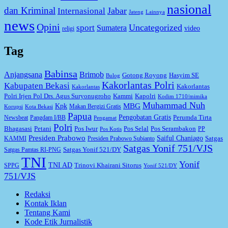
nasional
dan Kriminal
Jabar
Internasional
Jateng
Lainnya
news
Opini
Uncategorized
sport
Sumatera
video
religi
Tag
Babinsa
Anjangsana
Brimob
Gotong Royong
Hasyim SE
Bulog
Kakorlantas Polri
Kabupaten Bekasi
Kakorlantas
Kakorlantas
Kapolri
Polri Irjen Pol Drs. Agus Suryonugroho
Kammi
Kodim 1710/mimika
Muhammad Nuh
MBG
Kpk
Makan Bergizi Gratis
Korupsi
Kota Bekasi
Papua
Pengobatan Gratis
Perumda Tirta
Newsbeat
Pangdam I/BB
Pengamat
Polri
Bhagasasi
Petani
Pos Iwur
Pos Selal
Pos Serambakon
PP
Pos Kotis
Presiden Prabowo
Saiful Chaniago
Satgas
KAMMI
Presiden Prabowo Subianto
Satgas Yonif 751/VJS
Satgas Yonif 521/DY
Satgas Pamtas RI-PNG
TNI
Yonif
TNI AD
Trinovi Khairani Sitorus
SPPG
Yonif 521/DY
751/VJS
Redaksi
Kontak Iklan
Tentang Kami
Kode Etik Jurnalistik