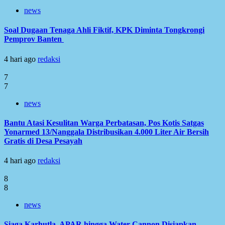
news
Soal Dugaan Tenaga Ahli Fiktif, KPK Diminta Tongkrongi
Pemprov Banten
4 hari ago
redaksi
7
7
news
Bantu Atasi Kesulitan Warga Perbatasan, Pos Kotis Satgas
Yonarmed 13/Nanggala Distribusikan 4.000 Liter Air Bersih
Gratis di Desa Pesayah
4 hari ago
redaksi
8
8
news
Siaga Karhutla, APAR hingga Water Cannon Disiapkan