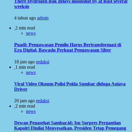
There Hydrogen leak delays moonshot by at least several
weeksis
4 tahun ago
admin
2 min read
news
Puadi: Pengawasan Pemilu Harus Bertransformasi di
Era Digital, Bawaslu Perkuat Pengawasan Siber
18 jam ago
redaksi
1 min read
news
Viral Video Oknum Polisi Polda Sumbar diduga Aniaya
Driver
20 jam ago
redaksi
2 min read
news
Dewan Penasehat Sambar.id: Isu Surpres Pergantian
Kapolri Dinilai Menyesatkan, Presiden Tetap Pemegang