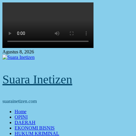
Skip
to
content
Agustus 8, 2026
Suara Inetizen
suarainetizen.com
Primary
Home
Menu
OPINI
DAERAH
EKONOMI BISNIS
HUKUM KRIMINAL