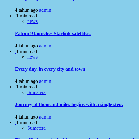
4 tahun ago
admin
1 min read
news
Falcon 9 launches Starlink satellites.
4 tahun ago
admin
1 min read
news
Every day, in every city and town
4 tahun ago
admin
1 min read
Sumatera
Journey of thousand miles begins with a single step.
4 tahun ago
admin
1 min read
Sumatera