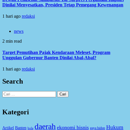
Dinilai Menyesatkan, Presiden Tetap Pemegang Kewenangan
1 hari ago
redaksi
news
2 min read
Target Pemutihan Pajak Kendaraan Meleset, Program
Unggulan Gubernur Banten Dinilai Abal-Abal?
1 hari ago
redaksi
Search
Cari
untuk:
Kategori
daerah
Hukum
ekonomi bisnis
Artikel
Banten
gaya hidup
bola