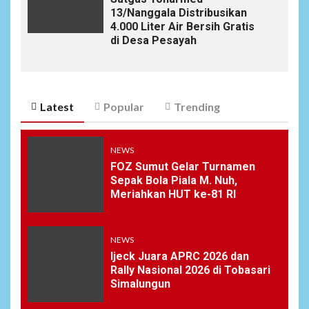
13/Nanggala Distribusikan
4.000 Liter Air Bersih Gratis
di Desa Pesayah
Latest
Popular
Trending
NEWS
FOZ Sumut Gelar Turnamen
Sepak Bola Piala M. Nuh,
Meriahkan HUT ke-81 RI
NEWS
Ijeck Juara APRC 2026 dan
Rally Nasional 2026 di Tobasari
Simalungun