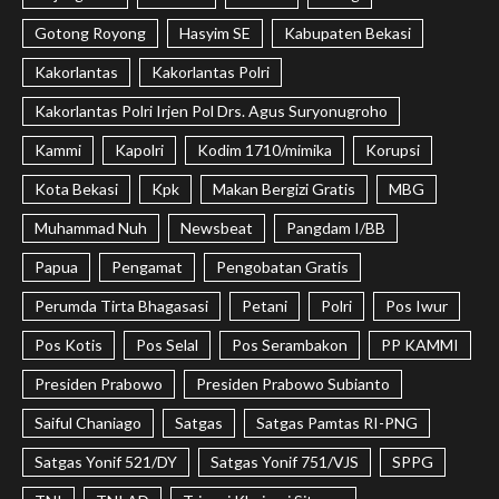
Gotong Royong
Hasyim SE
Kabupaten Bekasi
Kakorlantas
Kakorlantas Polri
Kakorlantas Polri Irjen Pol Drs. Agus Suryonugroho
Kammi
Kapolri
Kodim 1710/mimika
Korupsi
Kota Bekasi
Kpk
Makan Bergizi Gratis
MBG
Muhammad Nuh
Newsbeat
Pangdam I/BB
Papua
Pengamat
Pengobatan Gratis
Perumda Tirta Bhagasasi
Petani
Polri
Pos Iwur
Pos Kotis
Pos Selal
Pos Serambakon
PP KAMMI
Presiden Prabowo
Presiden Prabowo Subianto
Saiful Chaniago
Satgas
Satgas Pamtas RI-PNG
Satgas Yonif 521/DY
Satgas Yonif 751/VJS
SPPG