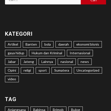
untuk:
KATEGORI
Artikel
Banten
bola
daerah
ekonomi bisnis
gaya hidup
Hukum dan Kriminal
Internasional
Jabar
Jateng
Lainnya
nasional
news
Opini
religi
sport
Sumatera
Uncategorized
video
TAG
Anjangsana
Babinsa
Brimob
Bulog