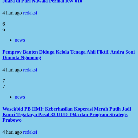
Juara di Puri Nawala Permai RW 010
4 hari ago
redaksi
6
6
news
Pemprov Banten Diduga Kelola Tenaga Ahli Fiktif, Andra Soni
Diminta Ngomong
4 hari ago
redaksi
7
7
news
Wasekbid PB HMI: Keberhasilan Koperasi Merah Putih Jadi
Kunci Tegaknya Pasal 33 UUD 1945 dan Program Strategis
Prabowo
4 hari ago
redaksi