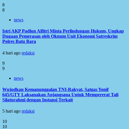
8
8
news
Istri AKP Padlun Alfitri Minta Perlindungan Hukum, Ungkap
Dugaan Pemerasan oleh Oknum Unit Ekonomi Satreskrim
Polres Batu Bara
4 hari ago
redaksi
9
9
news
Wujudkan Kemanunggalan TNI-Rakyat, Satgas Yonif
645/GTY Laksanakan Anjangsana Untuk Mempererat Tali
Silaturahmi dengan Instansi Terkait
5 hari ago
redaksi
10
10