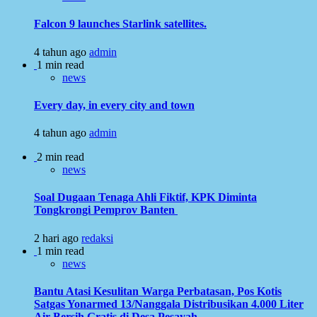
Falcon 9 launches Starlink satellites.
4 tahun ago
admin
1 min read
news
Every day, in every city and town
4 tahun ago
admin
2 min read
news
Soal Dugaan Tenaga Ahli Fiktif, KPK Diminta
Tongkrongi Pemprov Banten
2 hari ago
redaksi
1 min read
news
Bantu Atasi Kesulitan Warga Perbatasan, Pos Kotis
Satgas Yonarmed 13/Nanggala Distribusikan 4.000 Liter
Air Bersih Gratis di Desa Pesayah