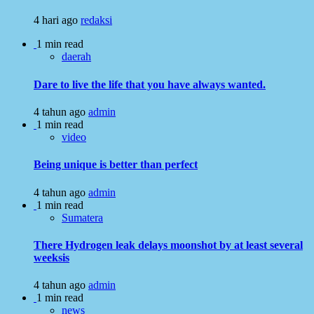
4 hari ago
redaksi
1 min read
daerah
Dare to live the life that you have always wanted.
4 tahun ago
admin
1 min read
video
Being unique is better than perfect
4 tahun ago
admin
1 min read
Sumatera
There Hydrogen leak delays moonshot by at least several
weeksis
4 tahun ago
admin
1 min read
news