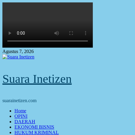
Skip
to
content
Agustus 7, 2026
Suara Inetizen
suarainetizen.com
Primary
Home
Menu
OPINI
DAERAH
EKONOMI BISNIS
HUKUM KRIMINAL