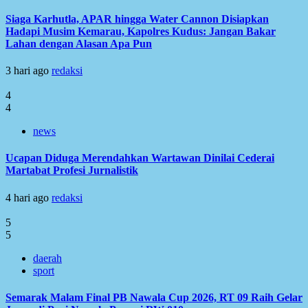
Siaga Karhutla, APAR hingga Water Cannon Disiapkan
Hadapi Musim Kemarau, Kapolres Kudus: Jangan Bakar
Lahan dengan Alasan Apa Pun
3 hari ago
redaksi
4
4
news
Ucapan Diduga Merendahkan Wartawan Dinilai Cederai
Martabat Profesi Jurnalistik
4 hari ago
redaksi
5
5
daerah
sport
Semarak Malam Final PB Nawala Cup 2026, RT 09 Raih Gelar