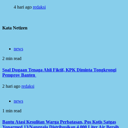
4 hari ago
redaksi
Kata Netizen
news
2 min read
Soal Dugaan Tenaga Ahli Fiktif, KPK Diminta Tongkrongi
Pemprov Banten
2 hari ago
redaksi
news
1 min read
Bantu Atasi Kesulitan Warga Perbatasan, Pos Kotis Satgas
Yonarmed 13/Nanggala Distribusikan 4.000 Liter Air Bersih