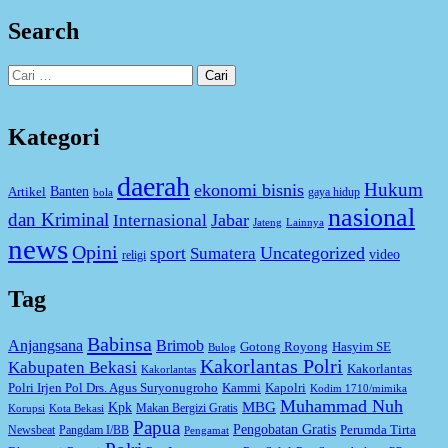
Search
Cari
untuk:
Kategori
daerah
Hukum
ekonomi bisnis
Artikel
Banten
gaya hidup
bola
nasional
dan Kriminal
Jabar
Internasional
Jateng
Lainnya
news
Opini
Uncategorized
sport
Sumatera
video
religi
Tag
Babinsa
Anjangsana
Brimob
Gotong Royong
Hasyim SE
Bulog
Kakorlantas Polri
Kabupaten Bekasi
Kakorlantas
Kakorlantas
Kapolri
Polri Irjen Pol Drs. Agus Suryonugroho
Kammi
Kodim 1710/mimika
Muhammad Nuh
MBG
Kpk
Makan Bergizi Gratis
Korupsi
Kota Bekasi
Papua
Pengobatan Gratis
Perumda Tirta
Newsbeat
Pangdam I/BB
Pengamat