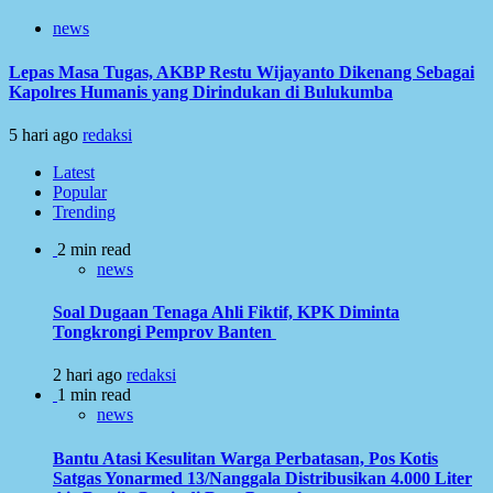
news
Lepas Masa Tugas, AKBP Restu Wijayanto Dikenang Sebagai
Kapolres Humanis yang Dirindukan di Bulukumba
5 hari ago
redaksi
Latest
Popular
Trending
2 min read
news
Soal Dugaan Tenaga Ahli Fiktif, KPK Diminta
Tongkrongi Pemprov Banten
2 hari ago
redaksi
1 min read
news
Bantu Atasi Kesulitan Warga Perbatasan, Pos Kotis
Satgas Yonarmed 13/Nanggala Distribusikan 4.000 Liter