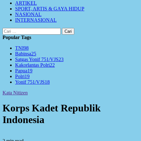
ARTIKEL
SPORT, ARTIS & GAYA HIDUP
NASIONAL
INTERNASIONAL
Cari
untuk:
Popular Tags
TNI
98
Babinsa
25
Satgas Yonif 751/VJS
23
Kakorlantas Polri
22
Papua
19
Polri
19
Yonif 751/VJS
18
Kata Nitizen
Korps Kadet Republik
Indonesia
2 min read