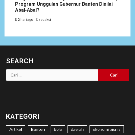
Program Unggulan Gubernur Banten Dinilai
Abal-Abal?
2 hari ago
redaksi
SEARCH
Cari
untuk:
KATEGORI
Artikel
Banten
bola
daerah
ekonomi bisnis