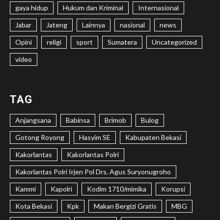
gaya hidup
Hukum dan Kriminal
Internasional
Jabar
Jateng
Lainnya
nasional
news
Opini
religi
sport
Sumatera
Uncategorized
video
TAG
Anjangsana
Babinsa
Brimob
Bulog
Gotong Royong
Hasyim SE
Kabupaten Bekasi
Kakorlantas
Kakorlantas Polri
Kakorlantas Polri Irjen Pol Drs. Agus Suryonugroho
Kammi
Kapolri
Kodim 1710/mimika
Korupsi
Kota Bekasi
Kpk
Makan Bergizi Gratis
MBG