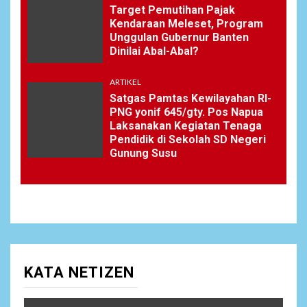
Target Pemutihan Pajak
Kendaraan Meleset, Program
Unggulan Gubernur Banten
Dinilai Abal-Abal?
ARTIKEL
Satgas Pamtas Kewilayahan RI-
PNG yonif 645/gty. Pos Napua
Laksanakan Kegiatan Tenaga
Pendidik di Sekolah SD Negeri
Gunung Susu
KATA NETIZEN