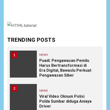
Social menu is not set. You need to create menu and
assign it to Social Menu on Menu Settings.
TRENDING POSTS
1
NEWS
Puadi: Pengawasan Pemilu
Harus Bertransformasi di
Era Digital, Bawaslu Perkuat
Pengawasan Siber
2
NEWS
Viral Video Oknum Polisi
Polda Sumbar diduga Aniaya
Driver