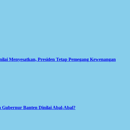
inilai Menyesatkan, Presiden Tetap Pemegang Kewenangan
 Gubernur Banten Dinilai Abal-Abal?