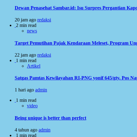
Dewan Penasehat Sambar.id: Isu Surpres Pergantian Kap
20 jam ago
redaksi
2 min read
news
Target Pemutihan Pajak Kendaraan Meleset, Program Ung
22 jam ago
redaksi
1 min read
Artikel
Satgas Pamtas Kewilayahan RI-PNG yonif 645/gty. Pos N
1 hari ago
admin
1 min read
video
Being unique is better than perfect
4 tahun ago
admin
1 min read