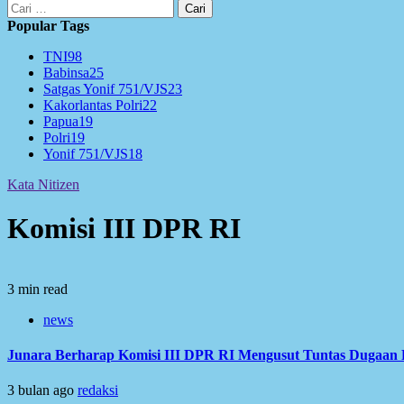
Cari
untuk:
Popular Tags
TNI
98
Babinsa
25
Satgas Yonif 751/VJS
23
Kakorlantas Polri
22
Papua
19
Polri
19
Yonif 751/VJS
18
Kata Nitizen
Komisi III DPR RI
3 min read
news
Junara Berharap Komisi III DPR RI Mengusut Tuntas Dugaan 
3 bulan ago
redaksi