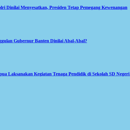
olri Dinilai Menyesatkan, Presiden Tetap Pemegang Kewenangan
gulan Gubernur Banten Dinilai Abal-Abal?
apua Laksanakan Kegiatan Tenaga Pendidik di Sekolah SD Neger