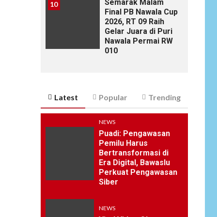
Semarak Malam
10
Final PB Nawala Cup
2026, RT 09 Raih
Gelar Juara di Puri
Nawala Permai RW
010
Latest
Popular
Trending
NEWS
Puadi: Pengawasan
Pemilu Harus
Bertransformasi di
Era Digital, Bawaslu
Perkuat Pengawasan
Siber
NEWS