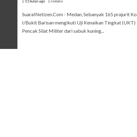
11 bulan ago
redaksi
SuaraINetizen.Com - Medan, Sebanyak 165 prajurit K
I/Bukit Barisan mengikuti Uji Kenaikan Tingkat (UKT)
Pencak Silat Militer dari sabuk kuning...