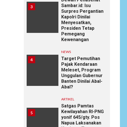
Sambar.id: Isu
3
Surpres Pergantian
Kapolri Dinilai
Menyesatkan,
Presiden Tetap
Pemegang
Kewenangan
NEWS
Target Pemutihan
4
Pajak Kendaraan
Meleset, Program
Unggulan Gubernur
Banten Dinilai Abal-
Abal?
ARTIKEL
Satgas Pamtas
Kewilayahan RI-PNG
5
yonif 645/gty. Pos
Napua Laksanakan