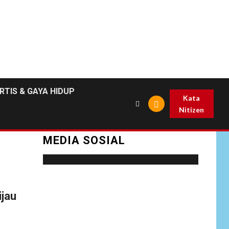
RTIS & GAYA HIDUP
Kata
Nitizen
MEDIA SOSIAL
Social menu is not set. You need to create
ijau
menu and assign it to Social Menu on Menu
Settings.