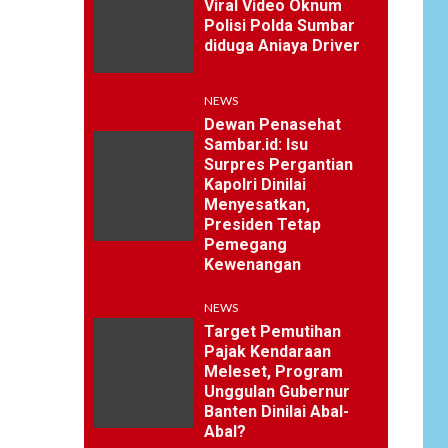
Viral Video Oknum
Polisi Polda Sumbar
diduga Aniaya Driver
NEWS
Dewan Penasehat
Sambar.id: Isu
Surpres Pergantian
Kapolri Dinilai
Menyesatkan,
Presiden Tetap
Pemegang
Kewenangan
NEWS
Target Pemutihan
Pajak Kendaraan
Meleset, Program
Unggulan Gubernur
Banten Dinilai Abal-
Abal?