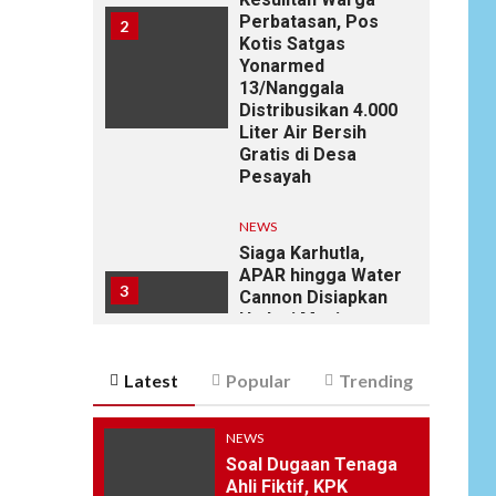
Perbatasan, Pos
2
Kotis Satgas
Yonarmed
13/Nanggala
Distribusikan 4.000
Liter Air Bersih
Gratis di Desa
Pesayah
NEWS
Siaga Karhutla,
APAR hingga Water
3
Cannon Disiapkan
Hadapi Musim
Kemarau, Kapolres
Kudus: Jangan
Latest
Popular
Trending
Bakar Lahan
dengan Alasan Apa
Pun
NEWS
Soal Dugaan Tenaga
NEWS
Ahli Fiktif, KPK