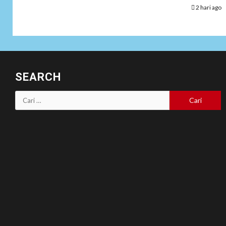
2 hari ago
SEARCH
Cari
untuk: