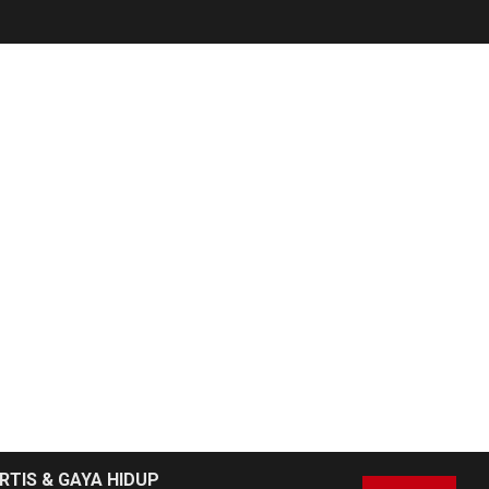
NEWS
6
Pemprov Banten
Diduga Kelola
Tenaga Ahli Fiktif,
Andra Soni Diminta
Ngomong
NEWS
Wasekbid PB HMI:
Keberhasilan
7
Koperasi Merah
Putih Jadi Kunci
Tegaknya Pasal 33
UUD 1945 dan
Program Strategis
RTIS & GAYA HIDUP