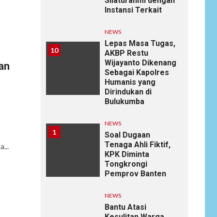
Silaturahmi dengan
Instansi Terkait
NEWS
Lepas Masa Tugas,
10
AKBP Restu
Wijayanto Dikenang
an
Sebagai Kapolres
Humanis yang
Dirindukan di
Bulukumba
NEWS
1
Soal Dugaan
Tenaga Ahli Fiktif,
...
KPK Diminta
Tongkrongi
Pemprov Banten
NEWS
Bantu Atasi
Kesulitan Warga