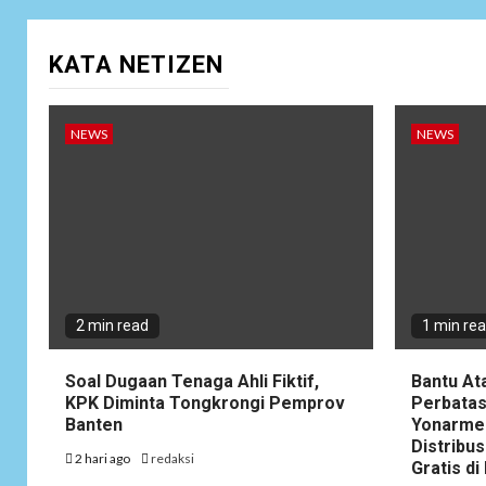
KATA NETIZEN
NEWS
NEWS
2 min read
1 min re
Soal Dugaan Tenaga Ahli Fiktif,
Bantu At
KPK Diminta Tongkrongi Pemprov
Perbatas
Banten
Yonarme
Distribus
2 hari ago
redaksi
Gratis d