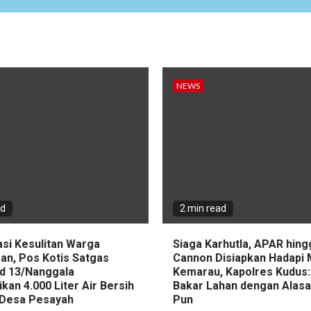
NEWS
ad
2 min read
asi Kesulitan Warga
Siaga Karhutla, APAR hin
an, Pos Kotis Satgas
Cannon Disiapkan Hadapi
d 13/Nanggala
Kemarau, Kapolres Kudus:
ikan 4.000 Liter Air Bersih
Bakar Lahan dengan Alas
i Desa Pesayah
Pun