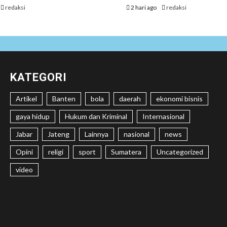
redaksi
2 hari ago
redaksi
KATEGORI
Artikel
Banten
bola
daerah
ekonomi bisnis
gaya hidup
Hukum dan Kriminal
Internasional
Jabar
Jateng
Lainnya
nasional
news
Opini
religi
sport
Sumatera
Uncategorized
video