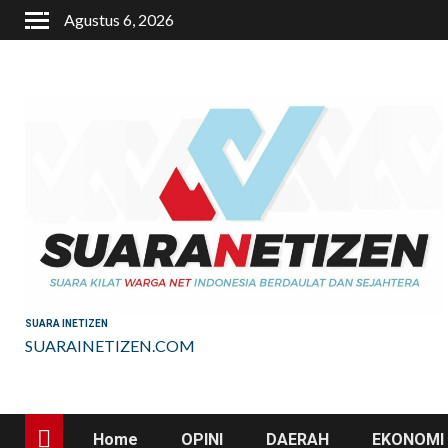
Skip
Agustus 6, 2026
to
content
SUARA INETIZEN
SUARAINETIZEN.COM
Home
OPINI
DAERAH
EKONOMI 