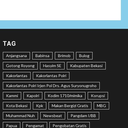
Tenaga Ahli Fiktif,
KPK Diminta
Tongkrongi
Pemprov Banten
NEWS
Bantu Atasi
TAG
Kesulitan Warga
Perbatasan, Pos
2
Anjangsana
Babinsa
Brimob
Bulog
Kotis Satgas
Yonarmed
Gotong Royong
Hasyim SE
Kabupaten Bekasi
13/Nanggala
Distribusikan 4.000
Kakorlantas
Kakorlantas Polri
Liter Air Bersih
Gratis di Desa
Kakorlantas Polri Irjen Pol Drs. Agus Suryonugroho
Pesayah
Kammi
Kapolri
Kodim 1710/mimika
Korupsi
NEWS
Kota Bekasi
Kpk
Makan Bergizi Gratis
MBG
Siaga Karhutla,
Muhammad Nuh
Newsbeat
Pangdam I/BB
APAR hingga Water
3
Cannon Disiapkan
Papua
Pengamat
Pengobatan Gratis
Hadapi Musim