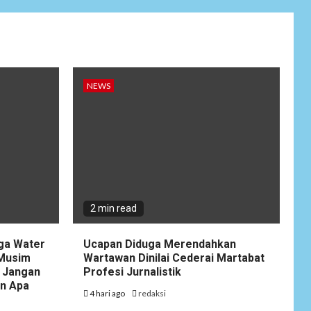
Wujudkan
Kemanunggalan
9
TNI-Rakyat, Satgas
Yonif 645/GTY
Laksanakan
Anjangsana Untuk
NEWS
Mempererat Tali
Silaturahmi dengan
Instansi Terkait
NEWS
Lepas Masa Tugas,
10
AKBP Restu
Wijayanto Dikenang
2 min read
Sebagai Kapolres
Humanis yang
Dirindukan di
gga Water
Ucapan Diduga Merendahkan
Bulukumba
 Musim
Wartawan Dinilai Cederai Martabat
 Jangan
Profesi Jurnalistik
an Apa
NEWS
4 hari ago
redaksi
1
Soal Dugaan