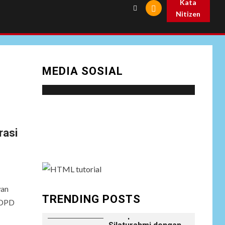
Kata
Prabowo
Nitizen
NEWS
Istri AKP Padlun
Alfitri Minta
8
Perlindungan
MEDIA SOSIAL
Hukum, Ungkap
Dugaan Pemerasan
oleh Oknum Unit
Ekonomi
Satreskrim Polres
Social menu is not set. You need to create
Batu Bara
menu and assign it to Social Menu on Menu
asi
Settings.
NEWS
Wujudkan
Kemanunggalan
9
TNI-Rakyat, Satgas
Yonif 645/GTY
wan
Laksanakan
TRENDING POSTS
(DPD
Anjangsana Untuk
Mempererat Tali