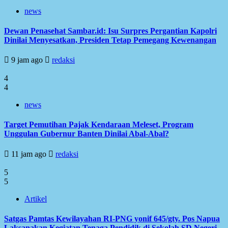
news
Dewan Penasehat Sambar.id: Isu Surpres Pergantian Kapolri
Dinilai Menyesatkan, Presiden Tetap Pemegang Kewenangan
9 jam ago
redaksi
4
4
news
Target Pemutihan Pajak Kendaraan Meleset, Program
Unggulan Gubernur Banten Dinilai Abal-Abal?
11 jam ago
redaksi
5
5
Artikel
Satgas Pamtas Kewilayahan RI-PNG yonif 645/gty. Pos Napua
Laksanakan Kegiatan Tenaga Pendidik di Sekolah SD Negeri