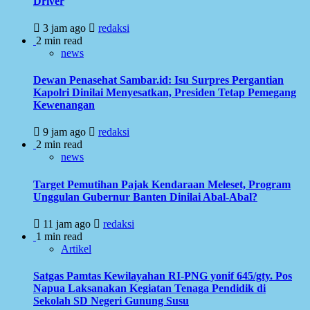
Driver
3 jam ago
redaksi
2 min read
news
Dewan Penasehat Sambar.id: Isu Surpres Pergantian
Kapolri Dinilai Menyesatkan, Presiden Tetap Pemegang
Kewenangan
9 jam ago
redaksi
2 min read
news
Target Pemutihan Pajak Kendaraan Meleset, Program
Unggulan Gubernur Banten Dinilai Abal-Abal?
11 jam ago
redaksi
1 min read
Artikel
Satgas Pamtas Kewilayahan RI-PNG yonif 645/gty. Pos
Napua Laksanakan Kegiatan Tenaga Pendidik di
Sekolah SD Negeri Gunung Susu