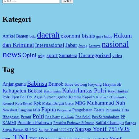
untuk:
Kategori
daerah
Hukum
ekonomi bisnis
Artikel
Banten
gaya hidup
bola
nasional
dan Kriminal
Jabar
Internasional
Jateng
Lainnya
news
Opini
Uncategorized
sport
Sumatera
video
religi
Tag
Babinsa
Anjangsana
Brimob
Gotong Royong
Hasyim SE
Bulog
Kakorlantas Polri
Kabupaten Bekasi
Kakorlantas
Kakorlantas
Kapolri
Polri Irjen Pol Drs. Agus Suryonugroho
Kammi
Kodim 1710/mimika
Muhammad Nuh
MBG
Kpk
Makan Bergizi Gratis
Korupsi
Kota Bekasi
Papua
Pengobatan Gratis
Perumda Tirta
Newsbeat
Pangdam I/BB
Pengamat
Polri
Bhagasasi
Petani
Pos Iwur
Pos Selal
Pos Serambakon
PP
Pos Kotis
Presiden Prabowo
Saiful Chaniago
Satgas
KAMMI
Presiden Prabowo Subianto
Satgas Yonif 751/VJS
Satgas Yonif 521/DY
Satgas Pamtas RI-PNG
TNI
Yonif
TNI AD