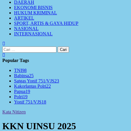
DAERAH
EKONOMI BISNIS
HUKUM KRIMINAL
ARTIKEL
SPORT, ARTIS & GAYA HIDUP
NASIONAL
INTERNASIONAL
Cari
untuk:
Popular Tags
TNI
98
Babinsa
25
Satgas Yonif 751/VJS
23
Kakorlantas Polri
22
Papua
19
Polri
19
Yonif 751/VJS
18
Kata Nitizen
KKN UINSU 2025