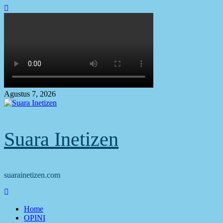
Skip
to
content
Agustus 7, 2026
Suara Inetizen
suarainetizen.com
Primary
Menu
Home
OPINI