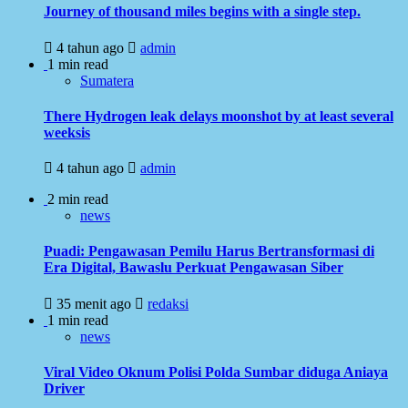
Journey of thousand miles begins with a single step.
4 tahun ago
admin
1 min read
Sumatera
There Hydrogen leak delays moonshot by at least several
weeksis
4 tahun ago
admin
2 min read
news
Puadi: Pengawasan Pemilu Harus Bertransformasi di
Era Digital, Bawaslu Perkuat Pengawasan Siber
35 menit ago
redaksi
1 min read
news
Viral Video Oknum Polisi Polda Sumbar diduga Aniaya
Driver