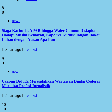
8
8
news
Siaga Karhutla, APAR hingga Water Cannon Disiapkan
Hadapi Musim Kemarau, Kapolres Kudus: Jangan Bakar
Lahan dengan Alasan Apa Pun
3 hari ago
redaksi
9
9
news
Ucapan Diduga Merendahkan Wartawan Dinilai Cederai
Martabat Profesi Jurnalistik
5 hari ago
redaksi
10
10