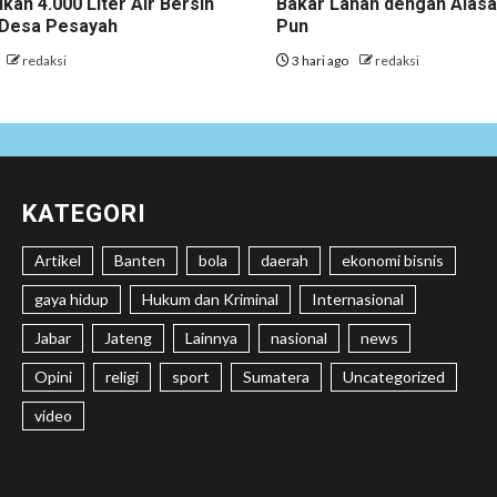
ikan 4.000 Liter Air Bersih
Bakar Lahan dengan Alas
i Desa Pesayah
Pun
redaksi
3 hari ago
redaksi
KATEGORI
Artikel
Banten
bola
daerah
ekonomi bisnis
gaya hidup
Hukum dan Kriminal
Internasional
Jabar
Jateng
Lainnya
nasional
news
Opini
religi
sport
Sumatera
Uncategorized
video