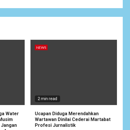
Wujudkan
Kemanunggalan
9
TNI-Rakyat, Satgas
Yonif 645/GTY
Laksanakan
Anjangsana Untuk
Mempererat Tali
Silaturahmi dengan
NEWS
Instansi Terkait
NEWS
Lepas Masa Tugas,
10
AKBP Restu
Wijayanto Dikenang
Sebagai Kapolres
Humanis yang
2 min read
Dirindukan di
Bulukumba
gga Water
Ucapan Diduga Merendahkan
 Musim
Wartawan Dinilai Cederai Martabat
NEWS
 Jangan
Profesi Jurnalistik
1
Soal Dugaan