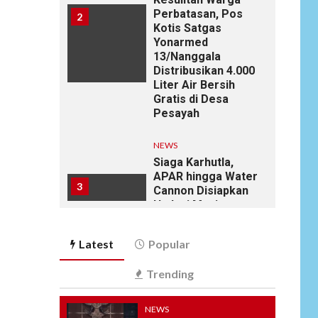
Perbatasan, Pos
2
Kotis Satgas
Yonarmed
13/Nanggala
Distribusikan 4.000
Liter Air Bersih
Gratis di Desa
Pesayah
NEWS
Siaga Karhutla,
APAR hingga Water
3
Cannon Disiapkan
Hadapi Musim
Kemarau, Kapolres
Kudus: Jangan
Latest
Popular
Bakar Lahan
dengan Alasan Apa
Trending
Pun
NEWS
NEWS