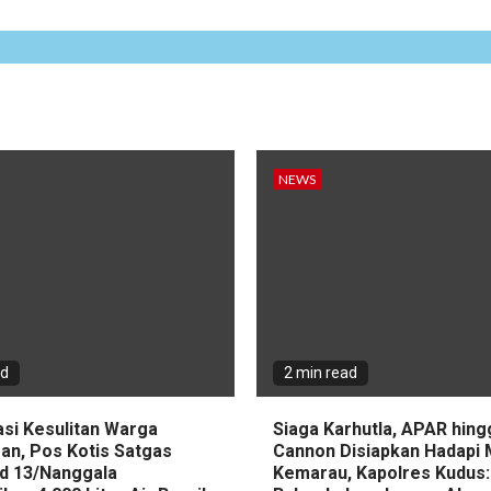
NEWS
ad
2 min read
asi Kesulitan Warga
Siaga Karhutla, APAR hin
an, Pos Kotis Satgas
Cannon Disiapkan Hadapi
d 13/Nanggala
Kemarau, Kapolres Kudus: