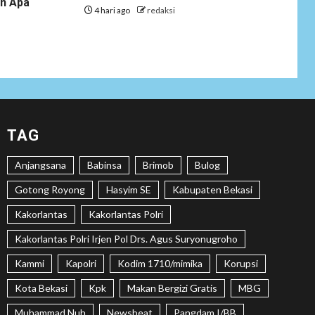
an Apa
Tenaga Ahli Fiktif,
4 hari ago
redaksi
KPK Diminta
Tongkrongi
Pemprov Banten
NEWS
Bantu Atasi
Kesulitan Warga
Perbatasan, Pos
2
TAG
Kotis Satgas
Yonarmed
Anjangsana
Babinsa
Brimob
Bulog
13/Nanggala
Distribusikan 4.000
Gotong Royong
Hasyim SE
Kabupaten Bekasi
Liter Air Bersih
Gratis di Desa
Kakorlantas
Kakorlantas Polri
Pesayah
Kakorlantas Polri Irjen Pol Drs. Agus Suryonugroho
NEWS
Kammi
Kapolri
Kodim 1710/mimika
Korupsi
Siaga Karhutla,
APAR hingga Water
Kota Bekasi
Kpk
Makan Bergizi Gratis
MBG
3
Cannon Disiapkan
Muhammad Nuh
Newsbeat
Pangdam I/BB
Hadapi Musim