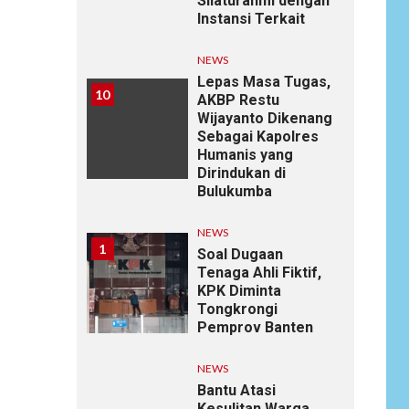
Silaturahmi dengan
Instansi Terkait
NEWS
Lepas Masa Tugas,
10
AKBP Restu
Wijayanto Dikenang
Sebagai Kapolres
Humanis yang
Dirindukan di
Bulukumba
NEWS
1
Soal Dugaan
Tenaga Ahli Fiktif,
KPK Diminta
Tongkrongi
Pemprov Banten
NEWS
Bantu Atasi
Kesulitan Warga