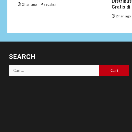
Distribus
2 hari ago
redaksi
Gratis d
2 hari ago
SEARCH
Cari
untuk: