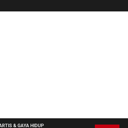
NEWS
6
Pemprov Banten
Diduga Kelola
Tenaga Ahli Fiktif,
Andra Soni Diminta
Ngomong
NEWS
Wasekbid PB HMI:
Keberhasilan
7
Koperasi Merah
Putih Jadi Kunci
Tegaknya Pasal 33
UUD 1945 dan
Program Strategis
ARTIS & GAYA HIDUP