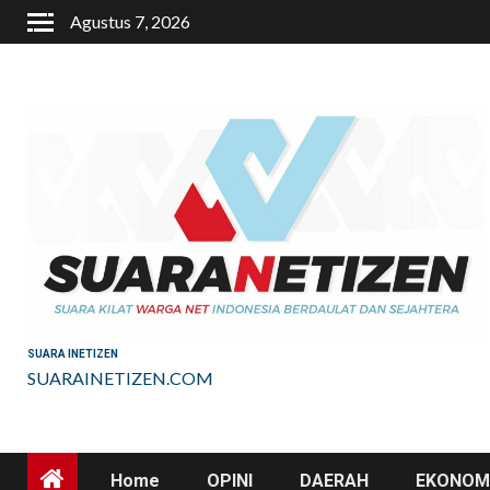
Skip
Agustus 7, 2026
to
content
SUARA INETIZEN
SUARAINETIZEN.COM
Home
OPINI
DAERAH
EKONOMI