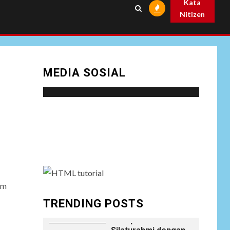
Kata
Prabowo
Nitizen
NEWS
Istri AKP Padlun
Alfitri Minta
8
Perlindungan
MEDIA SOSIAL
Hukum, Ungkap
Dugaan Pemerasan
oleh Oknum Unit
Ekonomi
Satreskrim Polres
Social menu is not set. You need to create
Batu Bara
menu and assign it to Social Menu on Menu
Settings.
NEWS
Wujudkan
Kemanunggalan
9
TNI-Rakyat, Satgas
um
Yonif 645/GTY
Laksanakan
TRENDING POSTS
Anjangsana Untuk
Mempererat Tali