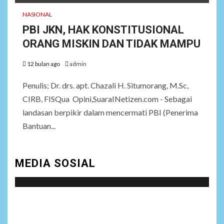
NASIONAL
PBI JKN, HAK KONSTITUSIONAL
ORANG MISKIN DAN TIDAK MAMPU
12 bulan ago
admin
Penulis; Dr. drs. apt. Chazali H. Situmorang, M.Sc,
CIRB, FISQua Opini,SuaraINetizen.com - Sebagai
landasan berpikir dalam mencermati PBI (Penerima
Bantuan...
MEDIA SOSIAL
Social menu is not set. You need to create menu and
assign it to Social Menu on Menu Settings.