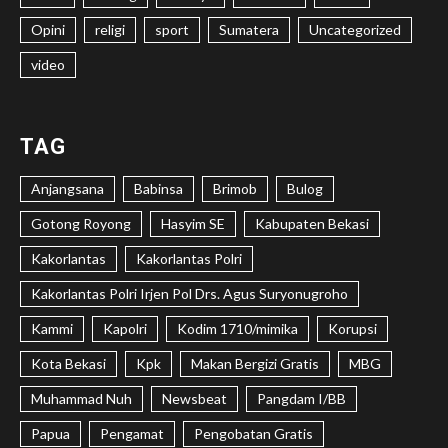
Opini
religi
sport
Sumatera
Uncategorized
video
TAG
Anjangsana
Babinsa
Brimob
Bulog
Gotong Royong
Hasyim SE
Kabupaten Bekasi
Kakorlantas
Kakorlantas Polri
Kakorlantas Polri Irjen Pol Drs. Agus Suryonugroho
Kammi
Kapolri
Kodim 1710/mimika
Korupsi
Kota Bekasi
Kpk
Makan Bergizi Gratis
MBG
Muhammad Nuh
Newsbeat
Pangdam I/BB
Papua
Pengamat
Pengobatan Gratis