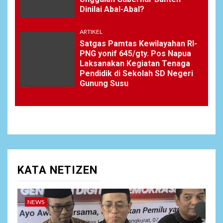
Dinilai Abal-Abal?
ARTIKEL
Satgas Pamtas Kewilayahan RI-
PNG yonif 645/gty. Pos Napua
Laksanakan Kegiatan Tenaga
Pendidik di Sekolah SD Negeri
Gunung Susu
KATA NETIZEN
NEWS