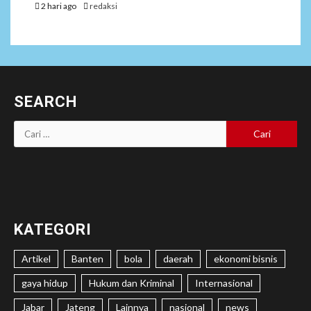
2 hari ago
redaksi
SEARCH
Cari
untuk:
KATEGORI
Artikel
Banten
bola
daerah
ekonomi bisnis
gaya hidup
Hukum dan Kriminal
Internasional
Jabar
Jateng
Lainnya
nasional
news