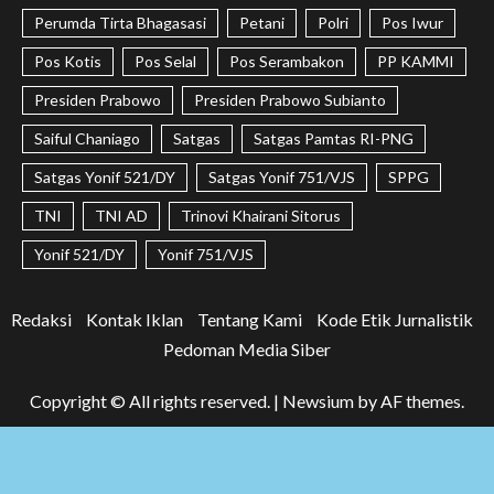
Perumda Tirta Bhagasasi
Petani
Polri
Pos Iwur
Pos Kotis
Pos Selal
Pos Serambakon
PP KAMMI
Presiden Prabowo
Presiden Prabowo Subianto
Saiful Chaniago
Satgas
Satgas Pamtas RI-PNG
Satgas Yonif 521/DY
Satgas Yonif 751/VJS
SPPG
TNI
TNI AD
Trinovi Khairani Sitorus
Yonif 521/DY
Yonif 751/VJS
Redaksi
Kontak Iklan
Tentang Kami
Kode Etik Jurnalistik
Pedoman Media Siber
Copyright © All rights reserved.
|
Newsium
by AF themes.