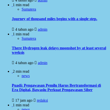
4 tahun ago
admin
1 min read
Sumatera
Journey of thousand miles begins with a single step.
4 tahun ago
admin
1 min read
Sumatera
There Hydrogen leak delays moonshot by at least several
weeksis
4 tahun ago
admin
2 min read
news
Puadi: Pengawasan Pemilu Harus Bertransformasi di
Era Digital, Bawaslu Perkuat Pengawasan Siber
17 jam ago
redaksi
1 min read
news