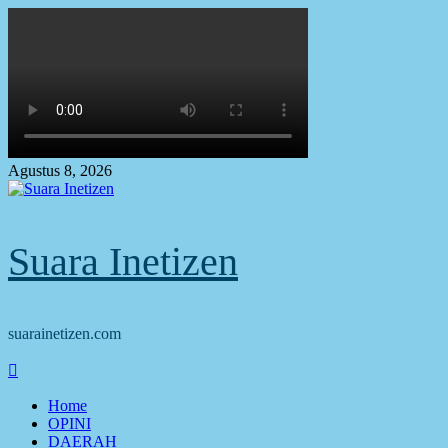
Skip
to
content
Agustus 8, 2026
Suara Inetizen
suarainetizen.com
Primary
Menu
Home
OPINI
DAERAH