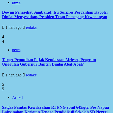
news
Dewan Penasehat Sambar.id: Isu Surpres Pergantian Kapolri
Dinilai Menyesatkan, Presiden Tetap Pemegang Kewenangan
1 hari ago
redaksi
4
4
news
Target Pemutihan Pajak Kendaraan Meleset, Program
Unggulan Gubernur Banten Dinilai Abal-Abal?
1 hari ago
redaksi
5
5
Artikel
Satgas Pamtas Kewilayahan RI-PNG yonif 645/gty. Pos Napua
Laksanakan Kegiatan Tenaga Pendidik di Sekolah SD Negeri