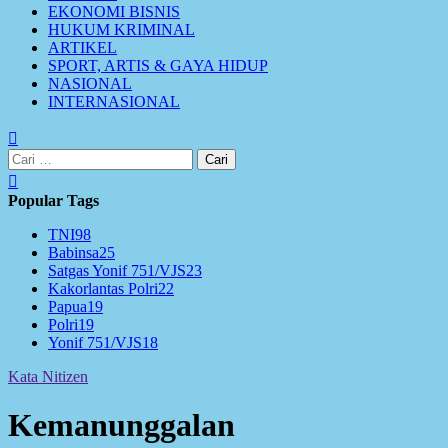
EKONOMI BISNIS
HUKUM KRIMINAL
ARTIKEL
SPORT, ARTIS & GAYA HIDUP
NASIONAL
INTERNASIONAL
Cari
untuk:
Popular Tags
TNI
98
Babinsa
25
Satgas Yonif 751/VJS
23
Kakorlantas Polri
22
Papua
19
Polri
19
Yonif 751/VJS
18
Kata Nitizen
Kemanunggalan