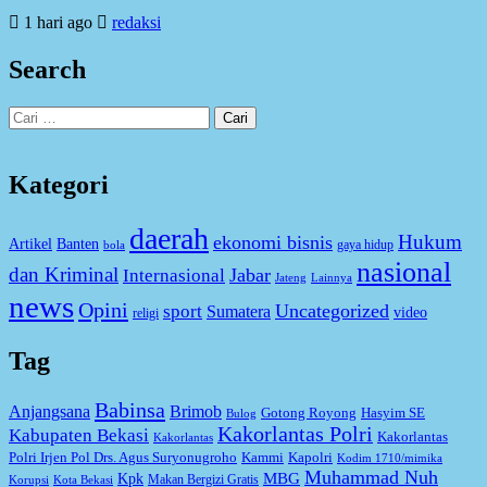
1 hari ago
redaksi
Search
Cari
untuk:
Kategori
daerah
Hukum
ekonomi bisnis
Artikel
Banten
gaya hidup
bola
nasional
dan Kriminal
Jabar
Internasional
Jateng
Lainnya
news
Opini
Uncategorized
sport
Sumatera
video
religi
Tag
Babinsa
Anjangsana
Brimob
Gotong Royong
Hasyim SE
Bulog
Kakorlantas Polri
Kabupaten Bekasi
Kakorlantas
Kakorlantas
Kapolri
Polri Irjen Pol Drs. Agus Suryonugroho
Kammi
Kodim 1710/mimika
Muhammad Nuh
MBG
Kpk
Makan Bergizi Gratis
Korupsi
Kota Bekasi