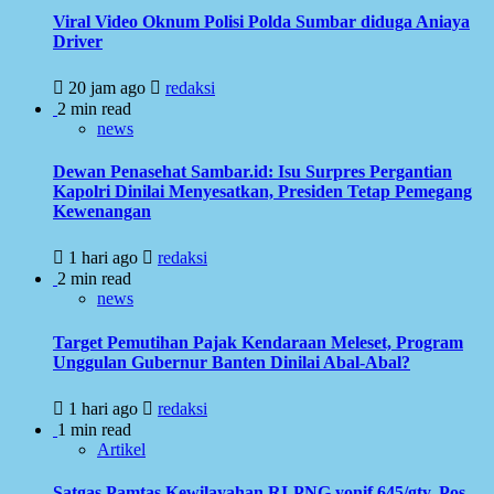
Viral Video Oknum Polisi Polda Sumbar diduga Aniaya
Driver
20 jam ago
redaksi
2 min read
news
Dewan Penasehat Sambar.id: Isu Surpres Pergantian
Kapolri Dinilai Menyesatkan, Presiden Tetap Pemegang
Kewenangan
1 hari ago
redaksi
2 min read
news
Target Pemutihan Pajak Kendaraan Meleset, Program
Unggulan Gubernur Banten Dinilai Abal-Abal?
1 hari ago
redaksi
1 min read
Artikel
Satgas Pamtas Kewilayahan RI-PNG yonif 645/gty. Pos