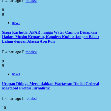
4 hari ago
redaksi
8
8
news
Siaga Karhutla, APAR hingga Water Cannon Disiapkan
Hadapi Musim Kemarau, Kapolres Kudus: Jangan Bakar
Lahan dengan Alasan Apa Pun
4 hari ago
redaksi
9
9
news
Ucapan Diduga Merendahkan Wartawan Dinilai Cederai
Martabat Profesi Jurnalistik
6 hari ago
redaksi
10