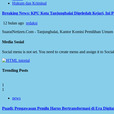
Hukum dan Kriminal
Breaking News: KPU Kota Tanjungbalai Digeledah Kejari, Ini 
12 bulan ago
redaksi
SuaraiNetizen.Com - Tanjungbalai, Kantor Komisi Pemilihan Umum (K
Media Sosial
Social menu is not set. You need to create menu and assign it to Soc
Trending Posts
1
1
news
Puadi: Pengawasan Pemilu Harus Bertransformasi di Era Digita