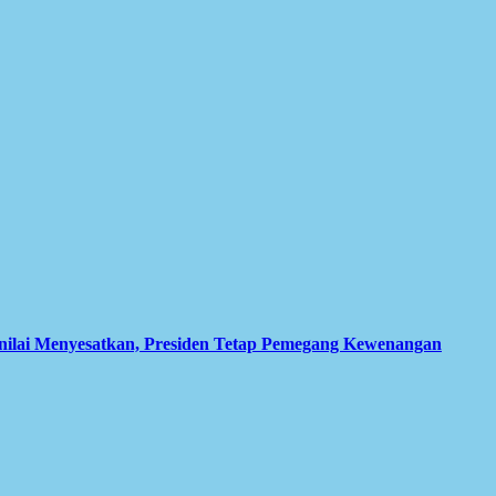
inilai Menyesatkan, Presiden Tetap Pemegang Kewenangan