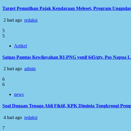
Target Pemutihan Pajak Kendaraan Meleset, Program Unggulan
2 hari ago
redaksi
5
5
Artikel
Satgas Pamtas Kewilayahan RI-PNG yonif 645/gty. Pos Napua 
2 hari ago
admin
6
6
news
Soal Dugaan Tenaga Ahli Fiktif, KPK Diminta Tongkrongi Pem
4 hari ago
redaksi
7