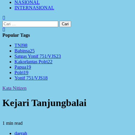
NASIONAL
INTERNASIONAL
Cari
untuk:
Popular Tags
TNI
98
Babinsa
25
Satgas Yonif 751/VJS
23
Kakorlantas Polri
22
Papua
19
Polri
19
Yonif 751/VJS
18
Kata Nitizen
Kejari Tanjungbalai
1 min read
daerah