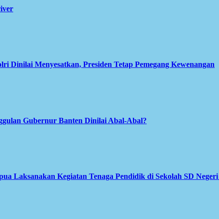
iver
olri Dinilai Menyesatkan, Presiden Tetap Pemegang Kewenangan
gulan Gubernur Banten Dinilai Abal-Abal?
apua Laksanakan Kegiatan Tenaga Pendidik di Sekolah SD Neger