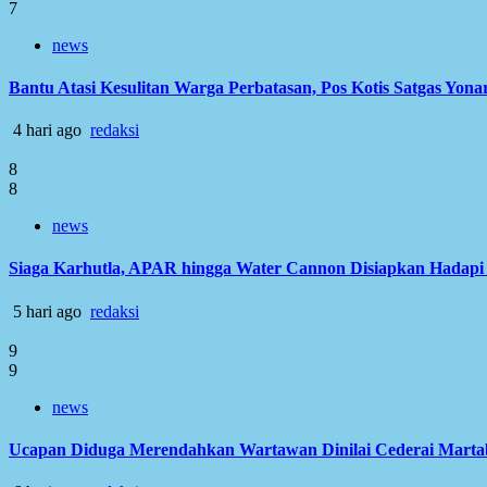
7
news
Bantu Atasi Kesulitan Warga Perbatasan, Pos Kotis Satgas Yonar
4 hari ago
redaksi
8
8
news
Siaga Karhutla, APAR hingga Water Cannon Disiapkan Hadap
5 hari ago
redaksi
9
9
news
Ucapan Diduga Merendahkan Wartawan Dinilai Cederai Martabat