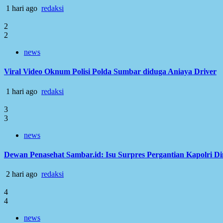
1 hari ago
redaksi
2
2
news
Viral Video Oknum Polisi Polda Sumbar diduga Aniaya Driver
1 hari ago
redaksi
3
3
news
Dewan Penasehat Sambar.id: Isu Surpres Pergantian Kapolri D
2 hari ago
redaksi
4
4
news