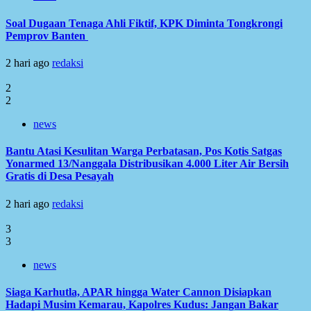
Soal Dugaan Tenaga Ahli Fiktif, KPK Diminta Tongkrongi
Pemprov Banten
2 hari ago
redaksi
2
2
news
Bantu Atasi Kesulitan Warga Perbatasan, Pos Kotis Satgas
Yonarmed 13/Nanggala Distribusikan 4.000 Liter Air Bersih
Gratis di Desa Pesayah
2 hari ago
redaksi
3
3
news
Siaga Karhutla, APAR hingga Water Cannon Disiapkan
Hadapi Musim Kemarau, Kapolres Kudus: Jangan Bakar