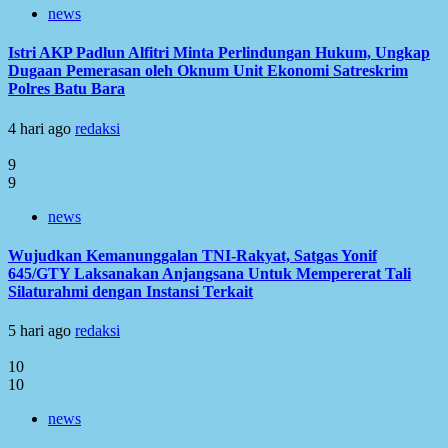
news
Istri AKP Padlun Alfitri Minta Perlindungan Hukum, Ungkap
Dugaan Pemerasan oleh Oknum Unit Ekonomi Satreskrim
Polres Batu Bara
4 hari ago
redaksi
9
9
news
Wujudkan Kemanunggalan TNI-Rakyat, Satgas Yonif
645/GTY Laksanakan Anjangsana Untuk Mempererat Tali
Silaturahmi dengan Instansi Terkait
5 hari ago
redaksi
10
10
news