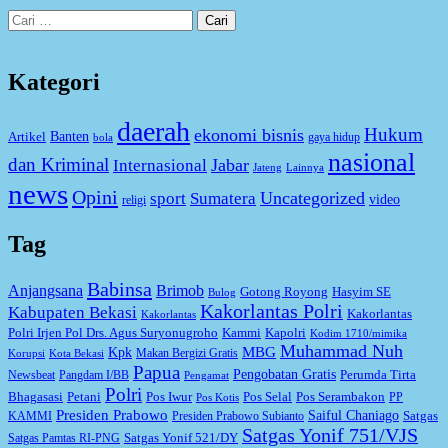
Cari
untuk:
Kategori
daerah
Hukum
ekonomi bisnis
Artikel
Banten
gaya hidup
bola
nasional
dan Kriminal
Jabar
Internasional
Jateng
Lainnya
news
Opini
Uncategorized
sport
Sumatera
video
religi
Tag
Babinsa
Anjangsana
Brimob
Gotong Royong
Hasyim SE
Bulog
Kakorlantas Polri
Kabupaten Bekasi
Kakorlantas
Kakorlantas
Kapolri
Polri Irjen Pol Drs. Agus Suryonugroho
Kammi
Kodim 1710/mimika
Muhammad Nuh
MBG
Kpk
Makan Bergizi Gratis
Korupsi
Kota Bekasi
Papua
Pengobatan Gratis
Perumda Tirta
Newsbeat
Pangdam I/BB
Pengamat
Polri
Bhagasasi
Petani
Pos Iwur
Pos Selal
Pos Serambakon
PP
Pos Kotis
Presiden Prabowo
Saiful Chaniago
Satgas
KAMMI
Presiden Prabowo Subianto
Satgas Yonif 751/VJS
Satgas Yonif 521/DY
Satgas Pamtas RI-PNG