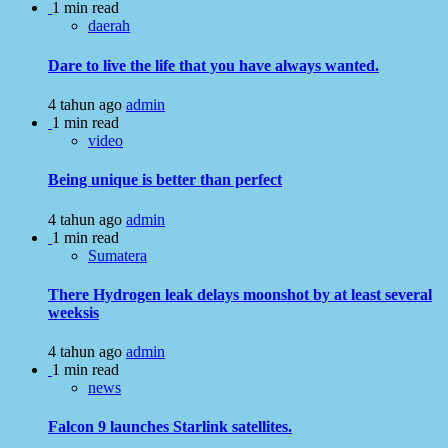
1 min read
daerah
Dare to live the life that you have always wanted.
4 tahun ago
admin
1 min read
video
Being unique is better than perfect
4 tahun ago
admin
1 min read
Sumatera
There Hydrogen leak delays moonshot by at least several
weeksis
4 tahun ago
admin
1 min read
news
Falcon 9 launches Starlink satellites.