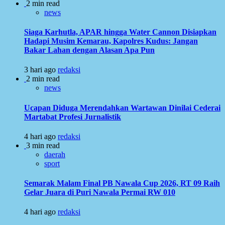
2 min read
news
Siaga Karhutla, APAR hingga Water Cannon Disiapkan
Hadapi Musim Kemarau, Kapolres Kudus: Jangan
Bakar Lahan dengan Alasan Apa Pun
3 hari ago
redaksi
2 min read
news
Ucapan Diduga Merendahkan Wartawan Dinilai Cederai
Martabat Profesi Jurnalistik
4 hari ago
redaksi
3 min read
daerah
sport
Semarak Malam Final PB Nawala Cup 2026, RT 09 Raih
Gelar Juara di Puri Nawala Permai RW 010
4 hari ago
redaksi