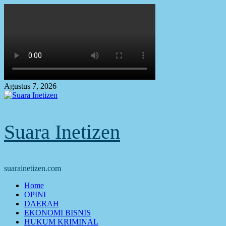
Skip
to
content
Agustus 7, 2026
Suara Inetizen
suarainetizen.com
Primary
Home
Menu
OPINI
DAERAH
EKONOMI BISNIS
HUKUM KRIMINAL