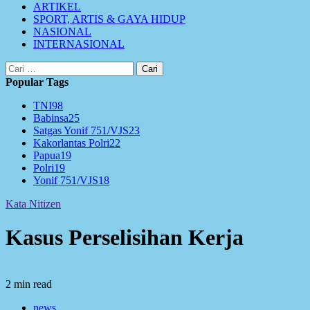
ARTIKEL
SPORT, ARTIS & GAYA HIDUP
NASIONAL
INTERNASIONAL
Cari
untuk:
Popular Tags
TNI
98
Babinsa
25
Satgas Yonif 751/VJS
23
Kakorlantas Polri
22
Papua
19
Polri
19
Yonif 751/VJS
18
Kata Nitizen
Kasus Perselisihan Kerja
2 min read
news