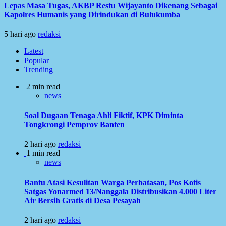
Lepas Masa Tugas, AKBP Restu Wijayanto Dikenang Sebagai
Kapolres Humanis yang Dirindukan di Bulukumba
5 hari ago
redaksi
Latest
Popular
Trending
2 min read
news
Soal Dugaan Tenaga Ahli Fiktif, KPK Diminta
Tongkrongi Pemprov Banten
2 hari ago
redaksi
1 min read
news
Bantu Atasi Kesulitan Warga Perbatasan, Pos Kotis
Satgas Yonarmed 13/Nanggala Distribusikan 4.000 Liter
Air Bersih Gratis di Desa Pesayah
2 hari ago
redaksi