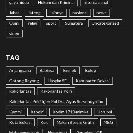
gaya hidup
Hukum dan Kriminal
Internasional
Jabar
Jateng
Lainnya
nasional
news
Opini
religi
sport
Sumatera
Uncategorized
video
TAG
Anjangsana
Babinsa
Brimob
Bulog
Gotong Royong
Hasyim SE
Kabupaten Bekasi
Kakorlantas
Kakorlantas Polri
Kakorlantas Polri Irjen Pol Drs. Agus Suryonugroho
Kammi
Kapolri
Kodim 1710/mimika
Korupsi
Kota Bekasi
Kpk
Makan Bergizi Gratis
MBG
Muhammad Nuh
Newsbeat
Pangdam I/BB