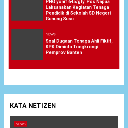
PNG yonif 645/gty. Pos Napua
Laksanakan Kegiatan Tenaga
Pendidik di Sekolah SD Negeri
Gunung Susu
NEWS
Soal Dugaan Tenaga Ahli Fiktif,
KPK Diminta Tongkrongi
Pemprov Banten
KATA NETIZEN
NEWS