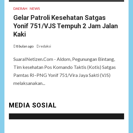
DAERAH
NEWS
Gelar Patroli Kesehatan Satgas
Yonif 751/VJS Tempuh 2 Jam Jalan
Kaki
8 bulan ago
redaksi
SuaraINetizen.Com - Aldom, Pegunungan Bintang,
Tim kesehatan Pos Komando Taktis (Kotis) Satgas
Pamtas RI–PNG Yonif 751/Vira Jaya Sakti (VJS)
melaksanakan...
MEDIA SOSIAL
Social menu is not set. You need to create menu and