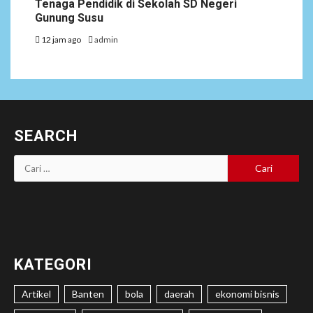
Tenaga Pendidik di Sekolah SD Negeri
Gunung Susu
12 jam ago
admin
SEARCH
Cari
untuk:
KATEGORI
Artikel
Banten
bola
daerah
ekonomi bisnis