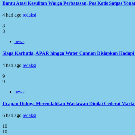
Bantu Atasi Kesulitan Warga Perbatasan, Pos Kotis Satgas Yonar
4 hari ago
redaksi
8
8
news
Siaga Karhutla, APAR hingga Water Cannon Disiapkan Hadap
4 hari ago
redaksi
9
9
news
Ucapan Diduga Merendahkan Wartawan Dinilai Cederai Martabat
6 hari ago
redaksi
10
10