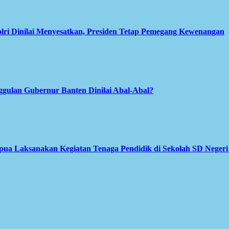
olri Dinilai Menyesatkan, Presiden Tetap Pemegang Kewenangan
gulan Gubernur Banten Dinilai Abal-Abal?
apua Laksanakan Kegiatan Tenaga Pendidik di Sekolah SD Neger