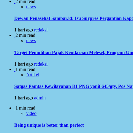
2 min read
news
Dewan Penasehat Sambar.id: Isu Surpres Pergantian Kap
1 hari ago
redaksi
2 min read
news
Target Pemutihan Pajak Kendaraan Meleset, Program Ung
1 hari ago
redaksi
1 min read
Artikel
Satgas Pamtas Kewilayahan RI-PNG yonif 645/gty. Pos N
1 hari ago
admin
1 min read
video
Being unique is better than perfect