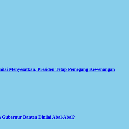
inilai Menyesatkan, Presiden Tetap Pemegang Kewenangan
 Gubernur Banten Dinilai Abal-Abal?