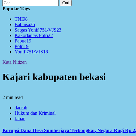
Cari
untuk:
Popular Tags
TNI
98
Babinsa
25
Satgas Yonif 751/VJS
23
Kakorlantas Polri
22
Papua
19
Polri
19
Yonif 751/VJS
18
Kata Nitizen
Kajari kabupaten bekasi
2 min read
daerah
Hukum dan Kriminal
Jabar
Korupsi Dana Desa Sumberjaya Terbongkar, Negara Rugi Rp 2,