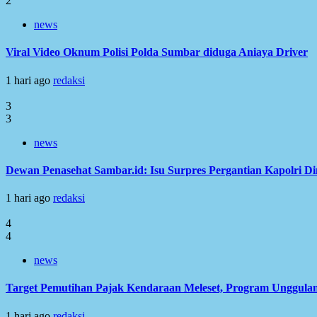
2
news
Viral Video Oknum Polisi Polda Sumbar diduga Aniaya Driver
1 hari ago
redaksi
3
3
news
Dewan Penasehat Sambar.id: Isu Surpres Pergantian Kapolri D
1 hari ago
redaksi
4
4
news
Target Pemutihan Pajak Kendaraan Meleset, Program Unggulan
1 hari ago
redaksi