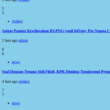
5
5
Artikel
Satgas Pamtas Kewilayahan RI-PNG yonif 645/gty. Pos Napua 
1 hari ago
admin
6
6
news
Soal Dugaan Tenaga Ahli Fiktif, KPK Diminta Tongkrongi Pem
4 hari ago
redaksi
7
7
news