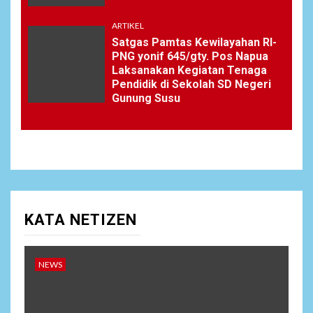
ARTIKEL
Satgas Pamtas Kewilayahan RI-
PNG yonif 645/gty. Pos Napua
Laksanakan Kegiatan Tenaga
Pendidik di Sekolah SD Negeri
Gunung Susu
KATA NETIZEN
NEWS