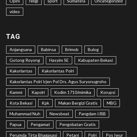
Opini
religi
sport
Sumatera
Uncategorized
video
TAG
Anjangsana
Babinsa
Brimob
Bulog
Gotong Royong
Hasyim SE
Kabupaten Bekasi
Kakorlantas
Kakorlantas Polri
Kakorlantas Polri Irjen Pol Drs. Agus Suryonugroho
Kammi
Kapolri
Kodim 1710/mimika
Korupsi
Kota Bekasi
Kpk
Makan Bergizi Gratis
MBG
Muhammad Nuh
Newsbeat
Pangdam I/BB
Papua
Pengamat
Pengobatan Gratis
Perumda Tirta Bhagasasi
Petani
Polri
Pos Iwur