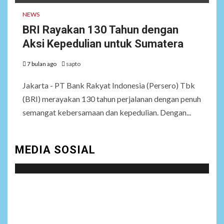
NEWS
BRI Rayakan 130 Tahun dengan
Aksi Kepedulian untuk Sumatera
7 bulan ago
sapto
Jakarta - PT Bank Rakyat Indonesia (Persero) Tbk
(BRI) merayakan 130 tahun perjalanan dengan penuh
semangat kebersamaan dan kepedulian. Dengan...
MEDIA SOSIAL
Social menu is not set. You need to create menu and
assign it to Social Menu on Menu Settings.