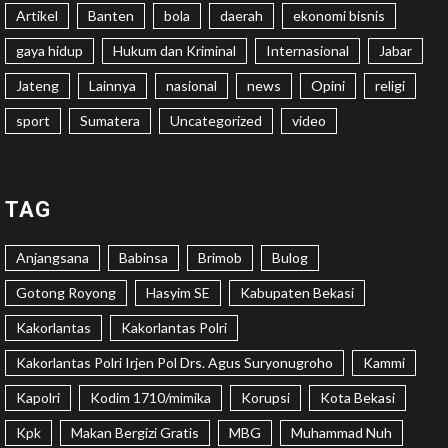
Artikel
Banten
bola
daerah
ekonomi bisnis
gaya hidup
Hukum dan Kriminal
Internasional
Jabar
Jateng
Lainnya
nasional
news
Opini
religi
sport
Sumatera
Uncategorized
video
TAG
Anjangsana
Babinsa
Brimob
Bulog
Gotong Royong
Hasyim SE
Kabupaten Bekasi
Kakorlantas
Kakorlantas Polri
Kakorlantas Polri Irjen Pol Drs. Agus Suryonugroho
Kammi
Kapolri
Kodim 1710/mimika
Korupsi
Kota Bekasi
Kpk
Makan Bergizi Gratis
MBG
Muhammad Nuh