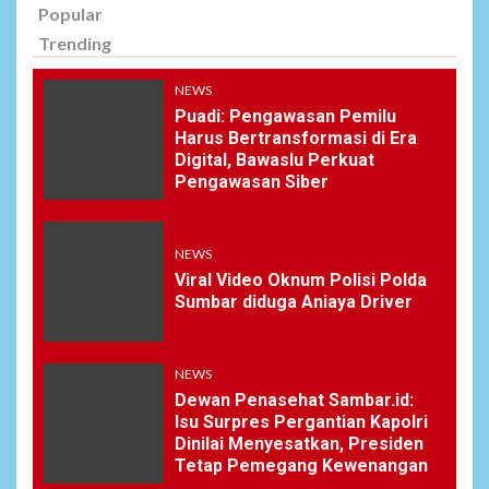
Popular
Trending
NEWS
Puadi: Pengawasan Pemilu
Harus Bertransformasi di Era
Digital, Bawaslu Perkuat
Pengawasan Siber
NEWS
Viral Video Oknum Polisi Polda
Sumbar diduga Aniaya Driver
NEWS
Dewan Penasehat Sambar.id:
Isu Surpres Pergantian Kapolri
Dinilai Menyesatkan, Presiden
Tetap Pemegang Kewenangan