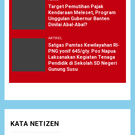
Target Pemutihan Pajak
Kendaraan Meleset, Program
Unggulan Gubernur Banten
Dinilai Abal-Abal?
ARTIKEL
Satgas Pamtas Kewilayahan RI-
PNG yonif 645/gty. Pos Napua
Laksanakan Kegiatan Tenaga
Pendidik di Sekolah SD Negeri
Gunung Susu
KATA NETIZEN