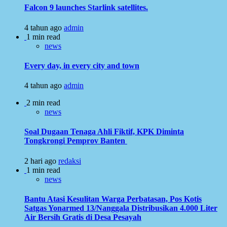
Falcon 9 launches Starlink satellites.
4 tahun ago
admin
1 min read
news
Every day, in every city and town
4 tahun ago
admin
2 min read
news
Soal Dugaan Tenaga Ahli Fiktif, KPK Diminta
Tongkrongi Pemprov Banten
2 hari ago
redaksi
1 min read
news
Bantu Atasi Kesulitan Warga Perbatasan, Pos Kotis
Satgas Yonarmed 13/Nanggala Distribusikan 4.000 Liter
Air Bersih Gratis di Desa Pesayah