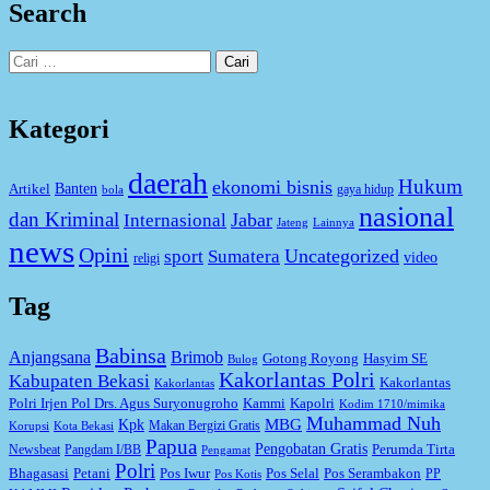
Search
Cari
untuk:
Kategori
daerah
Hukum
ekonomi bisnis
Artikel
Banten
gaya hidup
bola
nasional
dan Kriminal
Jabar
Internasional
Jateng
Lainnya
news
Opini
Uncategorized
sport
Sumatera
video
religi
Tag
Babinsa
Anjangsana
Brimob
Gotong Royong
Hasyim SE
Bulog
Kakorlantas Polri
Kabupaten Bekasi
Kakorlantas
Kakorlantas
Kapolri
Polri Irjen Pol Drs. Agus Suryonugroho
Kammi
Kodim 1710/mimika
Muhammad Nuh
MBG
Kpk
Makan Bergizi Gratis
Korupsi
Kota Bekasi
Papua
Pengobatan Gratis
Perumda Tirta
Newsbeat
Pangdam I/BB
Pengamat
Polri
Bhagasasi
Petani
Pos Iwur
Pos Selal
Pos Serambakon
PP
Pos Kotis