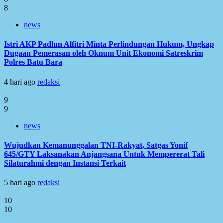
8
news
Istri AKP Padlun Alfitri Minta Perlindungan Hukum, Ungkap
Dugaan Pemerasan oleh Oknum Unit Ekonomi Satreskrim
Polres Batu Bara
4 hari ago
redaksi
9
9
news
Wujudkan Kemanunggalan TNI-Rakyat, Satgas Yonif
645/GTY Laksanakan Anjangsana Untuk Mempererat Tali
Silaturahmi dengan Instansi Terkait
5 hari ago
redaksi
10
10