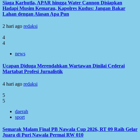
Siaga Karhutla, APAR hingga Water Cannon Disiapkan
Hadapi Musim Kemarau, Kapolres Kudus: Jangan Bakar
Lahan dengan Alasan Apa Pun
2 hari ago
redaksi
4
4
news
Ucapan Diduga Merendahkan Wartawan Dinilai Cederai
Martabat Profesi Jurnalistik
4 hari ago
redaksi
5
5
daerah
sport
Semarak Malam Final PB Nawala Cup 2026, RT 09 Raih Gelar
Juara di Puri Nawala Permai RW 010