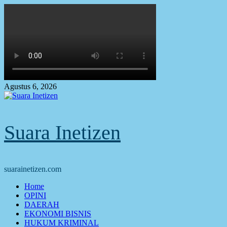
Skip
to
content
Agustus 6, 2026
Suara Inetizen
suarainetizen.com
Primary
Home
Menu
OPINI
DAERAH
EKONOMI BISNIS
HUKUM KRIMINAL