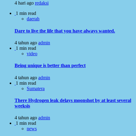
4 hari ago
redaksi
1 min read
daerah
Dare to live the life that you have always wanted.
4 tahun ago
admin
1 min read
video
Being unique is better than perfect
4 tahun ago
admin
1 min read
Sumatera
There Hydrogen leak delays moonshot by at least several
weeksis
4 tahun ago
admin
1 min read
news