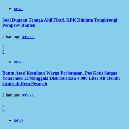
news
Soal Dugaan Tenaga Ahli Fiktif, KPK Diminta Tongkrongi
Pemprov Banten
2 hari ago
redaksi
2
2
news
Bantu Atasi Kesulitan Warga Perbatasan, Pos Kotis Satgas
Yonarmed 13/Nanggala Distribusikan 4.000 Liter Air Bersih
Gratis di Desa Pesayah
2 hari ago
redaksi
3
3
news