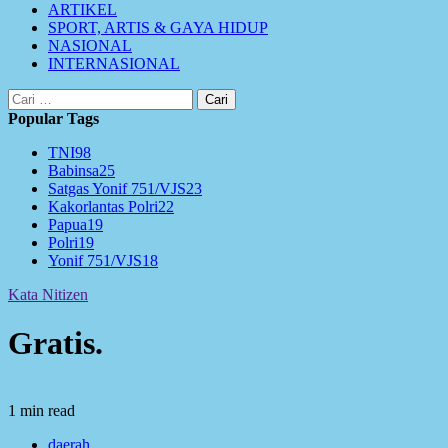
ARTIKEL
SPORT, ARTIS & GAYA HIDUP
NASIONAL
INTERNASIONAL
Cari
untuk:
Popular Tags
TNI
98
Babinsa
25
Satgas Yonif 751/VJS
23
Kakorlantas Polri
22
Papua
19
Polri
19
Yonif 751/VJS
18
Kata Nitizen
Gratis.
1 min read
daerah