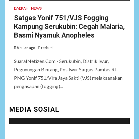
DAERAH
NEWS
Satgas Yonif 751/VJS Fogging
Kampung Serukubin: Cegah Malaria,
Basmi Nyamuk Anopheles
8 bulan ago
redaksi
SuaraINetizen.Com - Serukubin, Distrik Iwur,
Pegunungan Bintang, Pos Iwur Satgas Pamtas RI–
PNG Yonif 751/Vira Jaya Sakti (VJS) melaksanakan
pengasapan (fogging)...
MEDIA SOSIAL
Social menu is not set. You need to create menu and