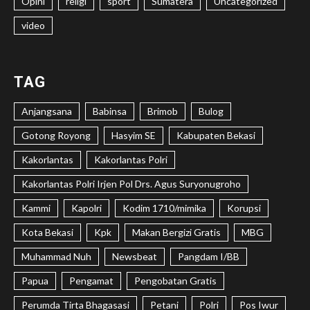
Opini
religi
sport
Sumatera
Uncategorized
video
TAG
Anjangsana
Babinsa
Brimob
Bulog
Gotong Royong
Hasyim SE
Kabupaten Bekasi
Kakorlantas
Kakorlantas Polri
Kakorlantas Polri Irjen Pol Drs. Agus Suryonugroho
Kammi
Kapolri
Kodim 1710/mimika
Korupsi
Kota Bekasi
Kpk
Makan Bergizi Gratis
MBG
Muhammad Nuh
Newsbeat
Pangdam I/BB
Papua
Pengamat
Pengobatan Gratis
Perumda Tirta Bhagasasi
Petani
Polri
Pos Iwur