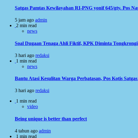
Satgas Pamtas Kewilayahan RI-PNG yonif 645/gty. Pos N
5 jam ago
admin
2 min read
news
Soal Dugaan Tenaga Ahli Fiktif, KPK Diminta Tongkron
3 hari ago
redaksi
1 min read
news
Bantu Atasi Kesulitan Warga Perbatasan, Pos Kotis Satgas
3 hari ago
redaksi
1 min read
video
Being unique is better than perfect
4 tahun ago
admin
1 min read