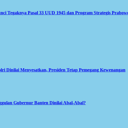
nci Tegaknya Pasal 33 UUD 1945 dan Program Strategis Prabow
olri Dinilai Menyesatkan, Presiden Tetap Pemegang Kewenangan
gulan Gubernur Banten Dinilai Abal-Abal?