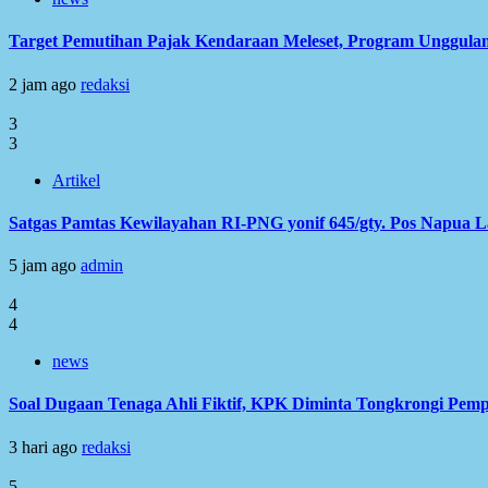
Target Pemutihan Pajak Kendaraan Meleset, Program Unggulan
2 jam ago
redaksi
3
3
Artikel
Satgas Pamtas Kewilayahan RI-PNG yonif 645/gty. Pos Napua 
5 jam ago
admin
4
4
news
Soal Dugaan Tenaga Ahli Fiktif, KPK Diminta Tongkrongi Pem
3 hari ago
redaksi
5