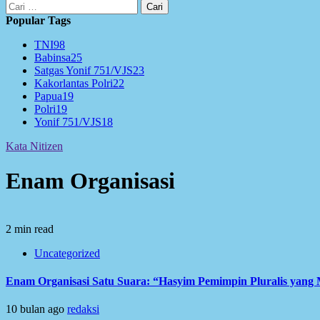
Cari
untuk:
Popular Tags
TNI
98
Babinsa
25
Satgas Yonif 751/VJS
23
Kakorlantas Polri
22
Papua
19
Polri
19
Yonif 751/VJS
18
Kata Nitizen
Enam Organisasi
2 min read
Uncategorized
Enam Organisasi Satu Suara: “Hasyim Pemimpin Pluralis yan
10 bulan ago
redaksi