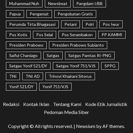
Muhammad Nuh
Newsbeat
Pangdam I/BB
Papua
Pengamat
Pengobatan Gratis
Perumda Tirta Bhagasasi
Petani
Polri
Pos Iwur
Pos Kotis
Pos Selal
Pos Serambakon
PP KAMMI
Presiden Prabowo
Presiden Prabowo Subianto
Saiful Chaniago
Satgas
Satgas Pamtas RI-PNG
Satgas Yonif 521/DY
Satgas Yonif 751/VJS
SPPG
TNI
TNI AD
Trinovi Khairani Sitorus
Yonif 521/DY
Yonif 751/VJS
Redaksi
Kontak Iklan
Tentang Kami
Kode Etik Jurnalistik
Pedoman Media Siber
Copyright © All rights reserved.
|
Newsium
by AF themes.