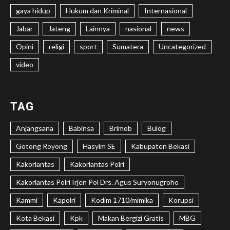
gaya hidup
Hukum dan Kriminal
Internasional
Jabar
Jateng
Lainnya
nasional
news
Opini
religi
sport
Sumatera
Uncategorized
video
TAG
Anjangsana
Babinsa
Brimob
Bulog
Gotong Royong
Hasyim SE
Kabupaten Bekasi
Kakorlantas
Kakorlantas Polri
Kakorlantas Polri Irjen Pol Drs. Agus Suryonugroho
Kammi
Kapolri
Kodim 1710/mimika
Korupsi
Kota Bekasi
Kpk
Makan Bergizi Gratis
MBG