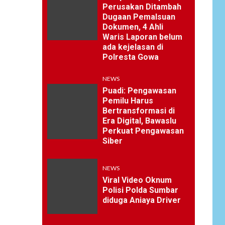
Perusakan Ditambah
Dugaan Pemalsuan
Dokumen, 4 Ahli
Waris Laporan belum
ada kejelasan di
Polresta Gowa
NEWS
Puadi: Pengawasan
Pemilu Harus
Bertransformasi di
Era Digital, Bawaslu
Perkuat Pengawasan
Siber
NEWS
Viral Video Oknum
Polisi Polda Sumbar
diduga Aniaya Driver