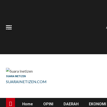
Skip
to
content
SUARA INETIZEN
SUARAINETIZEN.COM
Home
OPINI
DAERAH
EKONOMI 