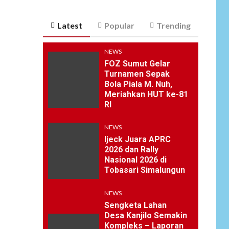
Latest
Popular
Trending
NEWS
FOZ Sumut Gelar
Turnamen Sepak
Bola Piala M. Nuh,
Meriahkan HUT ke-81
RI
NEWS
Ijeck Juara APRC
2026 dan Rally
Nasional 2026 di
Tobasari Simalungun
NEWS
Sengketa Lahan
Desa Kanjilo Semakin
Kompleks – Laporan