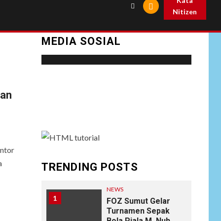
Kata
Nitizen
MEDIA SOSIAL
Social menu is not set. You need to create
dan
menu and assign it to Social Menu on Menu
Settings.
ntor
a
TRENDING POSTS
NEWS
1
FOZ Sumut Gelar
Turnamen Sepak
Bola Piala M. Nuh,