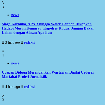
3
3
news
Siaga Karhutla, APAR hingga Water Cannon Disiapkan
Hadapi Musim Kemarau, Kapolres Kudus: Jangan Bakar
Lahan dengan Alasan Apa Pun
3 hari ago
redaksi
4
4
news
Ucapan Diduga Merendahkan Wartawan Dinilai Cederai
Martabat Profesi Jurnalistik
4 hari ago
redaksi
5
5