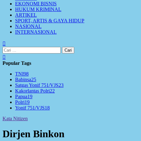
EKONOMI BISNIS
HUKUM KRIMINAL
ARTIKEL
SPORT, ARTIS & GAYA HIDUP
NASIONAL
INTERNASIONAL
Cari
untuk:
Popular Tags
TNI
98
Babinsa
25
Satgas Yonif 751/VJS
23
Kakorlantas Polri
22
Papua
19
Polri
19
Yonif 751/VJS
18
Kata Nitizen
Dirjen Binkon