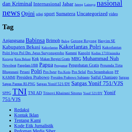
nasional
dan Kriminal
Jabar
Internasional
Jateng
Lainnya
news
Opini
Uncategorized
sport
Sumatera
video
religi
Tag
Babinsa
Anjangsana
Brimob
Gotong Royong
Hasyim SE
Bulog
Kakorlantas Polri
Kabupaten Bekasi
Kakorlantas
Kakorlantas
Kapolri
Polri Irjen Pol Drs. Agus Suryonugroho
Kammi
Kodim 1710/mimika
Muhammad Nuh
MBG
Kpk
Makan Bergizi Gratis
Korupsi
Kota Bekasi
Papua
Pengobatan Gratis
Perumda Tirta
Newsbeat
Pangdam I/BB
Pengamat
Polri
Bhagasasi
Petani
Pos Iwur
Pos Selal
Pos Serambakon
PP
Pos Kotis
Presiden Prabowo
Saiful Chaniago
Satgas
KAMMI
Presiden Prabowo Subianto
Satgas Yonif 751/VJS
Satgas Yonif 521/DY
Satgas Pamtas RI-PNG
TNI
Yonif
TNI AD
Trinovi Khairani Sitorus
SPPG
Yonif 521/DY
751/VJS
Redaksi
Kontak Iklan
Tentang Kami
Kode Etik Jurnalistik
Pedoman Media Siber