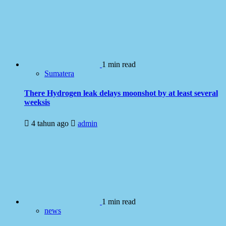
1 min read
Sumatera
There Hydrogen leak delays moonshot by at least several
weeksis
4 tahun ago
admin
1 min read
news