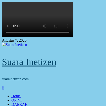
Skip
to
content
Agustus 7, 2026
Suara Inetizen
suarainetizen.com
Primary
Menu
Home
OPINI
DAERAH