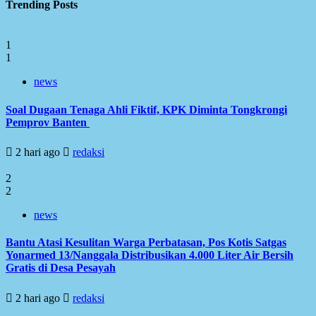
Trending Posts
1
1
news
Soal Dugaan Tenaga Ahli Fiktif, KPK Diminta Tongkrongi
Pemprov Banten
2 hari ago
redaksi
2
2
news
Bantu Atasi Kesulitan Warga Perbatasan, Pos Kotis Satgas
Yonarmed 13/Nanggala Distribusikan 4.000 Liter Air Bersih
Gratis di Desa Pesayah
2 hari ago
redaksi