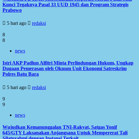
Kunci Tegaknya Pasal 33 UUD 1945 dan Program Strategis
Prabowo
5 hari ago
redaksi
8
8
news
Istri AKP Padlun Alfitri Minta Perlindungan Hukum, Ungkap
Dugaan Pemerasan oleh Oknum Unit Ekonomi Satreskrim
Polres Batu Bara
5 hari ago
redaksi
9
9
news
Wujudkan Kemanunggalan TNI-Rakyat, Satgas Yonif
645/GTY Laksanakan Anjangsana Untuk Mempererat Tali
Silaturahmi dengan Instansi Terkait