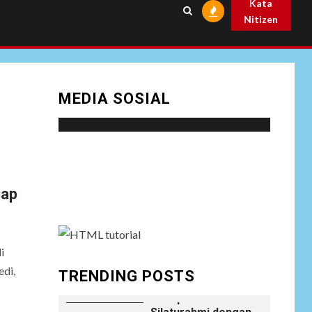
Kata
Prabowo
Nitizen
NEWS
Istri AKP Padlun
Alfitri Minta
8
Perlindungan
MEDIA SOSIAL
Hukum, Ungkap
Dugaan Pemerasan
oleh Oknum Unit
Ekonomi
Satreskrim Polres
Social menu is not set. You need to create
Batu Bara
menu and assign it to Social Menu on Menu
uap
Settings.
NEWS
Wujudkan
Kemanunggalan
9
TNI-Rakyat, Satgas
i
Yonif 645/GTY
Laksanakan
edi,
TRENDING POSTS
Anjangsana Untuk
Mempererat Tali