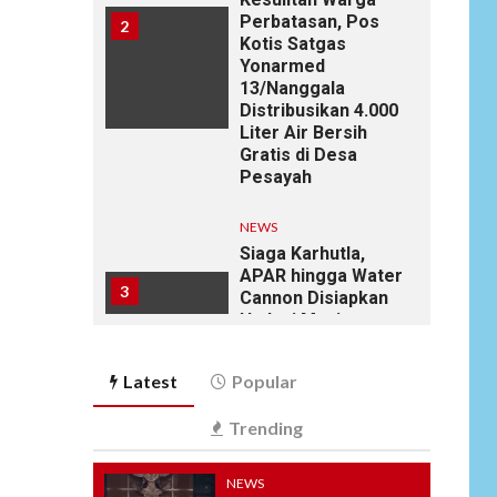
Perbatasan, Pos
2
Kotis Satgas
Yonarmed
13/Nanggala
Distribusikan 4.000
Liter Air Bersih
Gratis di Desa
Pesayah
NEWS
Siaga Karhutla,
APAR hingga Water
3
Cannon Disiapkan
Hadapi Musim
Kemarau, Kapolres
Kudus: Jangan
Latest
Popular
Bakar Lahan
dengan Alasan Apa
Trending
Pun
NEWS
NEWS