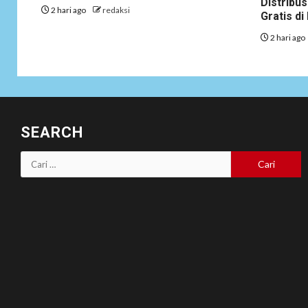
Distribus
2 hari ago
redaksi
Gratis d
2 hari ago
SEARCH
Cari
untuk: