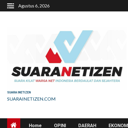
Skip
Agustus 6, 2026
to
content
SUARA INETIZEN
SUARAINETIZEN.COM
Home
OPINI
DAERAH
EKONOMI