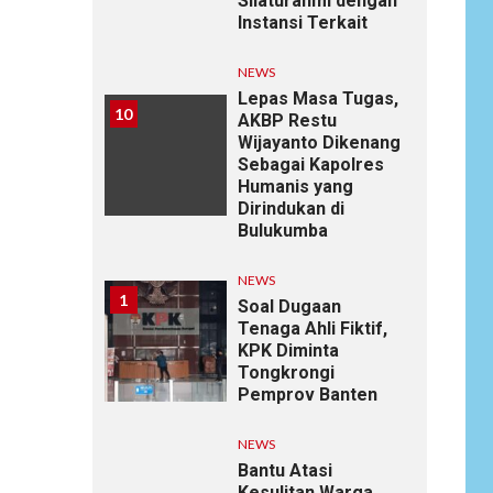
Silaturahmi dengan
Instansi Terkait
NEWS
Lepas Masa Tugas,
10
AKBP Restu
Wijayanto Dikenang
Sebagai Kapolres
Humanis yang
Dirindukan di
Bulukumba
NEWS
1
Soal Dugaan
Tenaga Ahli Fiktif,
KPK Diminta
Tongkrongi
Pemprov Banten
NEWS
Bantu Atasi
Kesulitan Warga