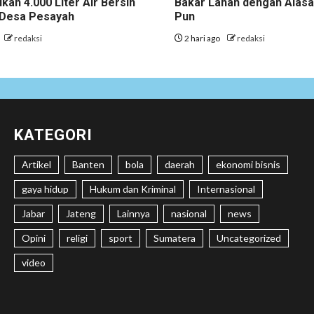
ikan 4.000 Liter Air Bersih
Bakar Lahan dengan Alas
i Desa Pesayah
Pun
redaksi
2 hari ago
redaksi
KATEGORI
Artikel
Banten
bola
daerah
ekonomi bisnis
gaya hidup
Hukum dan Kriminal
Internasional
Jabar
Jateng
Lainnya
nasional
news
Opini
religi
sport
Sumatera
Uncategorized
video