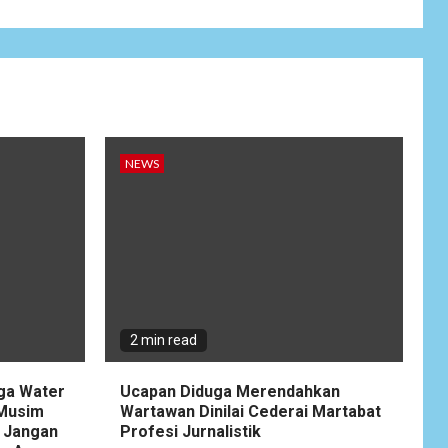
Wujudkan
Kemanunggalan
9
TNI-Rakyat, Satgas
Yonif 645/GTY
Laksanakan
Anjangsana Untuk
Mempererat Tali
Silaturahmi dengan
NEWS
Instansi Terkait
NEWS
Lepas Masa Tugas,
10
AKBP Restu
Wijayanto Dikenang
Sebagai Kapolres
Humanis yang
2 min read
Dirindukan di
Bulukumba
gga Water
Ucapan Diduga Merendahkan
 Musim
Wartawan Dinilai Cederai Martabat
NEWS
 Jangan
Profesi Jurnalistik
1
Soal Dugaan