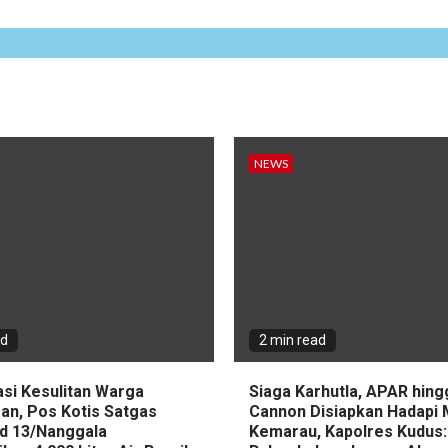
NEWS
ad
2 min read
asi Kesulitan Warga
Siaga Karhutla, APAR hin
an, Pos Kotis Satgas
Cannon Disiapkan Hadapi
d 13/Nanggala
Kemarau, Kapolres Kudus: