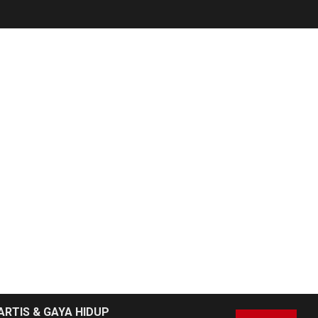
NEWS
6
Pemprov Banten
Diduga Kelola
Tenaga Ahli Fiktif,
Andra Soni Diminta
Ngomong
NEWS
Wasekbid PB HMI:
Keberhasilan
7
Koperasi Merah
Putih Jadi Kunci
Tegaknya Pasal 33
UUD 1945 dan
Program Strategis
ARTIS & GAYA HIDUP