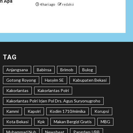
an Apa
Tenaga Ahli Fiktif,
4 hari ago
redaksi
KPK Diminta
Tongkrongi
Pemprov Banten
NEWS
Bantu Atasi
Kesulitan Warga
Perbatasan, Pos
2
TAG
Kotis Satgas
Yonarmed
Anjangsana
Babinsa
Brimob
Bulog
13/Nanggala
Distribusikan 4.000
Gotong Royong
Hasyim SE
Kabupaten Bekasi
Liter Air Bersih
Gratis di Desa
Kakorlantas
Kakorlantas Polri
Pesayah
Kakorlantas Polri Irjen Pol Drs. Agus Suryonugroho
NEWS
Kammi
Kapolri
Kodim 1710/mimika
Korupsi
Siaga Karhutla,
APAR hingga Water
Kota Bekasi
Kpk
Makan Bergizi Gratis
MBG
3
Cannon Disiapkan
Muhammad Nuh
Newsbeat
Pangdam I/BB
Hadapi Musim