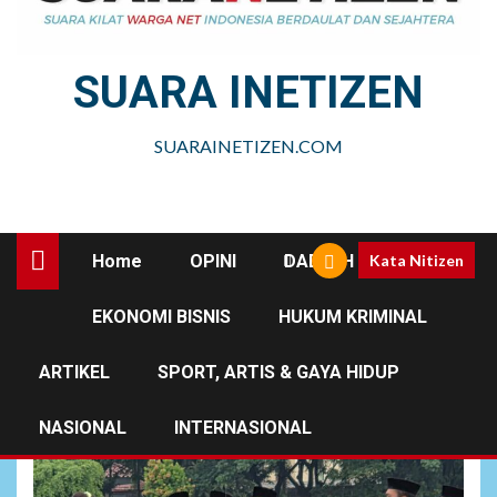
SUARA INETIZEN
SUARAINETIZEN.COM
Home
OPINI
DAERAH
Kata Nitizen
EKONOMI BISNIS
HUKUM KRIMINAL
Dinas Pertanian
Kabupaten Bekasi
ARTIKEL
SPORT, ARTIS & GAYA HIDUP
NASIONAL
INTERNASIONAL