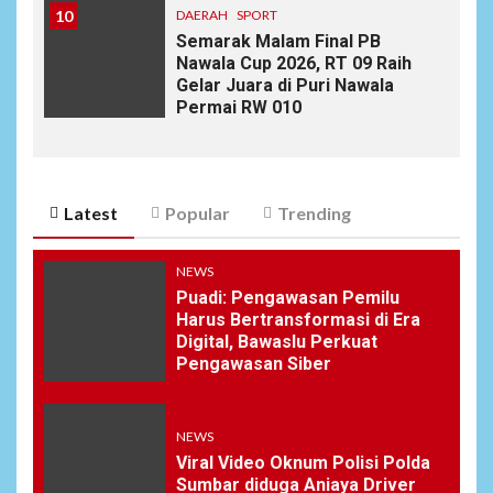
10
DAERAH
SPORT
Semarak Malam Final PB
Nawala Cup 2026, RT 09 Raih
Gelar Juara di Puri Nawala
Permai RW 010
Latest
Popular
Trending
NEWS
Puadi: Pengawasan Pemilu
Harus Bertransformasi di Era
Digital, Bawaslu Perkuat
Pengawasan Siber
NEWS
Viral Video Oknum Polisi Polda
Sumbar diduga Aniaya Driver