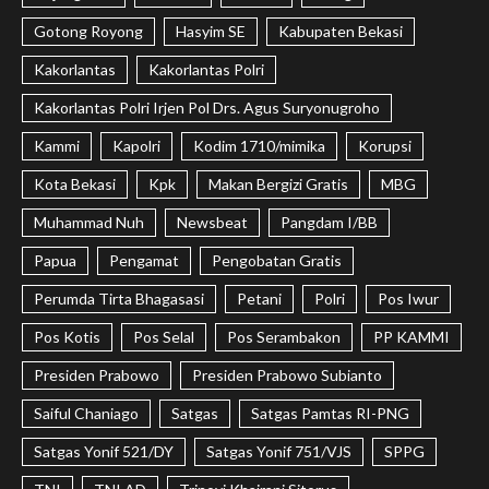
Gotong Royong
Hasyim SE
Kabupaten Bekasi
Kakorlantas
Kakorlantas Polri
Kakorlantas Polri Irjen Pol Drs. Agus Suryonugroho
Kammi
Kapolri
Kodim 1710/mimika
Korupsi
Kota Bekasi
Kpk
Makan Bergizi Gratis
MBG
Muhammad Nuh
Newsbeat
Pangdam I/BB
Papua
Pengamat
Pengobatan Gratis
Perumda Tirta Bhagasasi
Petani
Polri
Pos Iwur
Pos Kotis
Pos Selal
Pos Serambakon
PP KAMMI
Presiden Prabowo
Presiden Prabowo Subianto
Saiful Chaniago
Satgas
Satgas Pamtas RI-PNG
Satgas Yonif 521/DY
Satgas Yonif 751/VJS
SPPG