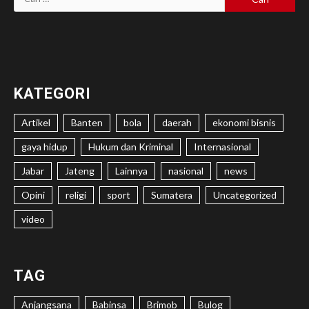
untuk:
KATEGORI
Artikel
Banten
bola
daerah
ekonomi bisnis
gaya hidup
Hukum dan Kriminal
Internasional
Jabar
Jateng
Lainnya
nasional
news
Opini
religi
sport
Sumatera
Uncategorized
video
TAG
Anjangsana
Babinsa
Brimob
Bulog