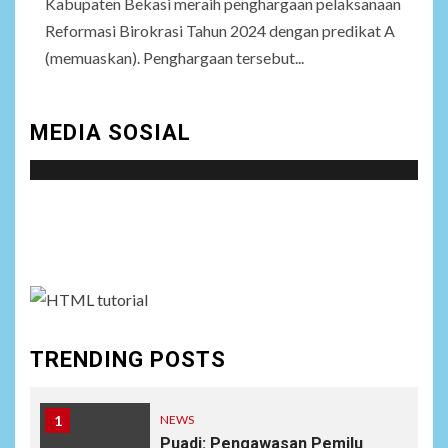
Kabupaten Bekasi meraih penghargaan pelaksanaan
Reformasi Birokrasi Tahun 2024 dengan predikat A
(memuaskan). Penghargaan tersebut...
MEDIA SOSIAL
Social menu is not set. You need to create menu and
assign it to Social Menu on Menu Settings.
TRENDING POSTS
1
NEWS
Puadi: Pengawasan Pemilu