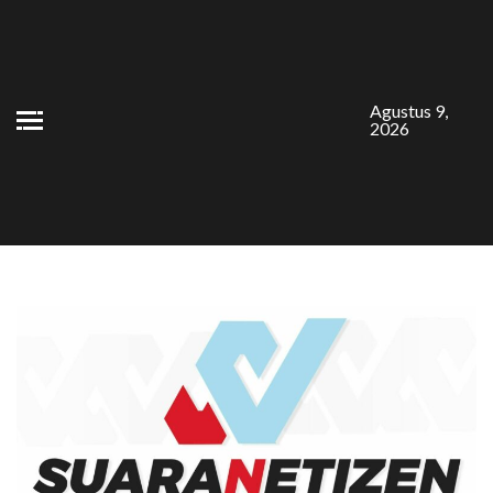
Skip
to
content
Agustus 9,
2026