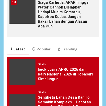
10
Siaga Karhutla, APAR hingga
Water Cannon Disiapkan
Hadapi Musim Kemarau,
Kapolres Kudus: Jangan
Bakar Lahan dengan Alasan
Apa Pun
Latest
Popular
Trending
NEWS
Ijeck Juara APRC 2026 dan
Rally Nasional 2026 di Tobasari
Simalungun
NEWS
Sengketa Lahan Desa Kanjilo
Semakin Kompleks – Laporan