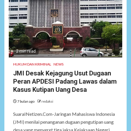
2 min read
HUKUM DAN KRIMINAL
NEWS
JMI Desak Kejagung Usut Dugaan
Peran APDESI Padang Lawas dalam
Kasus Kutipan Uang Desa
7 bulan ago
redaksi
SuaraINetizen.Com-Jaringan Mahasiswa Indonesia
(JMI) menilai penanganan dugaan pengutipan uang
desa yang menyeret tiga jaksa Kejaksaan Negeri