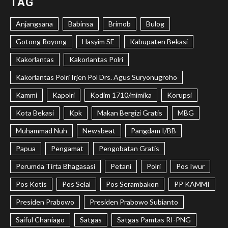
TAG
Anjangsana
Babinsa
Brimob
Bulog
Gotong Royong
Hasyim SE
Kabupaten Bekasi
Kakorlantas
Kakorlantas Polri
Kakorlantas Polri Irjen Pol Drs. Agus Suryonugroho
Kammi
Kapolri
Kodim 1710/mimika
Korupsi
Kota Bekasi
Kpk
Makan Bergizi Gratis
MBG
Muhammad Nuh
Newsbeat
Pangdam I/BB
Papua
Pengamat
Pengobatan Gratis
Perumda Tirta Bhagasasi
Petani
Polri
Pos Iwur
Pos Kotis
Pos Selal
Pos Serambakon
PP KAMMI
Presiden Prabowo
Presiden Prabowo Subianto
Saiful Chaniago
Satgas
Satgas Pamtas RI-PNG