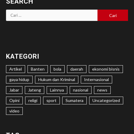
SEARCH
Cari
untuk:
KATEGORI
Artikel
Banten
bola
daerah
ekonomi bisnis
gaya hidup
Hukum dan Kriminal
Internasional
Jabar
Jateng
Lainnya
nasional
news
Opini
religi
sport
Sumatera
Uncategorized
video