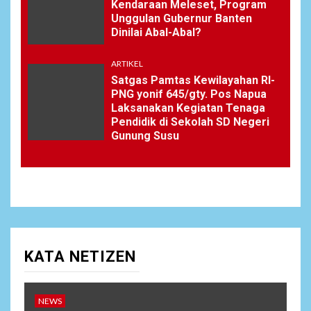
Kendaraan Meleset, Program
Unggulan Gubernur Banten
Dinilai Abal-Abal?
ARTIKEL
Satgas Pamtas Kewilayahan RI-
PNG yonif 645/gty. Pos Napua
Laksanakan Kegiatan Tenaga
Pendidik di Sekolah SD Negeri
Gunung Susu
KATA NETIZEN
NEWS