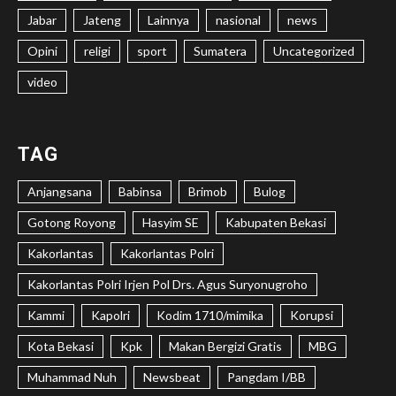
Jabar
Jateng
Lainnya
nasional
news
Opini
religi
sport
Sumatera
Uncategorized
video
TAG
Anjangsana
Babinsa
Brimob
Bulog
Gotong Royong
Hasyim SE
Kabupaten Bekasi
Kakorlantas
Kakorlantas Polri
Kakorlantas Polri Irjen Pol Drs. Agus Suryonugroho
Kammi
Kapolri
Kodim 1710/mimika
Korupsi
Kota Bekasi
Kpk
Makan Bergizi Gratis
MBG
Muhammad Nuh
Newsbeat
Pangdam I/BB