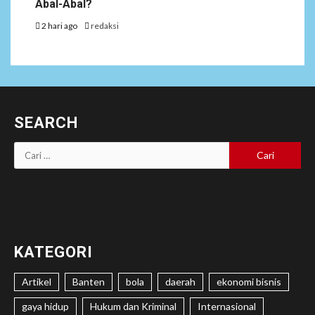
Abal-Abal?
2 hari ago
redaksi
SEARCH
Cari
untuk:
KATEGORI
Artikel
Banten
bola
daerah
ekonomi bisnis
gaya hidup
Hukum dan Kriminal
Internasional