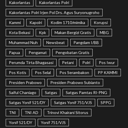
Kakorlantas
Kakorlantas Polri
Kakorlantas Polri Irjen Pol Drs. Agus Suryonugroho
Kammi
Kapolri
Kodim 1710/mimika
Korupsi
Kota Bekasi
Kpk
Makan Bergizi Gratis
MBG
Muhammad Nuh
Newsbeat
Pangdam I/BB
Papua
Pengamat
Pengobatan Gratis
Perumda Tirta Bhagasasi
Petani
Polri
Pos Iwur
Pos Kotis
Pos Selal
Pos Serambakon
PP KAMMI
Presiden Prabowo
Presiden Prabowo Subianto
Saiful Chaniago
Satgas
Satgas Pamtas RI-PNG
Satgas Yonif 521/DY
Satgas Yonif 751/VJS
SPPG
TNI
TNI AD
Trinovi Khairani Sitorus
Yonif 521/DY
Yonif 751/VJS