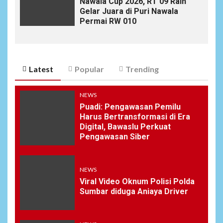
Nawala Cup 2026, RT 09 Raih
Gelar Juara di Puri Nawala
Permai RW 010
Latest
Popular
Trending
NEWS
Puadi: Pengawasan Pemilu
Harus Bertransformasi di Era
Digital, Bawaslu Perkuat
Pengawasan Siber
NEWS
Viral Video Oknum Polisi Polda
Sumbar diduga Aniaya Driver