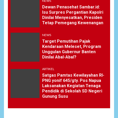
NEWS
Dewan Penasehat Sambar.id:
Isu Surpres Pergantian Kapolri
Dinilai Menyesatkan, Presiden
Tetap Pemegang Kewenangan
NEWS
Target Pemutihan Pajak
Kendaraan Meleset, Program
Unggulan Gubernur Banten
Dinilai Abal-Abal?
ARTIKEL
Satgas Pamtas Kewilayahan RI-
PNG yonif 645/gty. Pos Napua
Laksanakan Kegiatan Tenaga
Pendidik di Sekolah SD Negeri
Gunung Susu