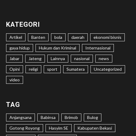
KATEGORI
Artikel
Banten
bola
daerah
ekonomi bisnis
gaya hidup
Hukum dan Kriminal
Internasional
Jabar
Jateng
Lainnya
nasional
news
Opini
religi
sport
Sumatera
Uncategorized
video
TAG
Anjangsana
Babinsa
Brimob
Bulog
Gotong Royong
Hasyim SE
Kabupaten Bekasi