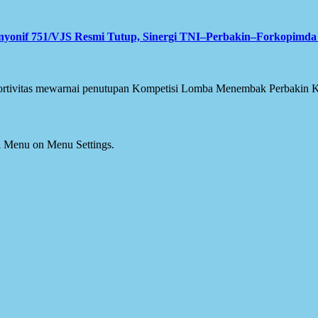
onif 751/VJS Resmi Tutup, Sinergi TNI–Perbakin–Forkopimda 
tivitas mewarnai penutupan Kompetisi Lomba Menembak Perbakin K
ial Menu on Menu Settings.