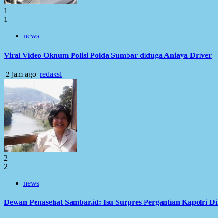
1
1
news
Viral Video Oknum Polisi Polda Sumbar diduga Aniaya Driver
2 jam ago
redaksi
2
2
news
Dewan Penasehat Sambar.id: Isu Surpres Pergantian Kapolri D