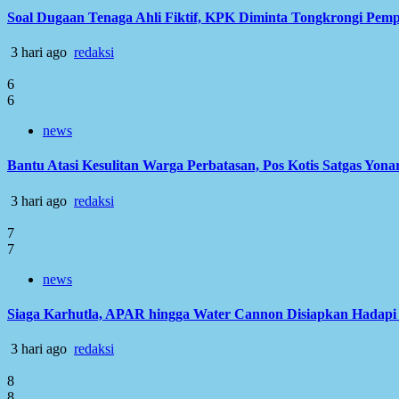
Soal Dugaan Tenaga Ahli Fiktif, KPK Diminta Tongkrongi Pem
3 hari ago
redaksi
6
6
news
Bantu Atasi Kesulitan Warga Perbatasan, Pos Kotis Satgas Yonar
3 hari ago
redaksi
7
7
news
Siaga Karhutla, APAR hingga Water Cannon Disiapkan Hadap
3 hari ago
redaksi
8
8