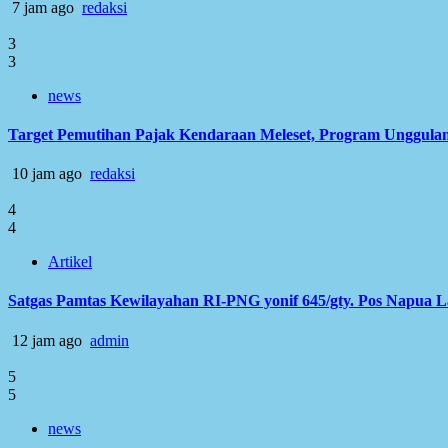
7 jam ago
redaksi
3
3
news
Target Pemutihan Pajak Kendaraan Meleset, Program Unggulan
10 jam ago
redaksi
4
4
Artikel
Satgas Pamtas Kewilayahan RI-PNG yonif 645/gty. Pos Napua 
12 jam ago
admin
5
5
news