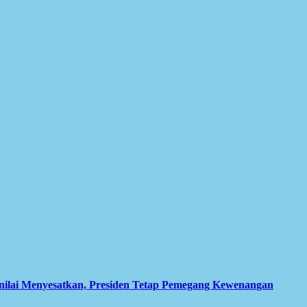
inilai Menyesatkan, Presiden Tetap Pemegang Kewenangan